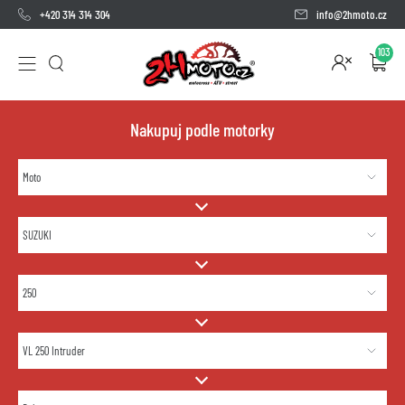
+420 314 314 304
info@2hmoto.cz
103
Nakupuj podle motorky