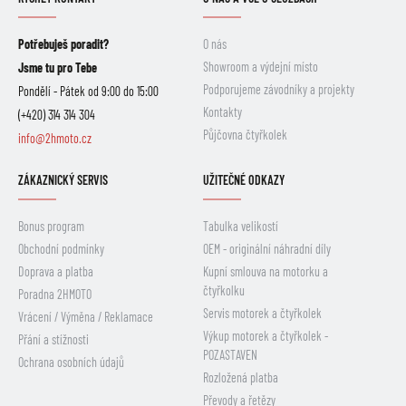
Potřebuješ poradit?
O nás
Showroom a výdejní místo
Jsme tu pro Tebe
Podporujeme závodníky a projekty
Pondělí - Pátek od 9:00 do 15:00
Kontakty
(+420) 314 314 304
Půjčovna čtyřkolek
info@2hmoto.cz
ZÁKAZNICKÝ SERVIS
UŽITEČNÉ ODKAZY
Bonus program
Tabulka velikostí
Obchodní podmínky
OEM - originální náhradní díly
Doprava a platba
Kupní smlouva na motorku a
čtyřkolku
Poradna 2HMOTO
Servis motorek a čtyřkolek
Vrácení / Výměna / Reklamace
Výkup motorek a čtyřkolek -
Přání a stížnosti
POZASTAVEN
Ochrana osobních údajů
Rozložená platba
Převody a řetězy