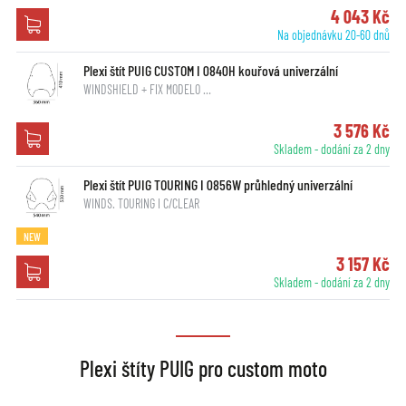
4 043 Kč
Na objednávku 20-60 dnů
Plexi štít PUIG CUSTOM I 0840H kouřová univerzální
WINDSHIELD + FIX MODELO …
3 576 Kč
Skladem - dodání za 2 dny
Plexi štít PUIG TOURING I 0856W průhledný univerzální
WINDS. TOURING I C/CLEAR
NEW
3 157 Kč
Skladem - dodání za 2 dny
Plexi štíty PUIG pro custom moto