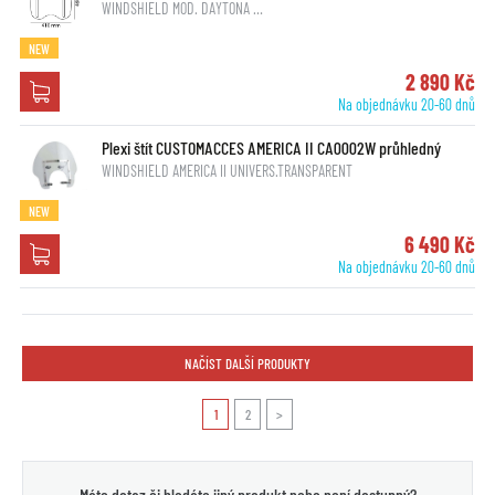
WINDSHIELD MOD. DAYTONA …
NEW
2 890 Kč
Na objednávku 20-60 dnů
Plexi štít CUSTOMACCES AMERICA II CA0002W průhledný
WINDSHIELD AMERICA II UNIVERS.TRANSPARENT
NEW
6 490 Kč
Na objednávku 20-60 dnů
NAČÍST DALŠÍ PRODUKTY
1
2
>
Máte dotaz či hledáte jiný produkt nebo není dostupný?