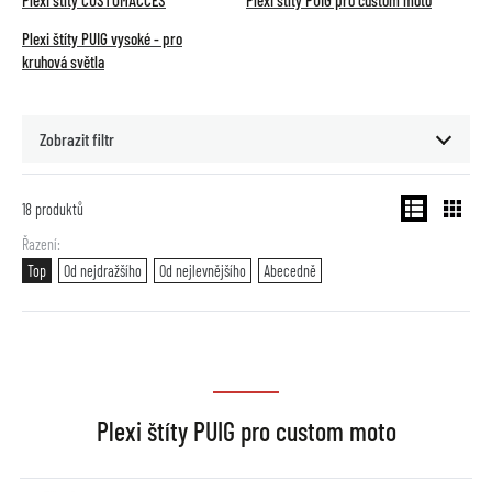
Plexi štíty CUSTOMACCES
Plexi štíty PUIG pro custom moto
Plexi štíty PUIG vysoké - pro
kruhová světla
Zobrazit filtr
18
produktů
Řazení
Top
Od nejdražšího
Od nejlevnějšího
Abecedně
Plexi štíty PUIG pro custom moto