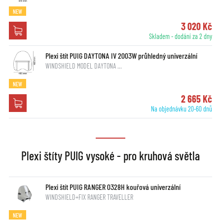
NEW
3 020 Kč
Skladem - dodání za 2 dny
Plexi štít PUIG DAYTONA IV 2003W průhledný univerzální
WINDSHIELD MODEL DAYTONA …
NEW
2 665 Kč
Na objednávku 20-60 dnů
Plexi štíty PUIG vysoké - pro kruhová světla
Plexi štít PUIG RANGER 0328H kouřová univerzální
WINDSHIELD+FIX RANGER TRAVELLER
NEW