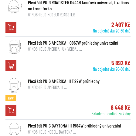
Plexi štít PUIG ROADSTER 0444H kouřová universal, fixations
on front forks
WINDSHIELD MODELO ROADSTER …
2 407 Kč
Na objednávku 20-60 dnů
Plexi štít PUIG AMERICA I 0867W průhledný univerzální
WINDSHIELD AMERICA I UNIVERSAL …
5 892 Kč
Na objednávku 20-60 dnů
Plexi štít PUIG AMERICA III 1129W průhledný
WINDSHIELD AMERICA III …
NEW
6 448 Kč
Skladem - dodání za 2 dny
Plexi štít PUIG DAYTONA III 1984W průhledný univerzální
WINDSHIELD MODEL. DAYTONA …