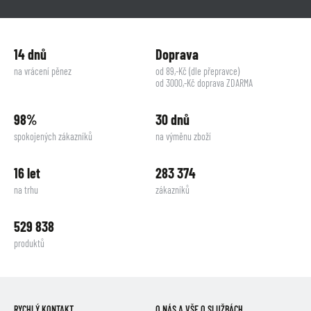
14 dnů
Doprava
na vrácení pěnez
od 89,-Kč (dle přepravce)
od 3000,-Kč doprava ZDARMA
98%
30 dnů
spokojených zákazníků
na výměnu zboží
16 let
283 374
na trhu
zákazníků
529 838
produktů
RYCHLÝ KONTAKT
O NÁS A VŠE O SLUŽBÁCH