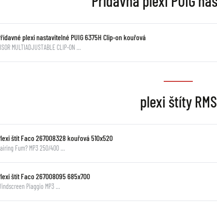
Přídavná plexi PUIG nas
Přídavné plexi nastavitelné PUIG 6375H Clip-on kouřová
ISOR MULTIADJUSTABLE CLIP-ON …
plexi štíty RM
Plexi štít Faco 267008328 kouřová 510x520
airing Fum? MP3 250/400 …
Plexi štít Faco 267008095 685x700
indscreen Piaggio MP3 …