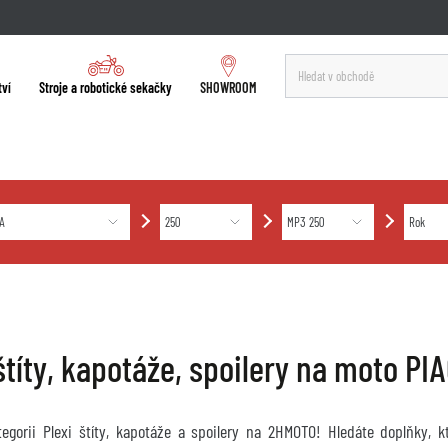
tví
Stroje a robotické sekačky
SHOWROOM
 štíty, kapotáže, spoilery na moto 
ategorii Plexi štíty, kapotáže a spoilery na 2HMOTO! Hledáte doplňky, 