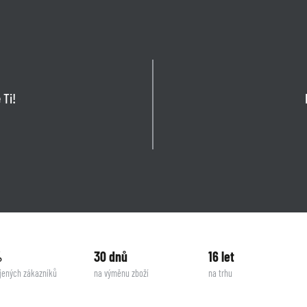
 Ti!
%
30 dnů
16 let
jených zákazníků
na výměnu zboží
na trhu