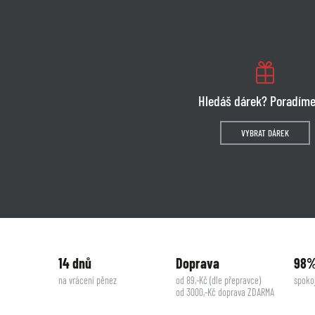
Hledáš dárek? Poradíme
VYBRAT DÁREK
14 dnů
Doprava
98
na vrácení pěnez
od 89,-Kč (dle přepravce)
spoko
od 3000,-Kč doprava ZDARMA