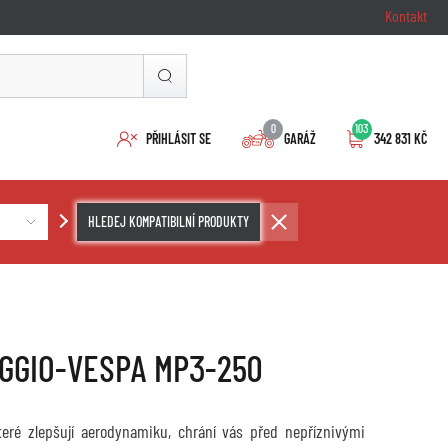
Kontakt
0
103
PŘIHLÁSIT SE
GARÁŽ
342 831 KČ
HLEDEJ KOMPATIBILNÍ PRODUKTY
PIAGGIO-VESPA MP3-250
které zlepšují aerodynamiku, chrání vás před nepříznivými