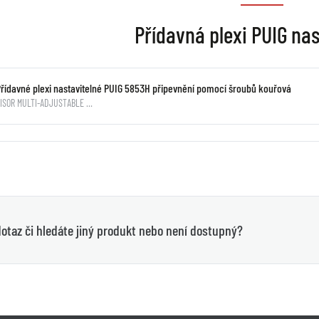
Přídavná plexi PUIG nas
Přídavné plexi nastavitelné PUIG 5853H připevnění pomocí šroubů kouřová
VISOR MULTI-ADJUSTABLE …
otaz či hledáte jiný produkt nebo není dostupný?