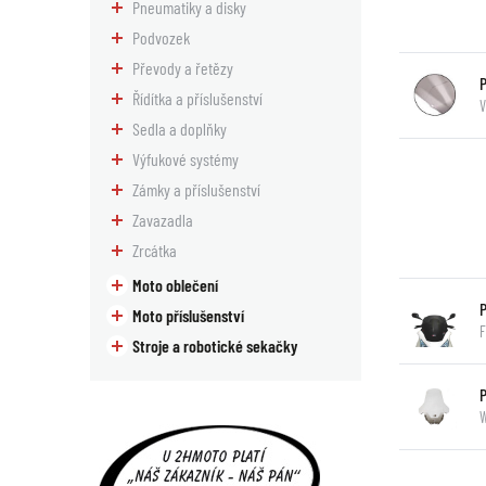
Pneumatiky a disky
Podvozek
Převody a řetězy
Řídítka a příslušenství
V
Sedla a doplňky
Výfukové systémy
Zámky a příslušenství
Zavazadla
Zrcátka
Moto oblečení
Moto příslušenství
F
Stroje a robotické sekačky
W