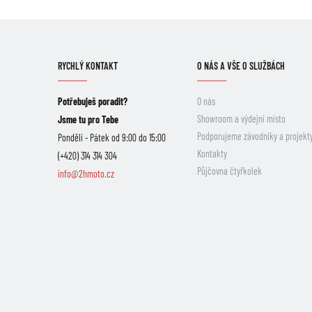
RYCHLÝ KONTAKT
O NÁS A VŠE O SLUŽBÁCH
Potřebuješ poradit?
O nás
Showroom a výdejní místo
Jsme tu pro Tebe
Podporujeme závodníky a projekt
Pondělí - Pátek od 9:00 do 15:00
Kontakty
(+420) 314 314 304
Půjčovna čtyřkolek
info@2hmoto.cz