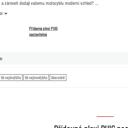
a zároveň dodají vašemu motocyklu moderní vzhled?
cí
S
Přídavná plexi PUIG
nastavitelná
tr
Od nejdražšího
Od nejlevnějšího
Abecedně