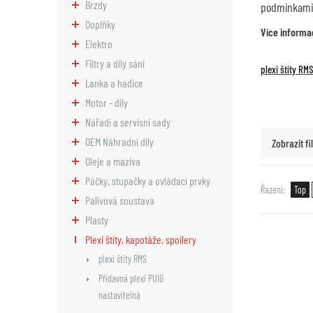
Brzdy
podmínkami 
Doplňky
Více informa
Elektro
Filtry a díly sání
plexi štíty RM
Lanka a hadice
Motor - díly
Nářadí a servisní sady
OEM Náhradní díly
Zobrazit fil
Oleje a maziva
Páčky, stupačky a ovládací prvky
Řazení
Top
Palivová soustava
Plasty
Plexi štíty, kapotáže, spoilery
plexi štíty RMS
Přídavná plexi PUIG
nastavitelná