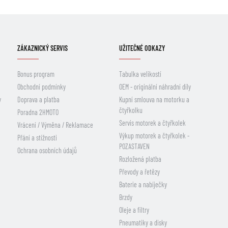
ZÁKAZNICKÝ SERVIS
UŽITEČNÉ ODKAZY
Bonus program
Tabulka velikostí
Obchodní podmínky
OEM - originální náhradní díly
y
Doprava a platba
Kupní smlouva na motorku a
čtyřkolku
Poradna 2HMOTO
Servis motorek a čtyřkolek
Vrácení / Výměna / Reklamace
Výkup motorek a čtyřkolek -
Přání a stížnosti
POZASTAVEN
Ochrana osobních údajů
Rozložená platba
Převody a řetězy
Baterie a nabíječky
Brzdy
Oleje a filtry
Pneumatiky a disky