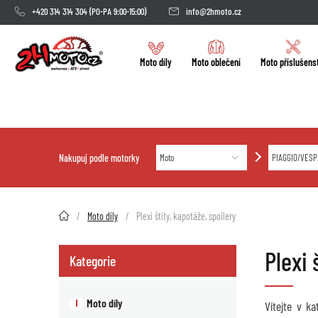
+420 314 314 304
(PO-PA 9:00-15:00)
info@2hmoto.cz
Moto díly
Moto oblečení
Moto příslušens
Nakupuj podle motorky
2HMOTO.cz
Moto díly
Plexi štíty, kapotáže, spoilery
Plexi
Kategorie
Moto díly
Vítejte v k