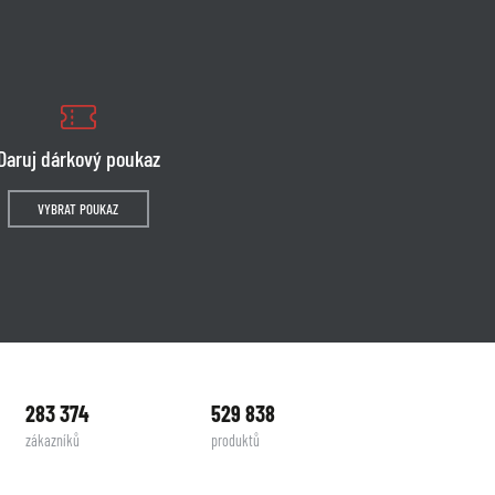
Daruj dárkový poukaz
VYBRAT POUKAZ
283 374
529 838
zákazníků
produktů