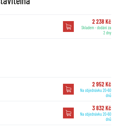
tavitelná
2 238 Kč
Skladem - dodání za
2 dny
S
2 952 Kč
Na objednávku 20-60
dnů
3 832 Kč
Na objednávku 20-60
dnů