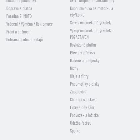
Obchodní podmínky
OEM - originální náhradní díly
Doprava a platba
Kupní smlouva na motorku a
čtyřkolku
Poradna 2HMOTO
Servis motorek a čtyřkolek
Vrácení / Výměna / Reklamace
Výkup motorek a čtyřkolek -
Přání a stížnosti
POZASTAVEN
Ochrana osobních údajů
Rozložená platba
Převody a řetězy
Baterie a nabíječky
Brzdy
Oleje a filtry
Pneumatiky a disky
Zapalování
Chladicí soustava
Filtry a díly sání
Podvozek a ložiska
Údržba řetězu
Spojka