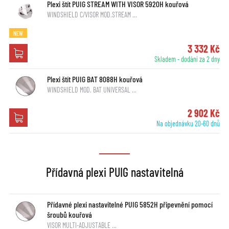
Plexi štít PUIG STREAM WITH VISOR 5920H kouřová
WINDSHIELD C/VISOR MOD.STREAM …
NEW
3 332 Kč
Skladem - dodání za 2 dny
Plexi štít PUIG BAT 8088H kouřová
WINDSHIELD MOD. BAT UNIVERSAL …
2 902 Kč
Na objednávku 20-60 dnů
Přídavná plexi PUIG nastavitelná
Přídavné plexi nastavitelné PUIG 5852H připevnění pomocí
šroubů kouřová
VISOR MULTI-ADJUSTABLE …