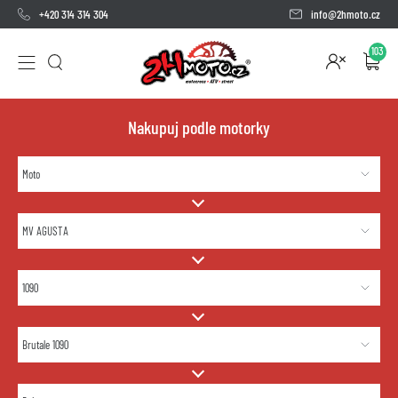
+420 314 314 304
info@2hmoto.cz
103
Nakupuj podle motorky