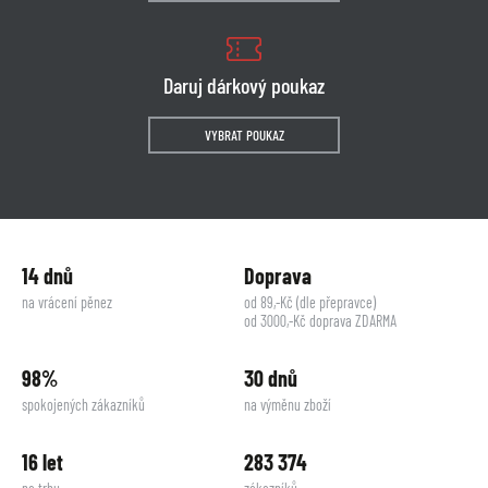
Daruj dárkový poukaz
VYBRAT POUKAZ
14 dnů
Doprava
na vrácení pěnez
od 89,-Kč (dle přepravce)
od 3000,-Kč doprava ZDARMA
98%
30 dnů
spokojených zákazníků
na výměnu zboží
16 let
283 374