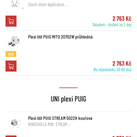
Check sheet Application …
2 763 Kč
Skladem - dodání za 2 dny
Plexi štít PUIG MITO 20702W průhledná
NEW
2 763 Kč
Na objednávku 20-60 dnů
UNI plexi PUIG
Plexi štít PUIG STREAM 5022H kouřová
WINDSHIELD MOD. STREAM …