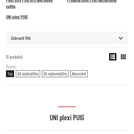
Plexi štíty PUIG pro nekruhová
Přídavná plexi PUIG nastavitelná
světla
UNI plexi PUIG
Zobrazit filtr
13
produktů
Řazení
Top
Od nejdražšího
Od nejlevnějšího
Abecedně
UNI plexi PUIG