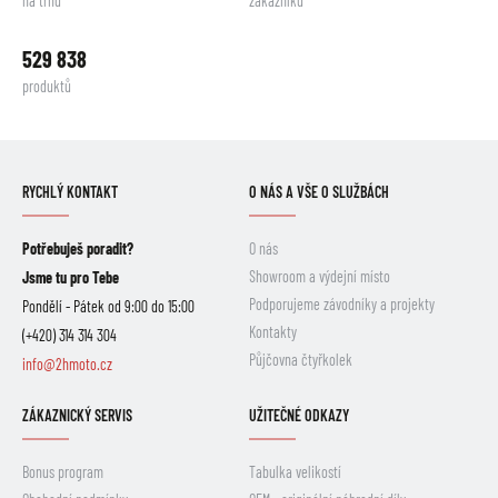
na trhu
zákazníků
529 838
produktů
RYCHLÝ KONTAKT
O NÁS A VŠE O SLUŽBÁCH
Potřebuješ poradit?
O nás
Showroom a výdejní místo
Jsme tu pro Tebe
Podporujeme závodníky a projekty
Pondělí - Pátek od 9:00 do 15:00
Kontakty
(+420) 314 314 304
Půjčovna čtyřkolek
info@2hmoto.cz
ZÁKAZNICKÝ SERVIS
UŽITEČNÉ ODKAZY
Bonus program
Tabulka velikostí