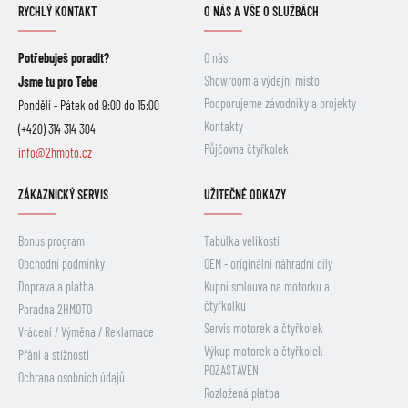
RYCHLÝ KONTAKT
O NÁS A VŠE O SLUŽBÁCH
Potřebuješ poradit?
O nás
Showroom a výdejní místo
Jsme tu pro Tebe
Podporujeme závodníky a projekty
Pondělí - Pátek od 9:00 do 15:00
Kontakty
(+420) 314 314 304
Půjčovna čtyřkolek
info@2hmoto.cz
ZÁKAZNICKÝ SERVIS
UŽITEČNÉ ODKAZY
Bonus program
Tabulka velikostí
Obchodní podmínky
OEM - originální náhradní díly
Doprava a platba
Kupní smlouva na motorku a
čtyřkolku
Poradna 2HMOTO
Servis motorek a čtyřkolek
Vrácení / Výměna / Reklamace
Výkup motorek a čtyřkolek -
Přání a stížnosti
POZASTAVEN
Ochrana osobních údajů
Rozložená platba