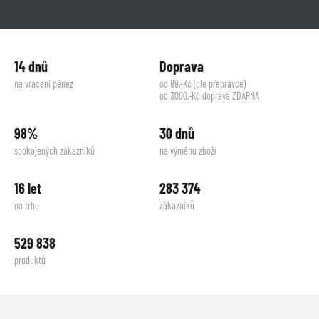
14 dnů
Doprava
na vrácení pěnez
od 89,-Kč (dle přepravce)
od 3000,-Kč doprava ZDARMA
98%
30 dnů
spokojených zákazníků
na výměnu zboží
16 let
283 374
na trhu
zákazníků
529 838
produktů