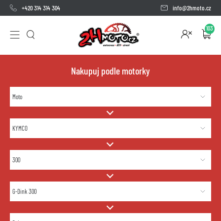
+420 314 314 304
info@2hmoto.cz
103
Nakupuj podle motorky