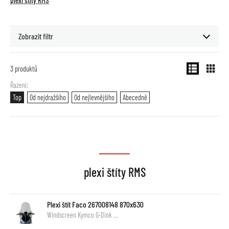
plexi štíty RMS
Zobrazit filtr
3
produktů
Řazení
Top
Od nejdražšího
Od nejlevnějšího
Abecedně
plexi štíty RMS
Plexi štít Faco 267008148 870x630
Windscreen Kymco G-Dink …