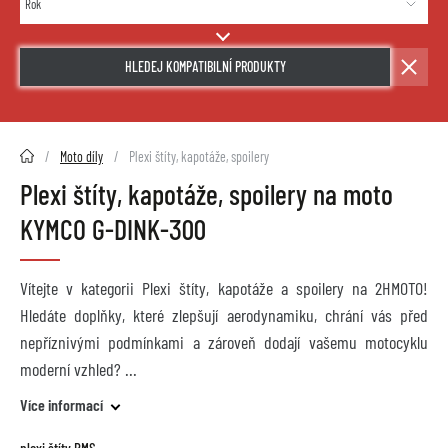
HLEDEJ KOMPATIBILNÍ PRODUKTY
2HMOTO.cz
Moto díly
Plexi štíty, kapotáže, spoilery
Plexi štíty, kapotáže, spoilery na moto
KYMCO G-DINK-300
Vítejte v kategorii Plexi štíty, kapotáže a spoilery na 2HMOTO!
Hledáte doplňky, které zlepšují aerodynamiku, chrání vás před
nepříznivými podmínkami a zároveň dodají vašemu motocyklu
moderní vzhled?
Více informací