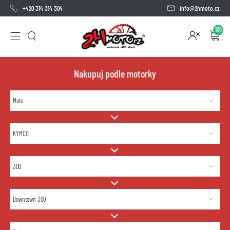
+420 314 314 304
info@2hmoto.cz
106
Nakupuj podle motorky