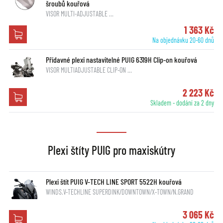
šroubů kouřová
VISOR MULTI-ADJUSTABLE …
1 363 Kč
Na objednávku 20-60 dnů
Přídavné plexi nastavitelné PUIG 6319H Clip-on kouřová
VISOR MULTIADJUSTABLE CLIP-ON …
2 223 Kč
Skladem - dodání za 2 dny
Plexi štíty PUIG pro maxiskútry
Plexi štít PUIG V-TECH LINE SPORT 5522H kouřová
WINDS.V-TECHLINE SUPERDINK/DOWNTOWN/X-TOWN/N.GRAND
3 065 Kč