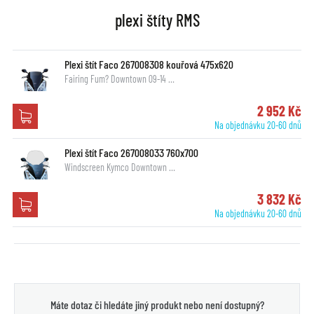
plexi štíty RMS
Plexi štít Faco 267008308 kouřová 475x620
Fairing Fum? Downtown 09-14 …
2 952 Kč
Na objednávku 20-60 dnů
Plexi štít Faco 267008033 760x700
Windscreen Kymco Downtown …
3 832 Kč
Na objednávku 20-60 dnů
Máte dotaz či hledáte jiný produkt nebo není dostupný?