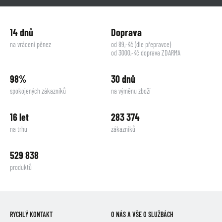
14 dnů
Doprava
na vrácení pěnez
od 89,-Kč (dle přepravce)
od 3000,-Kč doprava ZDARMA
98%
30 dnů
spokojených zákazníků
na výměnu zboží
16 let
283 374
na trhu
zákazníků
529 838
produktů
RYCHLÝ KONTAKT
O NÁS A VŠE O SLUŽBÁCH