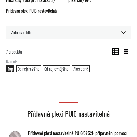
Plexi štíty PUIG pro maxiskútry
plexi štíty RMS
Přídavná plexi PUIG nastavitelná
Zobrazit filtr
7
produktů
Řazení
Top
Od nejdražšího
Od nejlevnějšího
Abecedně
Přídavná plexi PUIG nastavitelná
Přídavné plexi nastavitelné PUIG 5852H připevnění pomocí