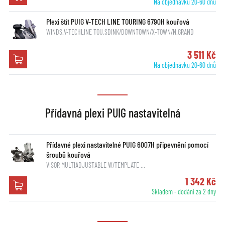
Na objednávku 20-60 dnů
Plexi štít PUIG V-TECH LINE TOURING 6790H kouřová
WINDS.V-TECHLINE TOU.SDINK/DOWNTOWN/X-TOWN/N.GRAND
3 511 Kč
Na objednávku 20-60 dnů
Přídavná plexi PUIG nastavitelná
Přídavné plexi nastavitelné PUIG 6007H připevnění pomocí
šroubů kouřová
VISOR MULTIADJUSTABLE W/TEMPLATE …
1 342 Kč
Skladem - dodání za 2 dny