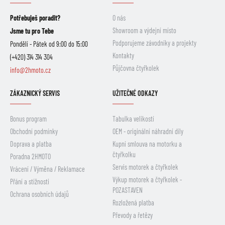
Potřebuješ poradit?
O nás
Showroom a výdejní místo
Jsme tu pro Tebe
Podporujeme závodníky a projekty
Pondělí - Pátek od 9:00 do 15:00
Kontakty
(+420) 314 314 304
Půjčovna čtyřkolek
info@2hmoto.cz
ZÁKAZNICKÝ SERVIS
UŽITEČNÉ ODKAZY
Bonus program
Tabulka velikostí
Obchodní podmínky
OEM - originální náhradní díly
Doprava a platba
Kupní smlouva na motorku a
čtyřkolku
Poradna 2HMOTO
Servis motorek a čtyřkolek
Vrácení / Výměna / Reklamace
Výkup motorek a čtyřkolek -
Přání a stížnosti
POZASTAVEN
Ochrana osobních údajů
Rozložená platba
Převody a řetězy