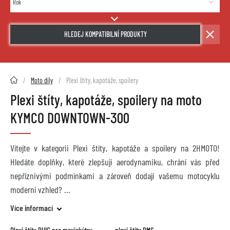
HLEDEJ KOMPATIBILNÍ PRODUKTY
2HMOTO.cz
Moto díly
Plexi štíty, kapotáže, spoilery
Plexi štíty, kapotáže, spoilery na moto
KYMCO DOWNTOWN-300
Vítejte v kategorii Plexi štíty, kapotáže a spoilery na 2HMOTO!
Hledáte doplňky, které zlepšují aerodynamiku, chrání vás před
nepříznivými podmínkami a zároveň dodají vašemu motocyklu
moderní vzhled?
Více informací