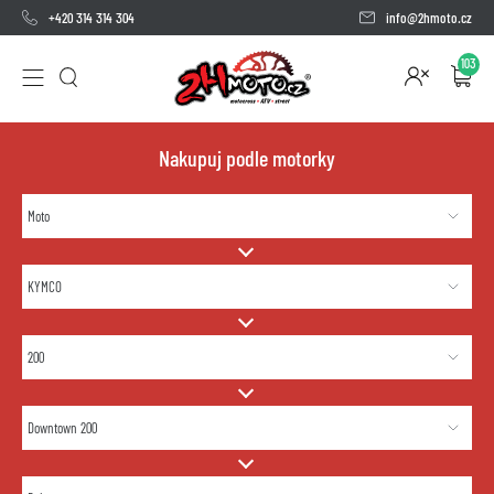
+420 314 314 304
info@2hmoto.cz
103
Nakupuj podle motorky