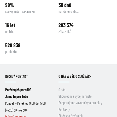
98%
30 dnů
spokojených zákazníků
na výměnu zboží
16 let
283 374
na trhu
zákazníků
529 838
produktů
RYCHLÝ KONTAKT
O NÁS A VŠE O SLUŽBÁCH
Potřebuješ poradit?
O nás
Showroom a výdejní místo
Jsme tu pro Tebe
Podporujeme závodníky a projekty
Pondělí - Pátek od 9:00 do 15:00
Kontakty
(+420) 314 314 304
Půjčovna čtyřkolek
info@2hmoto.cz