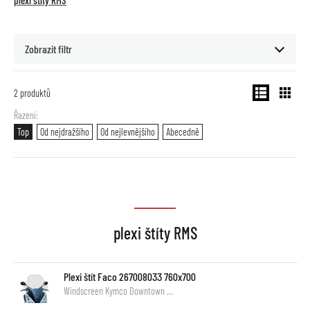
plexi štíty RMS
Zobrazit filtr
2
produktů
Řazení
Top
Od nejdražšího
Od nejlevnějšího
Abecedně
plexi štíty RMS
Plexi štít Faco 267008033 760x700
Windscreen Kymco Downtown …