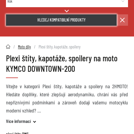
HLEDEJ KOMPATIBILNÍ PRODUKTY
2HMOTO.cz
Moto díly
Plexi štíty, kapotáže, spoilery
Plexi štíty, kapotáže, spoilery na moto
KYMCO DOWNTOWN-200
Vítejte v kategorii Plexi štíty, kapotáže a spoilery na 2HMOTO!
Hledáte doplňky, které zlepšují aerodynamiku, chrání vás před
nepříznivými podmínkami a zároveň dodají vašemu motocyklu
moderní vzhled?
Více informací