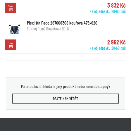
3 832 Kč
Na objednávku 20-60 dnů
Plexi štít Faco 267008308 kouřová 475x620
Fairing Fum? Downtown 09-14 …
2 952 Kč
Na objednávku 20-60 dnů
Máte dotaz či hledáte jiný produkt nebo není dostupný?
DEJTE NÁM VĚDĚT