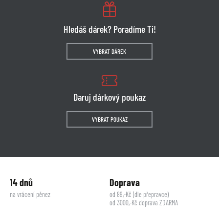
Hledáš dárek? Poradíme Ti!
VYBRAT DÁREK
Daruj dárkový poukaz
VYBRAT POUKAZ
14 dnů
Doprava
na vrácení pěnez
od 89,-Kč (dle přepravce)
od 3000,-Kč doprava ZDARMA