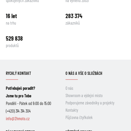
spokojených zákazníků
na výměnu zboží
16 let
283 374
na trhu
zákazníků
529 838
produktů
RYCHLÝ KONTAKT
O NÁS A VŠE O SLUŽBÁCH
Potřebuješ poradit?
O nás
Showroom a výdejní místo
Jsme tu pro Tebe
Podporujeme závodníky a projekty
Pondělí - Pátek od 9:00 do 15:00
Kontakty
(+420) 314 314 304
Půjčovna čtyřkolek
info@2hmoto.cz