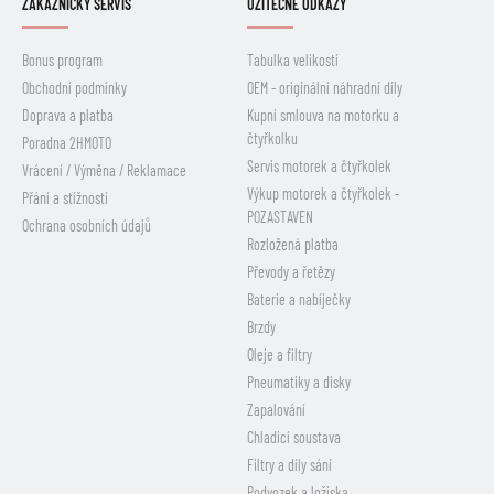
ZÁKAZNICKÝ SERVIS
UŽITEČNÉ ODKAZY
Bonus program
Tabulka velikostí
Obchodní podmínky
OEM - originální náhradní díly
Doprava a platba
Kupní smlouva na motorku a
čtyřkolku
Poradna 2HMOTO
Servis motorek a čtyřkolek
Vrácení / Výměna / Reklamace
Výkup motorek a čtyřkolek -
Přání a stížnosti
POZASTAVEN
Ochrana osobních údajů
Rozložená platba
Převody a řetězy
Baterie a nabíječky
Brzdy
Oleje a filtry
Pneumatiky a disky
Zapalování
Chladicí soustava
Filtry a díly sání
Podvozek a ložiska