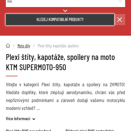
HLEDEJ KOMPATIBILNÍ PRODUKTY
2HMOTO.cz
Moto díly
Plexi štíty, kapotáže, spoilery
Plexi štíty, kapotáže, spoilery na moto
KTM SUPERMOTO-950
Vítejte v kategorii Plexi štíty, kapotáže a spoilery na 2HMOTO!
Hledáte doplňky, které zlepšují aerodynamiku, chrání vás před
nepříznivými podmínkami a zároveň dodají vašemu motocyklu
moderní vzhled?
Více informací