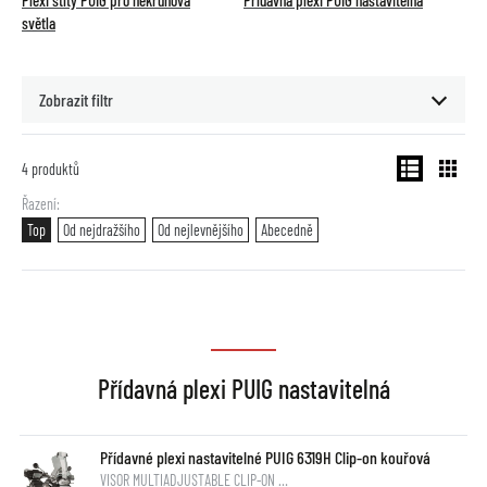
Plexi štíty PUIG pro nekruhová
Přídavná plexi PUIG nastavitelná
světla
Zobrazit filtr
4
produktů
Řazení
Top
Od nejdražšího
Od nejlevnějšího
Abecedně
Přídavná plexi PUIG nastavitelná
Přídavné plexi nastavitelné PUIG 6319H Clip-on kouřová
VISOR MULTIADJUSTABLE CLIP-ON …