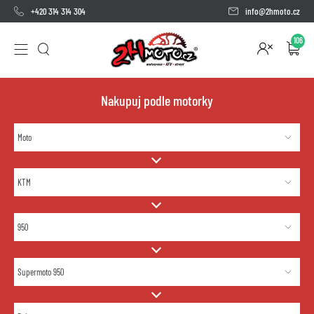
+420 314 314 304
info@2hmoto.cz
106
Nakupuj podle motorky