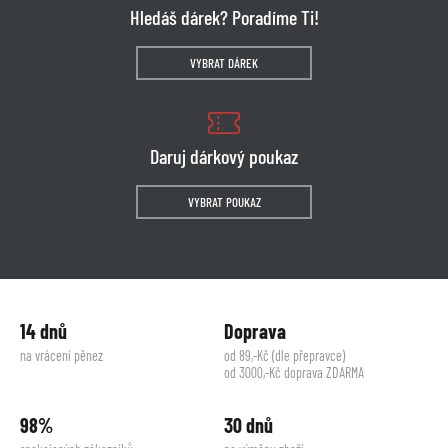
Hledáš dárek? Poradíme Ti!
VYBRAT DÁREK
Daruj dárkový poukaz
VYBRAT POUKAZ
14 dnů
Doprava
na vrácení pěnez
od 89,-Kč (dle přepravce)
od 3000,-Kč doprava ZDARMA
98%
30 dnů