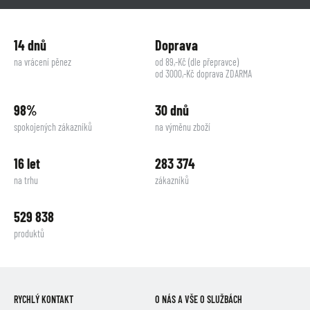
14 dnů
Doprava
na vrácení pěnez
od 89,-Kč (dle přepravce)
od 3000,-Kč doprava ZDARMA
98%
30 dnů
spokojených zákazníků
na výměnu zboží
16 let
283 374
na trhu
zákazníků
529 838
produktů
RYCHLÝ KONTAKT
O NÁS A VŠE O SLUŽBÁCH