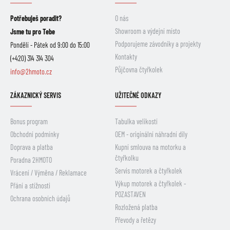
Potřebuješ poradit?
O nás
Showroom a výdejní místo
Jsme tu pro Tebe
Podporujeme závodníky a projekty
Pondělí - Pátek od 9:00 do 15:00
Kontakty
(+420) 314 314 304
Půjčovna čtyřkolek
info@2hmoto.cz
ZÁKAZNICKÝ SERVIS
UŽITEČNÉ ODKAZY
Bonus program
Tabulka velikostí
Obchodní podmínky
OEM - originální náhradní díly
Doprava a platba
Kupní smlouva na motorku a
čtyřkolku
Poradna 2HMOTO
Servis motorek a čtyřkolek
Vrácení / Výměna / Reklamace
Výkup motorek a čtyřkolek -
Přání a stížnosti
POZASTAVEN
Ochrana osobních údajů
Rozložená platba
Převody a řetězy