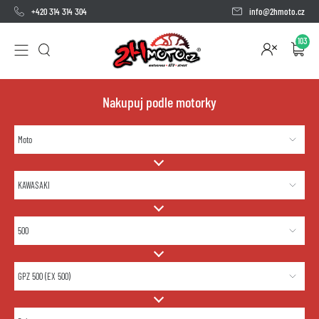
+420 314 314 304
info@2hmoto.cz
103
Nakupuj podle motorky