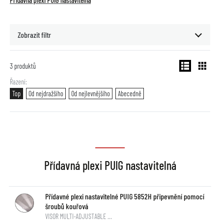
Přídavná plexi PUIG nastavitelná
Zobrazit filtr
3
produktů
Řazení
Top
Od nejdražšího
Od nejlevnějšího
Abecedně
Přídavná plexi PUIG nastavitelná
Přídavné plexi nastavitelné PUIG 5852H připevnění pomocí
šroubů kouřová
VISOR MULTI-ADJUSTABLE …