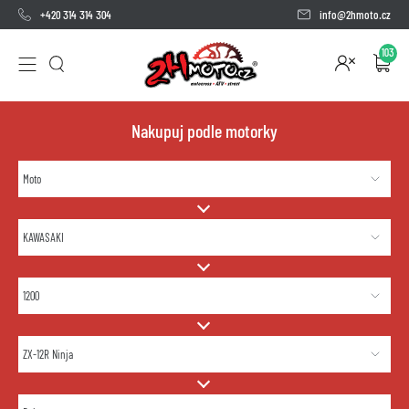
+420 314 314 304
info@2hmoto.cz
103
Nakupuj podle motorky