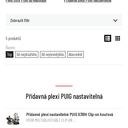
Plexi štíty PUIG do kapotáže
Přídavná plexi PUIG nastavitelná
Zobrazit filtr
5
produktů
Řazení
Top
Od nejdražšího
Od nejlevnějšího
Abecedně
Přídavná plexi PUIG nastavitelná
Přídavné plexi nastavitelné PUIG 6319H Clip-on kouřová
VISOR MULTIADJUSTABLE CLIP-ON …