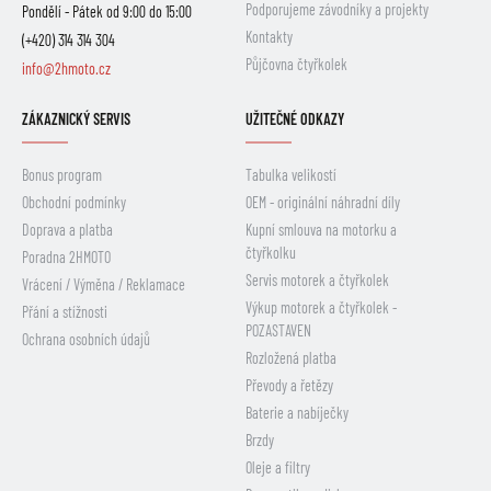
Podporujeme závodníky a projekty
Pondělí - Pátek od 9:00 do 15:00
Kontakty
(+420) 314 314 304
Půjčovna čtyřkolek
info@2hmoto.cz
ZÁKAZNICKÝ SERVIS
UŽITEČNÉ ODKAZY
Bonus program
Tabulka velikostí
Obchodní podmínky
OEM - originální náhradní díly
Doprava a platba
Kupní smlouva na motorku a
čtyřkolku
Poradna 2HMOTO
Servis motorek a čtyřkolek
Vrácení / Výměna / Reklamace
Výkup motorek a čtyřkolek -
Přání a stížnosti
POZASTAVEN
Ochrana osobních údajů
Rozložená platba
Převody a řetězy
Baterie a nabíječky
Brzdy
Oleje a filtry