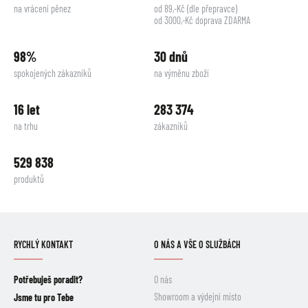
na vrácení pěnez
od 89,-Kč (dle přepravce)
od 3000,-Kč doprava ZDARMA
98%
30 dnů
spokojených zákazníků
na výměnu zboží
16 let
283 374
na trhu
zákazníků
529 838
produktů
RYCHLÝ KONTAKT
O NÁS A VŠE O SLUŽBÁCH
Potřebuješ poradit?
O nás
Showroom a výdejní místo
Jsme tu pro Tebe