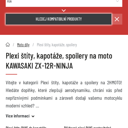
HLEDEJ KOMPATIBILNÍ PRODUKTY
2HMOTO.cz
Moto díly
Plexi štíty, kapotáže, spoilery
Plexi štíty, kapotáže, spoilery na moto
KAWASAKI ZX-12R-NINJA
Vítejte v kategorii Plexi štíty, kapotáže a spoilery na 2HMOTO!
Hledáte doplňky, které zlepšují aerodynamiku, chrání vás před
nepříznivými podmínkami a zároveň dodají vašemu motocyklu
moderní vzhled?
Více informací