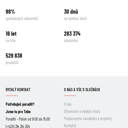
98%
30 dnů
spokojených zákazníků
na výměnu zboží
16 let
283 374
na trhu
zákazníků
529 838
produktů
RYCHLÝ KONTAKT
O NÁS A VŠE O SLUŽBÁCH
Potřebuješ poradit?
O nás
Showroom a výdejní místo
Jsme tu pro Tebe
Podporujeme závodníky a projekty
Pondělí - Pátek od 9:00 do 15:00
Kontakty
(+420) 314 314 304