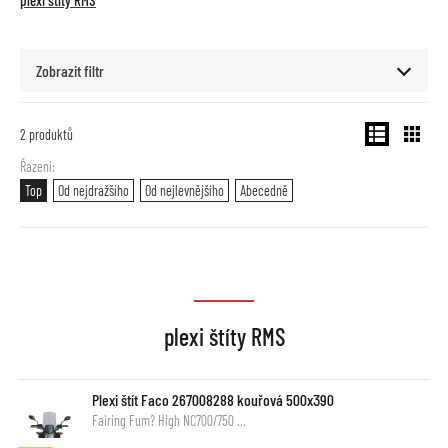
plexi štíty RMS
Zobrazit filtr
2
produktů
Řazení
Top
Od nejdražšího
Od nejlevnějšího
Abecedně
plexi štíty RMS
Plexi štít Faco 267008288 kouřová 500x390
Fairing Fum? High NC700/750 …