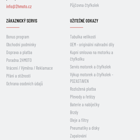
Půjčovna čtyřkolek
info@2hmoto.cz
ZÁKAZNICKÝ SERVIS
UŽITEČNÉ ODKAZY
Bonus program
Tabulka velikostí
Obchodní podmínky
OEM - originální náhradní díly
Doprava a platba
Kupní smlouva na motorku a
čtyřkolku
Poradna 2HMOTO
Servis motorek a čtyřkolek
Vrácení / Výměna / Reklamace
Výkup motorek a čtyřkolek -
Přání a stížnosti
POZASTAVEN
Ochrana osobních údajů
Rozložená platba
Převody a řetězy
Baterie a nabíječky
Brzdy
Oleje a filtry
Pneumatiky a disky
Zapalování