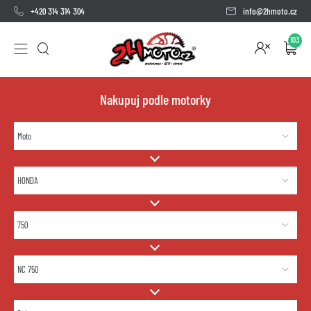
+420 314 314 304
info@2hmoto.cz
103
Nakupuj podle motorky