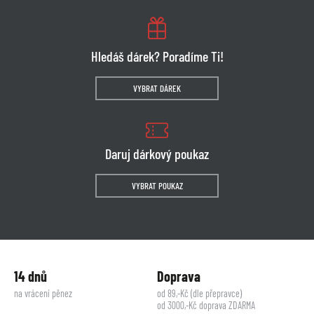
Hledáš dárek? Poradíme Ti!
VYBRAT DÁREK
Daruj dárkový poukaz
VYBRAT POUKAZ
14 dnů
Doprava
na vrácení pěnez
od 89,-Kč (dle přepravce)
od 3000,-Kč doprava ZDARMA