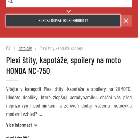
HLEDEJ KOMPATIBILNÍ PRODUKTY
2HMOTO.cz
Moto díly
Plexi štíty, kapotáže, spoilery
Plexi štíty, kapotáže, spoilery na moto
HONDA NC-750
Vítejte v kategorii Plexi štíty, kapotáže a spoilery na 2HMOTO!
Hledáte doplňky, které zlepšují aerodynamiku, chrání vás před
nepříznivými podmínkami a zároveň dodají vašemu motocyklu
moderní vzhled?
Více informací