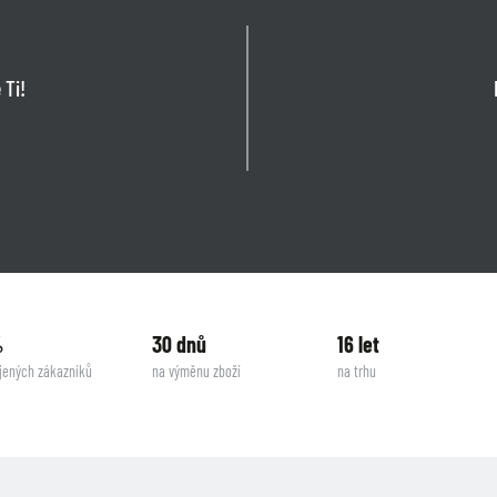
 Ti!
%
30 dnů
16 let
jených zákazníků
na výměnu zboží
na trhu