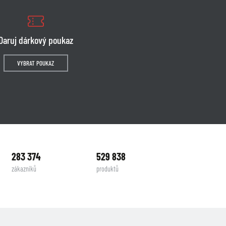
Daruj dárkový poukaz
VYBRAT POUKAZ
283 374
529 838
zákazníků
produktů