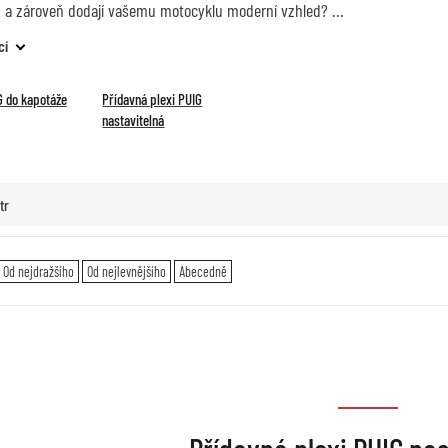
a zároveň dodají vašemu motocyklu moderní vzhled?
cí
IG do kapotáže
Přídavná plexi PUIG
nastavitelná
tr
Od nejdražšího
Od nejlevnějšího
Abecedně