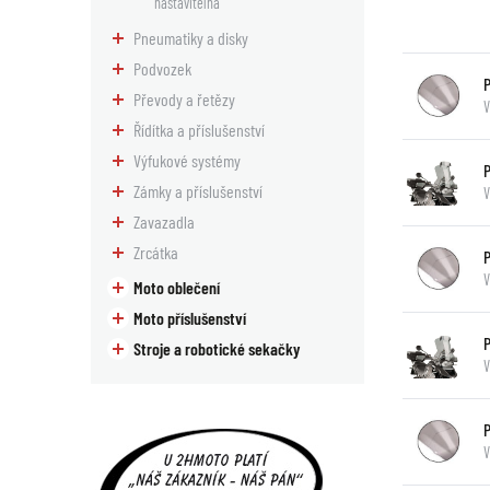
nastavitelná
Pneumatiky a disky
Podvozek
Převody a řetězy
Řídítka a příslušenství
Výfukové systémy
P
Zámky a příslušenství
V
Zavazadla
Zrcátka
V
Moto oblečení
Moto příslušenství
Stroje a robotické sekačky