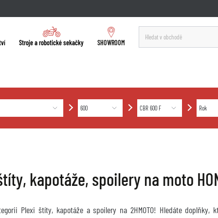
tví
Stroje a robotické sekačky
SHOWROOM
 štíty, kapotáže, spoilery na moto 
ategorii Plexi štíty, kapotáže a spoilery na 2HMOTO! Hledáte doplňky, 