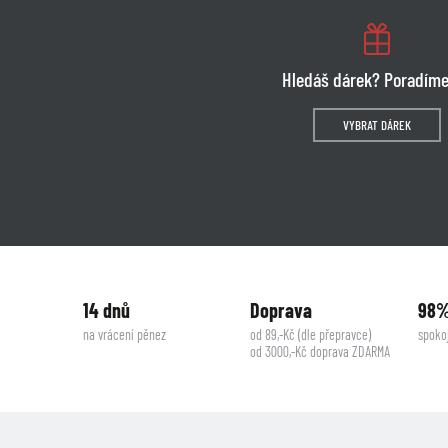
Hledáš dárek? Poradíme
VYBRAT DÁREK
14 dnů
Doprava
98
na vrácení pěnez
od 89,-Kč (dle přepravce)
spoko
od 3000,-Kč doprava ZDARMA