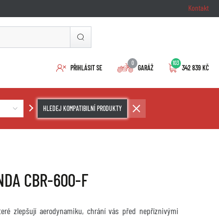
Kontakt
0
103
PŘIHLÁSIT SE
GARÁŽ
342 839 KČ
HLEDEJ KOMPATIBILNÍ PRODUKTY
HONDA CBR-600-F
které zlepšují aerodynamiku, chrání vás před nepříznivými