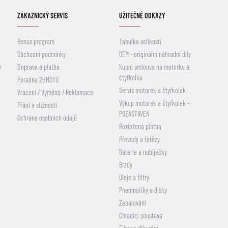
ZÁKAZNICKÝ SERVIS
UŽITEČNÉ ODKAZY
Bonus program
Tabulka velikostí
Obchodní podmínky
OEM - originální náhradní díly
y
Doprava a platba
Kupní smlouva na motorku a
čtyřkolku
Poradna 2HMOTO
Servis motorek a čtyřkolek
Vrácení / Výměna / Reklamace
Výkup motorek a čtyřkolek -
Přání a stížnosti
POZASTAVEN
Ochrana osobních údajů
Rozložená platba
Převody a řetězy
Baterie a nabíječky
Brzdy
Oleje a filtry
Pneumatiky a disky
Zapalování
Chladicí soustava