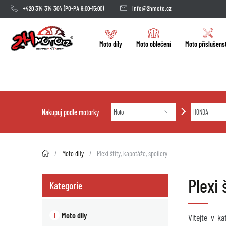
+420 314 314 304
(PO-PA 9:00-15:00)
info@2hmoto.cz
Moto díly
Moto oblečení
Moto příslušens
Nakupuj podle motorky
2HMOTO.cz
Moto díly
Plexi štíty, kapotáže, spoilery
Plexi
Kategorie
Moto díly
Vítejte v k