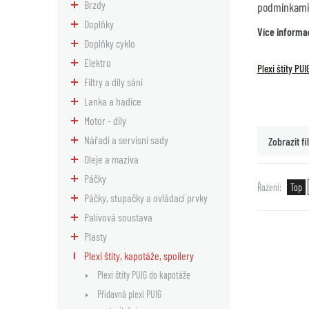
Brzdy
podmínkami 
Doplňky
Více informa
Doplňky cyklo
Elektro
Plexi štíty PU
Filtry a díly sání
Lanka a hadice
Motor - díly
Nářadí a servisní sady
Zobrazit fil
Oleje a maziva
Páčky
Řazení
Top
Páčky, stupačky a ovládací prvky
Palivová soustava
Plasty
Plexi štíty, kapotáže, spoilery
Plexi štíty PUIG do kapotáže
Přídavná plexi PUIG