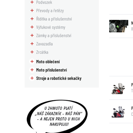
Podvozek
Převody a řetězy
Řídítka a příslušenství
Výfukové systémy
Zámky a příslušenství
Zavazadla
Zrcátka
Moto oblečení
Moto příslušenství
Stroje a robotické sekačky
T
C