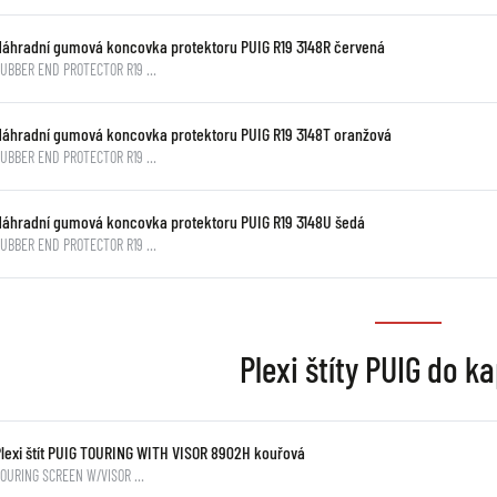
Náhradní gumová koncovka protektoru PUIG R19 3148R červená
RUBBER END PROTECTOR R19 …
Náhradní gumová koncovka protektoru PUIG R19 3148T oranžová
RUBBER END PROTECTOR R19 …
Náhradní gumová koncovka protektoru PUIG R19 3148U šedá
RUBBER END PROTECTOR R19 …
Plexi štíty PUIG do k
Plexi štít PUIG TOURING WITH VISOR 8902H kouřová
TOURING SCREEN W/VISOR …