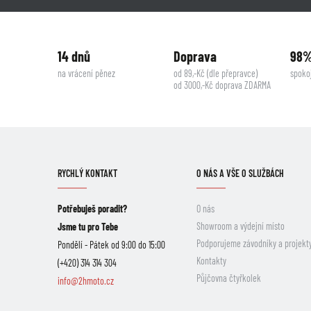
14 dnů
Doprava
98
na vrácení pěnez
od 89,-Kč (dle přepravce)
spoko
od 3000,-Kč doprava ZDARMA
RYCHLÝ KONTAKT
O NÁS A VŠE O SLUŽBÁCH
Potřebuješ poradit?
O nás
Showroom a výdejní místo
Jsme tu pro Tebe
Podporujeme závodníky a projekt
Pondělí - Pátek od 9:00 do 15:00
Kontakty
(+420) 314 314 304
Půjčovna čtyřkolek
info@2hmoto.cz