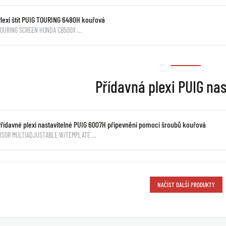
Plexi štít PUIG TOURING 6480H kouřová
TOURING SCREEN HONDA CB500X …
Přídavná plexi PUIG nas
Přídavné plexi nastavitelné PUIG 6007H připevnění pomocí šroubů kouřová
VISOR MULTIADJUSTABLE W/TEMPLATE …
NAČÍST DALŠÍ PRODUKTY