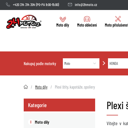
+420 314 314 304
(PO-PA 9:00-15:00)
info@2hmoto.cz
Moto díly
Moto oblečení
Moto příslušens
Nakupuj podle motorky
2HMOTO.cz
Moto díly
Plexi štíty, kapotáže, spoilery
Plexi
Kategorie
Moto díly
Vítejte v k