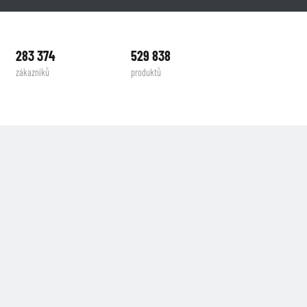
283 374
529 838
zákazníků
produktů