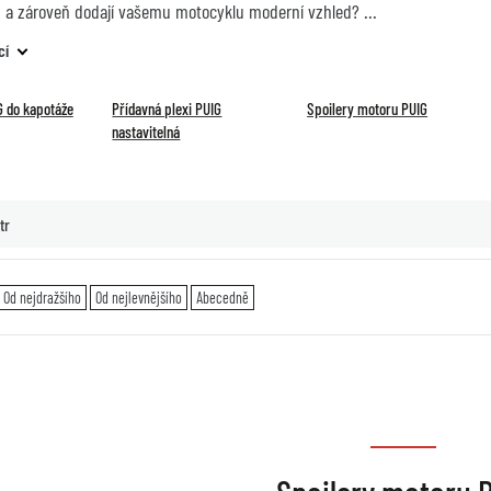
a zároveň dodají vašemu motocyklu moderní vzhled?
cí
IG do kapotáže
Přídavná plexi PUIG
Spoilery motoru PUIG
nastavitelná
tr
Od nejdražšího
Od nejlevnějšího
Abecedně