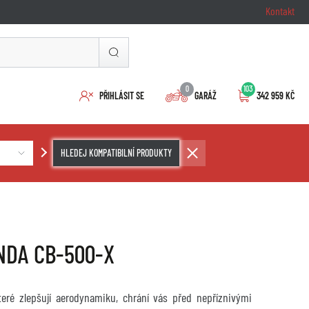
Kontakt
0
103
PŘIHLÁSIT SE
GARÁŽ
342 959 KČ
HLEDEJ KOMPATIBILNÍ PRODUKTY
ONDA CB-500-X
které zlepšují aerodynamiku, chrání vás před nepříznivými