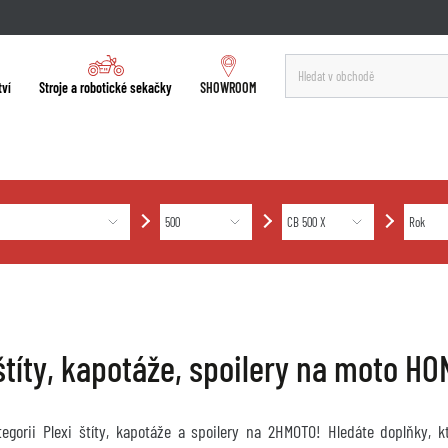
tví
Stroje a robotické sekačky
SHOWROOM
 štíty, kapotáže, spoilery na moto H
ategorii Plexi štíty, kapotáže a spoilery na 2HMOTO! Hledáte doplňky, 