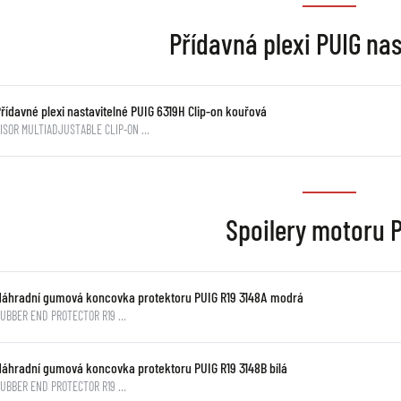
Přídavná plexi PUIG nas
řídavné plexi nastavitelné PUIG 6319H Clip-on kouřová
ISOR MULTIADJUSTABLE CLIP-ON …
Spoilery motoru 
Náhradní gumová koncovka protektoru PUIG R19 3148A modrá
RUBBER END PROTECTOR R19 …
Náhradní gumová koncovka protektoru PUIG R19 3148B bílá
RUBBER END PROTECTOR R19 …