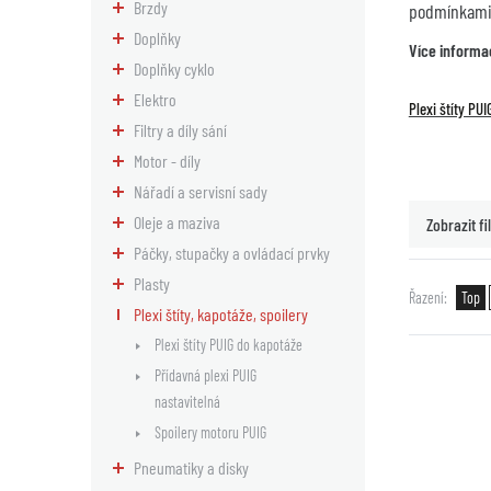
Brzdy
podmínkami 
Doplňky
Více informa
Doplňky cyklo
Elektro
Plexi štíty PU
Filtry a díly sání
Motor - díly
Nářadí a servisní sady
Oleje a maziva
Zobrazit fil
Páčky, stupačky a ovládací prvky
Plasty
Řazení
Top
Plexi štíty, kapotáže, spoilery
Plexi štíty PUIG do kapotáže
Přídavná plexi PUIG
nastavitelná
Spoilery motoru PUIG
Pneumatiky a disky