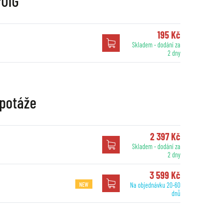
PUIG
195 Kč
Skladem - dodání za
2 dny
apotáže
2 397 Kč
Skladem - dodání za
2 dny
3 599 Kč
NEW
Na objednávku 20-60
dnů