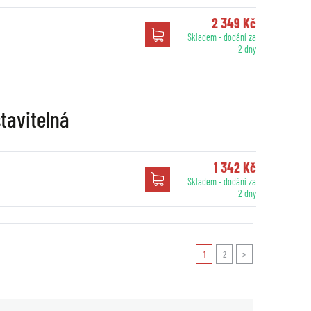
2 349 Kč
Skladem - dodání za
2 dny
tavitelná
1 342 Kč
Skladem - dodání za
2 dny
1
2
>