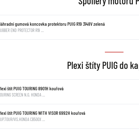
Spoilery motoru 
Náhradní gumová koncovka protektoru PUIG R19 3148V zelená
RUBBER END PROTECTOR R19 …
Plexi štíty PUIG do k
Plexi štít PUIG TOURING 8901H kouřová
OURING SCREEN N.G. HONDA …
Plexi štít PUIG TOURING WITH VISOR 6992H kouřová
UP.TOUR/VIS.HONDA CB500X …