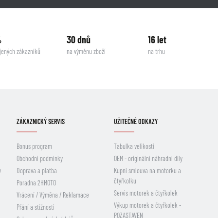
%
30 dnů
16 let
jených zákazníků
na výměnu zboží
na trhu
ZÁKAZNICKÝ SERVIS
UŽITEČNÉ ODKAZY
Bonus program
Tabulka velikostí
Obchodní podmínky
OEM - originální náhradní díly
y
Doprava a platba
Kupní smlouva na motorku a
čtyřkolku
Poradna 2HMOTO
Servis motorek a čtyřkolek
Vrácení / Výměna / Reklamace
Výkup motorek a čtyřkolek -
Přání a stížnosti
POZASTAVEN