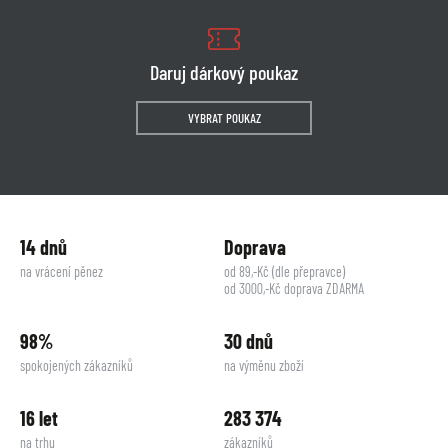
Daruj dárkový poukaz
VYBRAT POUKAZ
14 dnů
Doprava
na vrácení pěnez
od 89,-Kč (dle přepravce)
od 3000,-Kč doprava ZDARMA
98%
30 dnů
spokojených zákazníků
na výměnu zboží
16 let
283 374
na trhu
zákazníků