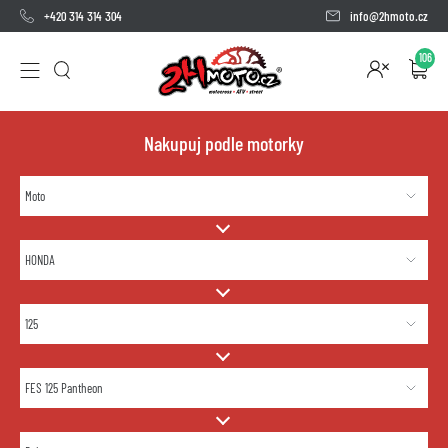
+420 314 314 304
info@2hmoto.cz
106
Nakupuj podle motorky