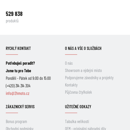
529 838
produktů
RYCHLÝ KONTAKT
O NÁS A VŠE O SLUŽBÁCH
Potřebuješ poradit?
O nás
Showroom a výdejní místo
Jsme tu pro Tebe
Podporujeme závodníky a projekty
Pondělí - Pátek od 9:00 do 15:00
Kontakty
(+420) 314 314 304
Půjčovna čtyřkolek
info@2hmoto.cz
ZÁKAZNICKÝ SERVIS
UŽITEČNÉ ODKAZY
Bonus program
Tabulka velikostí
Obchodní podmínky
OEM - originální náhradní díly