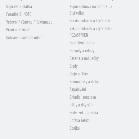
Doprava a platba
Kupní smlouva na motorku a
čtyřkolku
Poradna 2HMOTO
Servis motorek a čtyřkolek
Vrácení / Výměna / Reklamace
Výkup motorek a čtyřkolek -
Přání a stížnosti
POZASTAVEN
Ochrana osobních údajů
Rozložená platba
Převody a řetězy
Baterie a nabíječky
Brzdy
Oleje a filtry
Pneumatiky a disky
Zapalování
Chladicí soustava
Filtry a díly sání
Podvozek a ložiska
Údržba řetězu
Spojka