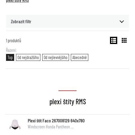
plexi štíty RMS
Zobrazit filtr
1
produktů
Řazení
Top
Od nejdražšího
Od nejlevnějšího
Abecedně
plexi štíty RMS
Plexi štít Faco 267008129 640x780
Windscreen Honda Pantheon …