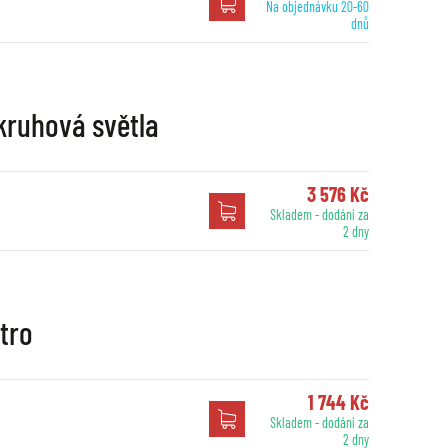
Na objednávku 20-60
dnů
 kruhová světla
3 576 Kč
Skladem - dodání za
2 dny
etro
1 744 Kč
Skladem - dodání za
2 dny