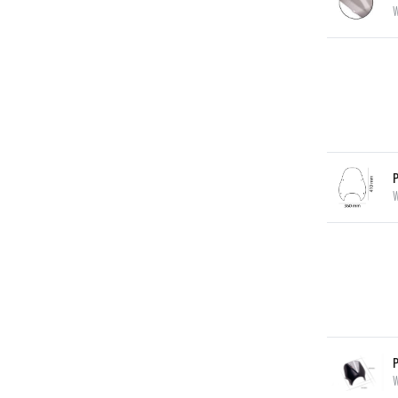
P
W
W