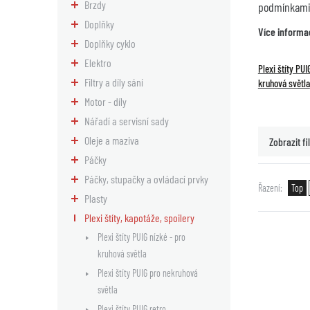
Brzdy
podmínkami 
Doplňky
Více informa
Doplňky cyklo
Elektro
Plexi štíty PUI
Filtry a díly sání
kruhová světla
Motor - díly
Nářadí a servisní sady
Oleje a maziva
Zobrazit fil
Páčky
Páčky, stupačky a ovládací prvky
Řazení
Top
Plasty
Plexi štíty, kapotáže, spoilery
Plexi štíty PUIG nízké - pro
kruhová světla
Plexi štíty PUIG pro nekruhová
světla
Plexi štíty PUIG retro