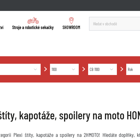
tví
Stroje a robotické sekačky
SHOWROOM
štíty, kapotáže, spoilery na moto H
ategorii Plexi štíty, kapotáže a spoilery na 2HMOTO! Hledáte doplňky, 