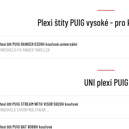
Plexi štíty PUIG vysoké - pro
Plexi štít PUIG RANGER 0328H kouřová univerzální
WINDSHIELD+FIX RANGER TRAVELLER
UNI plexi PUIG
Plexi štít PUIG STREAM WITH VISOR 5920H kouřová
WINDSHIELD C/VISOR MOD.STREAM …
Plexi štít PUIG BAT 8088H kouřová