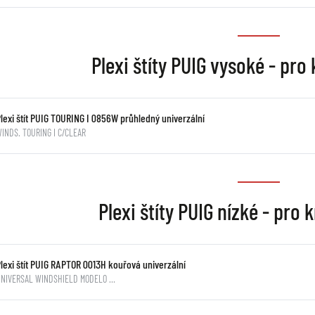
Plexi štíty PUIG vysoké - pro
lexi štít PUIG TOURING I 0856W průhledný univerzální
INDS. TOURING I C/CLEAR
Plexi štíty PUIG nízké - pro
lexi štít PUIG RAPTOR 0013H kouřová univerzální
UNIVERSAL WINDSHIELD MODELO …