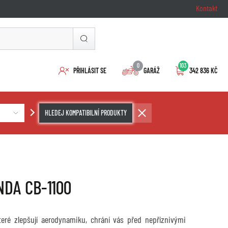
Kontakt
0
103
PŘIHLÁSIT SE
GARÁŽ
342 836 KČ
HLEDEJ KOMPATIBILNÍ PRODUKTY
ONDA CB-1100
které zlepšují aerodynamiku, chrání vás před nepříznivými