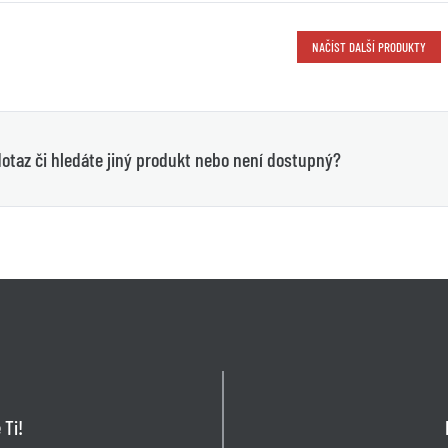
NAČÍST DALŠÍ PRODUKTY
otaz či hledáte jiný produkt nebo není dostupný?
 Ti!