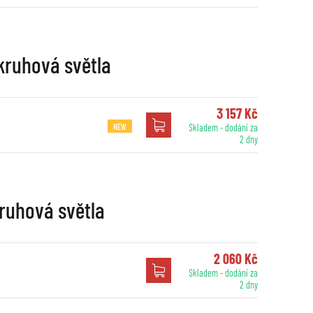
 kruhová světla
3 157 Kč
NEW
Skladem - dodání za
2 dny
 kruhová světla
2 060 Kč
Skladem - dodání za
2 dny