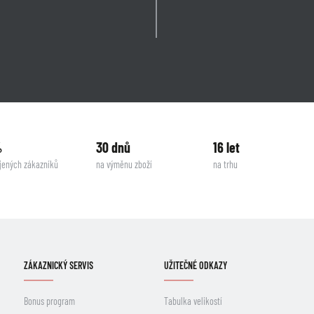
%
30 dnů
16 let
jených zákazníků
na výměnu zboží
na trhu
ZÁKAZNICKÝ SERVIS
UŽITEČNÉ ODKAZY
Bonus program
Tabulka velikostí