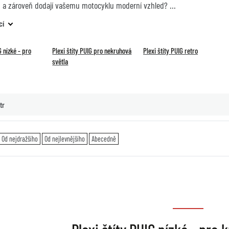
a zároveň dodají vašemu motocyklu moderní vzhled?
cí
G nízké - pro
Plexi štíty PUIG pro nekruhová
Plexi štíty PUIG retro
světla
tr
Od nejdražšího
Od nejlevnějšího
Abecedně