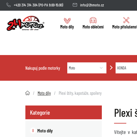
+420 314 314 304
(PO-PA 9:00-15:00)
info@2hmoto.cz
Moto díly
Moto oblečení
Moto příslušens
Nakupuj podle motorky
2HMOTO.cz
Moto díly
Plexi štíty, kapotáže, spoilery
Plexi 
Kategorie
Moto díly
Vítejte v k