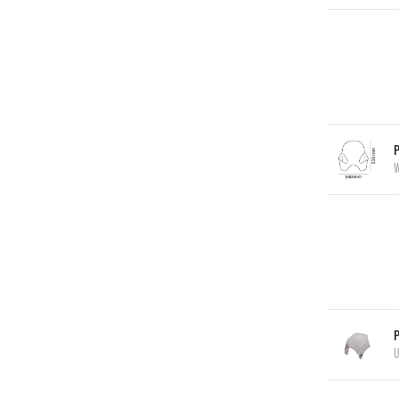
P
W
P