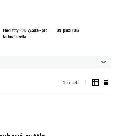
Plexi štíty PUIG vysoké - pro
UNI plexi PUIG
kruhová světla
31
produktů