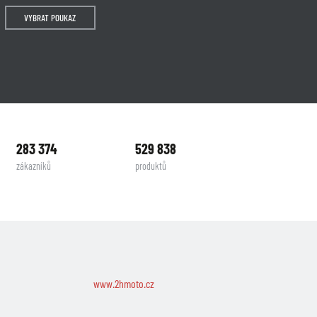
VYBRAT POUKAZ
283 374
529 838
zákazníků
produktů
www.2hmoto.cz