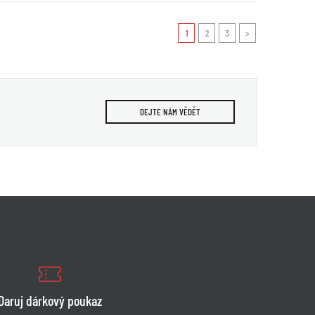
1
2
3
>
DEJTE NÁM VĚDĚT
Daruj dárkový poukaz