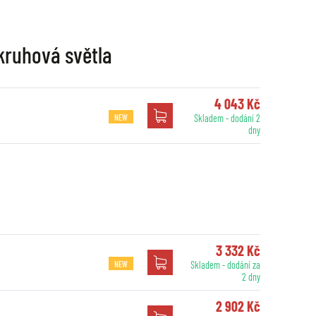
 kruhová světla
4 043 Kč
NEW
Skladem - dodání 2
dny
3 332 Kč
NEW
Skladem - dodání za
2 dny
2 902 Kč