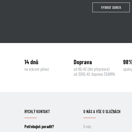
VYBRAT DÁREK
14 dnů
Doprava
98
na vrácení pěnez
od 89,-Kč (dle přepravce)
spoko
od 3000,-Kč doprava ZDARMA
RYCHLÝ KONTAKT
O NÁS A VŠE O SLUŽBÁCH
Potřebuješ poradit?
O nás