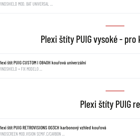
WINDSHIELD MOD. BAT UNIVERSAL …
Plexi štíty PUIG vysoké - pro
lexi štít PUIG CUSTOM I 0840H kouřová univerzální
INDSHIELD + FIX MODELO …
Plexi štíty PUIG r
Plexi štít PUIG RETROVISIONS 003CH karbonový vzhled kouřová
INDSCREEN MOD.VISION SEMIF.C/CARBON …