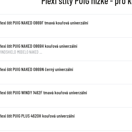
Plexi štíty PUIG nízké - pro
Plexi štít PUIG NAKED 0869F tmavá kouřová univerzální
Plexi štít PUIG NAKED 0869H kouřová univerzální
WINDSHIELD MODELO NAKED …
Plexi štít PUIG NAKED 0869N černý univerzální
Plexi štít PUIG WINDY 1482F tmavá kouřová univerzální
lexi štít PUIG PLUS 4620H kouřová univerzální