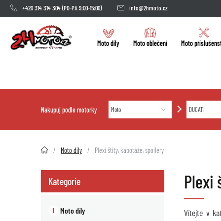
+420 314 314 304
(PO-PA 9:00-15:00)
info@2hmoto.cz
Moto díly
Moto oblečení
Moto příslušens
Nakupuj podle motorky
2HMOTO.cz
Moto díly
Plexi štíty, kapotáže, spoilery
Plexi
Kategorie
Moto díly
Vítejte v k