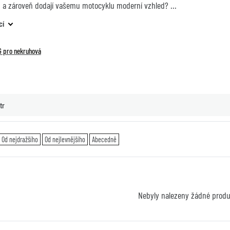
a zároveň dodají vašemu motocyklu moderní vzhled?
cí
IG pro nekruhová
tr
Od nejdražšího
Od nejlevnějšího
Abecedně
Nebyly nalezeny žádné prod