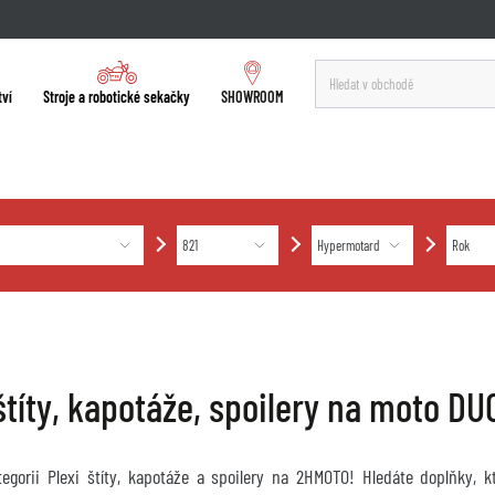
tví
Stroje a robotické sekačky
SHOWROOM
 štíty, kapotáže, spoilery na moto 
ategorii Plexi štíty, kapotáže a spoilery na 2HMOTO! Hledáte doplňky, 