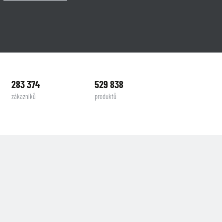
283 374
529 838
zákazníků
produktů