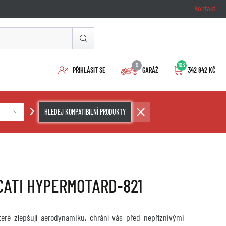
Kontakt
0
103
PŘIHLÁSIT SE
GARÁŽ
342 842 KČ
HLEDEJ KOMPATIBILNÍ PRODUKTY
DUCATI HYPERMOTARD-821
které zlepšují aerodynamiku, chrání vás před nepříznivými