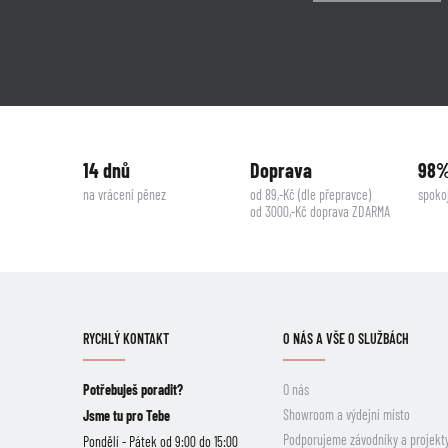
14 dnů
Doprava
98
na vrácení pěnez
od 89,-Kč (dle přepravce)
spoko
od 3000,-Kč doprava ZDARMA
RYCHLÝ KONTAKT
O NÁS A VŠE O SLUŽBÁCH
Potřebuješ poradit?
O nás
Showroom a výdejní místo
Jsme tu pro Tebe
Podporujeme závodníky a projekt
Pondělí - Pátek od 9:00 do 15:00