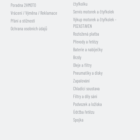
čtyřkolku
Poradna 2HMOTO
Servis motorek a čtyřkolek
Vrácení / Výměna / Reklamace
Výkup motorek a čtyřkolek -
Přání a stížnosti
POZASTAVEN
Ochrana osobních údajů
Rozložená platba
Převody a řetězy
Baterie a nabíječky
Brzdy
Oleje a filtry
Pneumatiky a disky
Zapalování
Chladicí soustava
Filtry a díly sání
Podvozek a ložiska
Údržba řetězu
Spojka