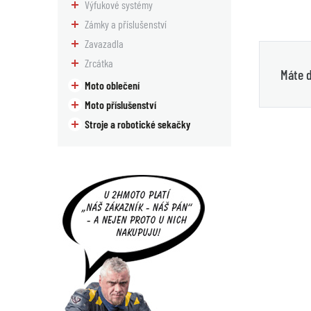
Výfukové systémy
Zámky a příslušenství
Zavazadla
Zrcátka
Máte d
Moto oblečení
Moto příslušenství
Stroje a robotické sekačky