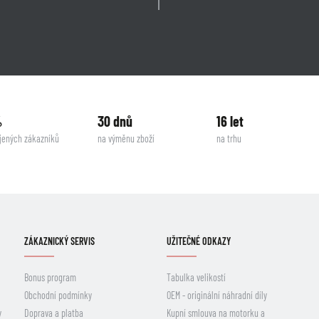
%
30 dnů
16 let
jených zákazníků
na výměnu zboží
na trhu
ZÁKAZNICKÝ SERVIS
UŽITEČNÉ ODKAZY
Bonus program
Tabulka velikostí
Obchodní podmínky
OEM - originální náhradní díly
y
Doprava a platba
Kupní smlouva na motorku a