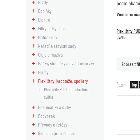
Brzdy
podmínkami 
Doplňky
Více informa
Elektro
Filtry a díly sání
Plexi štíty PU
Motor - díly
světla
Nářadí a servisní sady
Oleje a maziva
Páčky, stupačky a ovládací prvky
Zobrazit fil
Plasty
Plexi štíty, kapotáže, spoilery
Řazení
Top
Plexi štíty PUIG pro nekruhová
světla
Pneumatiky a disky
Podvozek
Převody a řetězy
Řídítka a příslušenství