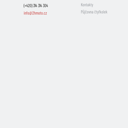
Kontakty
(+420) 314 314 304
Půjčovna čtyřkolek
info@2hmoto.cz