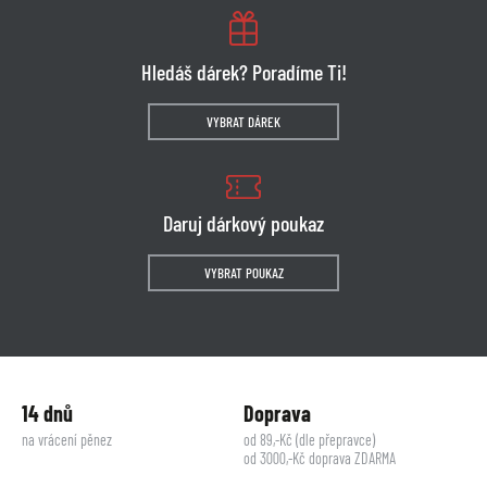
Hledáš dárek? Poradíme Ti!
VYBRAT DÁREK
Daruj dárkový poukaz
VYBRAT POUKAZ
14 dnů
Doprava
na vrácení pěnez
od 89,-Kč (dle přepravce)
od 3000,-Kč doprava ZDARMA