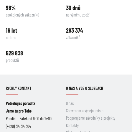
98%
30 dnů
spokojených zákazníků
na výměnu zboží
16 let
283 374
na trhu
zákazníků
529 838
produktů
RYCHLÝ KONTAKT
O NÁS A VŠE O SLUŽBÁCH
Potřebuješ poradit?
O nás
Showroom a výdejní místo
Jsme tu pro Tebe
Podporujeme závodníky a projekty
Pondělí - Pátek od 9:00 do 15:00
Kontakty
(+420) 314 314 304