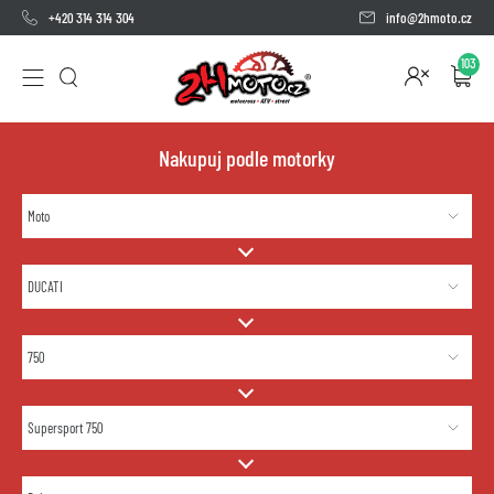
+420 314 314 304
info@2hmoto.cz
103
Nakupuj podle motorky