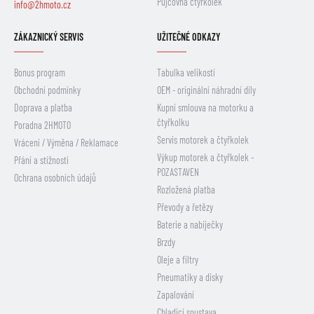
Půjčovna čtyřkolek
info@2hmoto.cz
ZÁKAZNICKÝ SERVIS
UŽITEČNÉ ODKAZY
Bonus program
Tabulka velikostí
Obchodní podmínky
OEM - originální náhradní díly
Doprava a platba
Kupní smlouva na motorku a
čtyřkolku
Poradna 2HMOTO
Servis motorek a čtyřkolek
Vrácení / Výměna / Reklamace
Výkup motorek a čtyřkolek -
Přání a stížnosti
POZASTAVEN
Ochrana osobních údajů
Rozložená platba
Převody a řetězy
Baterie a nabíječky
Brzdy
Oleje a filtry
Pneumatiky a disky
Zapalování
Chladicí soustava