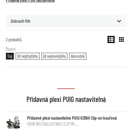
Přídavná plexi PUIG nastavitelná
Zobrazit filtr
2
produktů
Řazení
Top
Od nejdražšího
Od nejlevnějšího
Abecedně
Přídavná plexi PUIG nastavitelná
Přídavné plexi nastavitelné PUIG 6319H Clip-on kouřová
VISOR MULTIADJUSTABLE CLIP-ON …