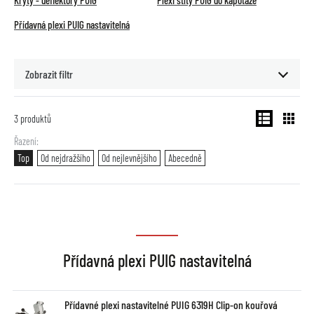
Kryty - deflektory PUIG
Plexi štíty PUIG do kapotáže
Přídavná plexi PUIG nastavitelná
Zobrazit filtr
3
produktů
Řazení
Top
Od nejdražšího
Od nejlevnějšího
Abecedně
Přídavná plexi PUIG nastavitelná
Přídavné plexi nastavitelné PUIG 6319H Clip-on kouřová