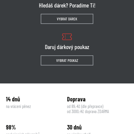
Hledáš dárek? Poradíme Ti!
VYBRAT DÁREK
Daruj dárkový poukaz
VYBRAT POUKAZ
14 dnů
Doprava
na vrácení pěnez
od 89,-Kč (dle přepravce)
od 3000,-Kč doprava ZDARMA
98%
30 dnů