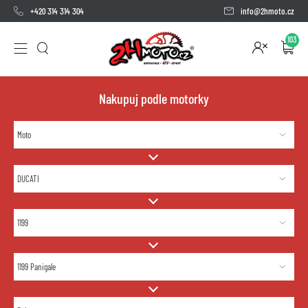
+420 314 314 304
info@2hmoto.cz
103
Nakupuj podle motorky