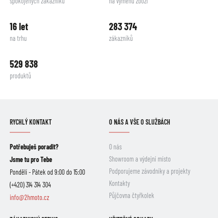
spokojených zákazníků
na výměnu zboží
16 let
283 374
na trhu
zákazníků
529 838
produktů
RYCHLÝ KONTAKT
O NÁS A VŠE O SLUŽBÁCH
Potřebuješ poradit?
O nás
Showroom a výdejní místo
Jsme tu pro Tebe
Podporujeme závodníky a projekty
Pondělí - Pátek od 9:00 do 15:00
Kontakty
(+420) 314 314 304
Půjčovna čtyřkolek
info@2hmoto.cz