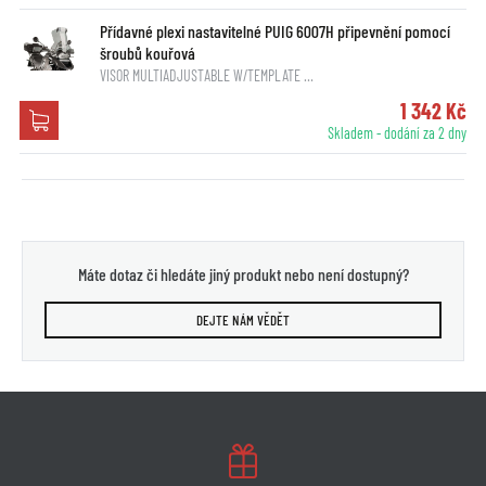
Přídavné plexi nastavitelné PUIG 6007H připevnění pomocí
šroubů kouřová
VISOR MULTIADJUSTABLE W/TEMPLATE …
1 342 Kč
Skladem - dodání za 2 dny
Máte dotaz či hledáte jiný produkt nebo není dostupný?
DEJTE NÁM VĚDĚT