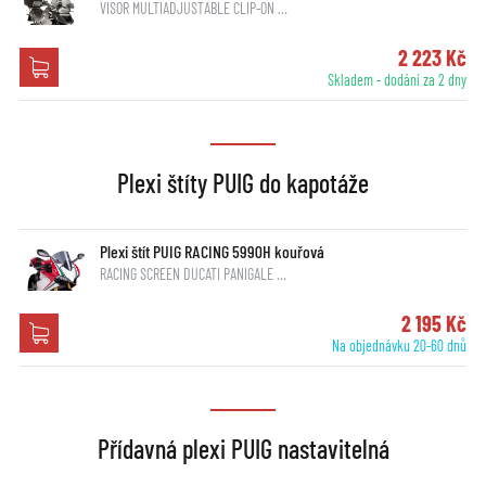
VISOR MULTIADJUSTABLE CLIP-ON …
2 223 Kč
Skladem - dodání za 2 dny
Plexi štíty PUIG do kapotáže
Plexi štít PUIG RACING 5990H kouřová
RACING SCREEN DUCATI PANIGALE …
2 195 Kč
Na objednávku 20-60 dnů
Přídavná plexi PUIG nastavitelná