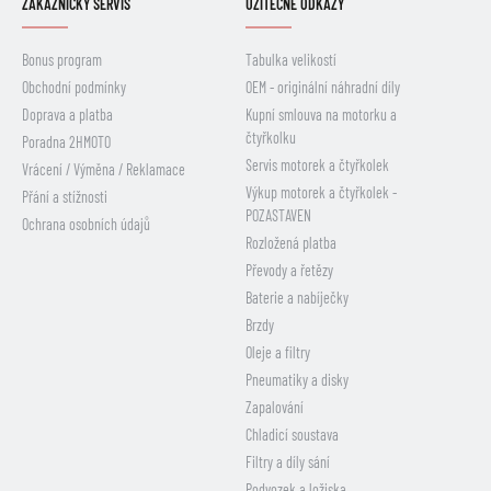
ZÁKAZNICKÝ SERVIS
UŽITEČNÉ ODKAZY
Bonus program
Tabulka velikostí
Obchodní podmínky
OEM - originální náhradní díly
Doprava a platba
Kupní smlouva na motorku a
čtyřkolku
Poradna 2HMOTO
Servis motorek a čtyřkolek
Vrácení / Výměna / Reklamace
Výkup motorek a čtyřkolek -
Přání a stížnosti
POZASTAVEN
Ochrana osobních údajů
Rozložená platba
Převody a řetězy
Baterie a nabíječky
Brzdy
Oleje a filtry
Pneumatiky a disky
Zapalování
Chladicí soustava
Filtry a díly sání
Podvozek a ložiska