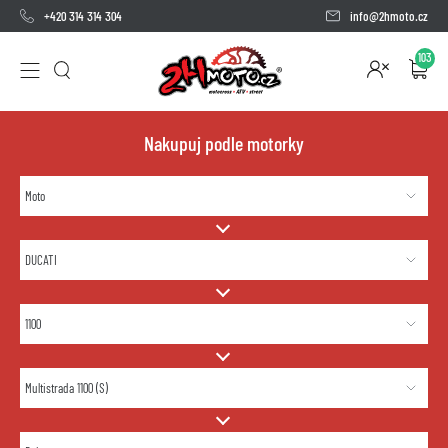
+420 314 314 304
info@2hmoto.cz
103
Nakupuj podle motorky