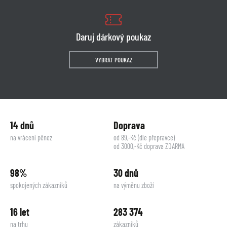
Daruj dárkový poukaz
VYBRAT POUKAZ
14 dnů
Doprava
na vrácení pěnez
od 89,-Kč (dle přepravce)
od 3000,-Kč doprava ZDARMA
98%
30 dnů
spokojených zákazníků
na výměnu zboží
16 let
283 374
na trhu
zákazníků