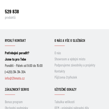
529 838
produktů
RYCHLÝ KONTAKT
O NÁS A VŠE O SLUŽBÁCH
Potřebuješ poradit?
O nás
Showroom a výdejní místo
Jsme tu pro Tebe
Podporujeme závodníky a projekty
Pondělí - Pátek od 9:00 do 15:00
Kontakty
(+420) 314 314 304
Půjčovna čtyřkolek
info@2hmoto.cz
ZÁKAZNICKÝ SERVIS
UŽITEČNÉ ODKAZY
Bonus program
Tabulka velikostí
Obchodní podmínky
OEM - originální náhradní díly