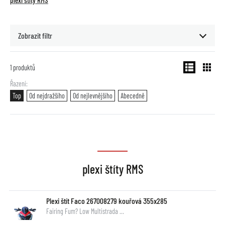
plexi štíty RMS
Zobrazit filtr
1
produktů
Řazení
Top
Od nejdražšího
Od nejlevnějšího
Abecedně
plexi štíty RMS
Plexi štít Faco 267008279 kouřová 355x285
Fairing Fum? Low Multistrada …