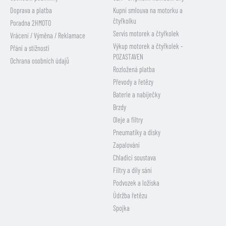
Doprava a platba
Kupní smlouva na motorku a
čtyřkolku
Poradna 2HMOTO
Servis motorek a čtyřkolek
Vrácení / Výměna / Reklamace
Výkup motorek a čtyřkolek -
Přání a stížnosti
POZASTAVEN
Ochrana osobních údajů
Rozložená platba
Převody a řetězy
Baterie a nabíječky
Brzdy
Oleje a filtry
Pneumatiky a disky
Zapalování
Chladicí soustava
Filtry a díly sání
Podvozek a ložiska
Údržba řetězu
Spojka