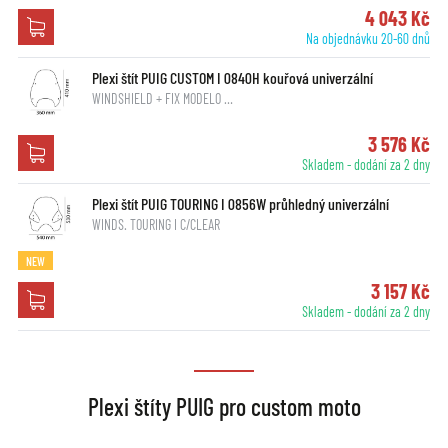
4 043 Kč
Na objednávku 20-60 dnů
Plexi štít PUIG CUSTOM I 0840H kouřová univerzální
WINDSHIELD + FIX MODELO …
3 576 Kč
Skladem - dodání za 2 dny
Plexi štít PUIG TOURING I 0856W průhledný univerzální
WINDS. TOURING I C/CLEAR
NEW
3 157 Kč
Skladem - dodání za 2 dny
Plexi štíty PUIG pro custom moto