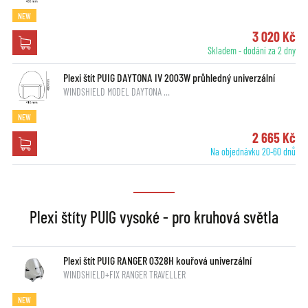
NEW
3 020 Kč
Skladem - dodání za 2 dny
Plexi štít PUIG DAYTONA IV 2003W průhledný univerzální
WINDSHIELD MODEL DAYTONA …
NEW
2 665 Kč
Na objednávku 20-60 dnů
Plexi štíty PUIG vysoké - pro kruhová světla
Plexi štít PUIG RANGER 0328H kouřová univerzální
WINDSHIELD+FIX RANGER TRAVELLER
NEW