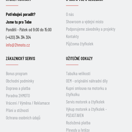
Potřebuješ poradit?
O nás
Showroom a výdejní místo
Jsme tu pro Tebe
Podporujeme závodníky a projekty
Pondělí - Pátek od 9:00 do 15:00
Kontakty
(+420) 314 314 304
Půjčovna čtyřkolek
info@2hmoto.cz
ZÁKAZNICKÝ SERVIS
UŽITEČNÉ ODKAZY
Bonus program
Tabulka velikostí
Obchodní podmínky
OEM - originální náhradní díly
Doprava a platba
Kupní smlouva na motorku a
čtyřkolku
Poradna 2HMOTO
Servis motorek a čtyřkolek
Vrácení / Výměna / Reklamace
Výkup motorek a čtyřkolek -
Přání a stížnosti
POZASTAVEN
Ochrana osobních údajů
Rozložená platba
Převody a řetězy