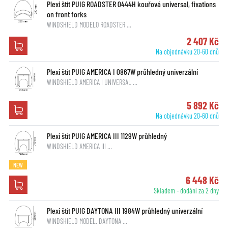
Plexi štít PUIG ROADSTER 0444H kouřová universal, fixations
on front forks
WINDSHIELD MODELO ROADSTER …
2 407 Kč
Na objednávku 20-60 dnů
Plexi štít PUIG AMERICA I 0867W průhledný univerzální
WINDSHIELD AMERICA I UNIVERSAL …
5 892 Kč
Na objednávku 20-60 dnů
Plexi štít PUIG AMERICA III 1129W průhledný
WINDSHIELD AMERICA III …
NEW
6 448 Kč
Skladem - dodání za 2 dny
Plexi štít PUIG DAYTONA III 1984W průhledný univerzální
WINDSHIELD MODEL. DAYTONA …