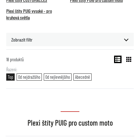
Plexi štíty CUSTOMACCES
Plexi štíty PUIG pro custom moto
Plexi štíty PUIG vysoké - pro
kruhová světla
Zobrazit filtr
18
produktů
Řazení
Top
Od nejdražšího
Od nejlevnějšího
Abecedně
Plexi štíty PUIG pro custom moto