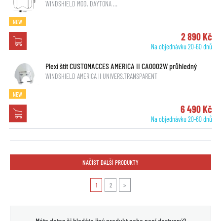
WINDSHIELD MOD. DAYTONA …
NEW
2 890 Kč
Na objednávku 20-60 dnů
Plexi štít CUSTOMACCES AMERICA II CA0002W průhledný
WINDSHIELD AMERICA II UNIVERS.TRANSPARENT
NEW
6 490 Kč
Na objednávku 20-60 dnů
NAČÍST DALŠÍ PRODUKTY
1
2
>
Máte dotaz či hledáte jiný produkt nebo není dostupný?