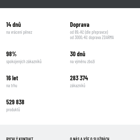
14 dnů
Doprava
na vrácení pěnez
od 89,-Kč (dle přepravce)
od 3000,-Kč doprava ZDARMA
98%
30 dnů
spokojených zákazníků
na výměnu zboží
16 let
283 374
na trhu
zákazníků
529 838
produktů
RYCHLÝ KONTAKT
O NÁS A VŠE O SLUŽBÁCH