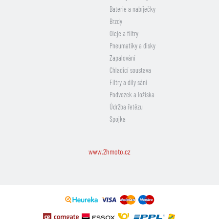
Baterie a nabíječky
Brzdy
Oleje a filtry
Pneumatiky a disky
Zapalování
Chladicí soustava
Filtry a díly sání
Podvozek a ložiska
Údržba řetězu
Spojka
www.2hmoto.cz