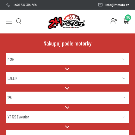
+420 314 314 304
info@2hmoto.cz
106
Nakupuj podle motorky