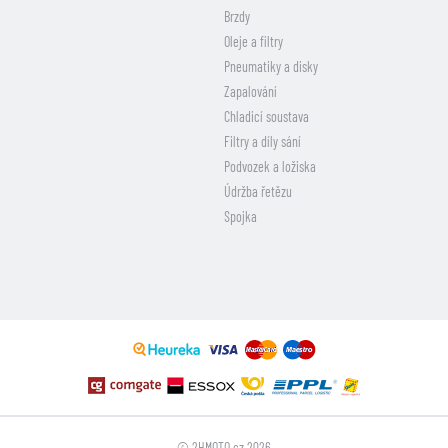
Brzdy
Oleje a filtry
Pneumatiky a disky
Zapalování
Chladicí soustava
Filtry a díly sání
Podvozek a ložiska
Údržba řetězu
Spojka
© 2HMOTO.cz 2026