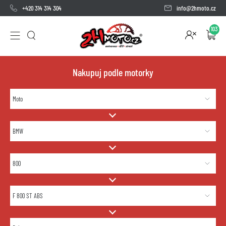
+420 314 314 304
info@2hmoto.cz
103
Nakupuj podle motorky