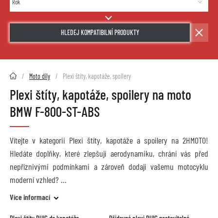
HLEDEJ KOMPATIBILNÍ PRODUKTY
2HMOTO.cz
Moto díly
Plexi štíty, kapotáže, spoilery
Plexi štíty, kapotáže, spoilery na moto
BMW F-800-ST-ABS
Vítejte v kategorii Plexi štíty, kapotáže a spoilery na 2HMOTO!
Hledáte doplňky, které zlepšují aerodynamiku, chrání vás před
nepříznivými podmínkami a zároveň dodají vašemu motocyklu
moderní vzhled?
Více informací