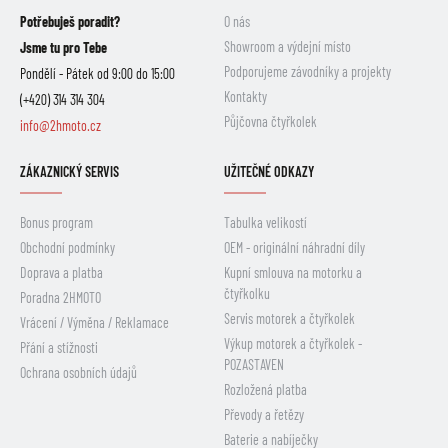
Potřebuješ poradit?
O nás
Showroom a výdejní místo
Jsme tu pro Tebe
Podporujeme závodníky a projekty
Pondělí - Pátek od 9:00 do 15:00
Kontakty
(+420) 314 314 304
Půjčovna čtyřkolek
info@2hmoto.cz
ZÁKAZNICKÝ SERVIS
UŽITEČNÉ ODKAZY
Bonus program
Tabulka velikostí
Obchodní podmínky
OEM - originální náhradní díly
Doprava a platba
Kupní smlouva na motorku a
čtyřkolku
Poradna 2HMOTO
Servis motorek a čtyřkolek
Vrácení / Výměna / Reklamace
Výkup motorek a čtyřkolek -
Přání a stížnosti
POZASTAVEN
Ochrana osobních údajů
Rozložená platba
Převody a řetězy
Baterie a nabíječky