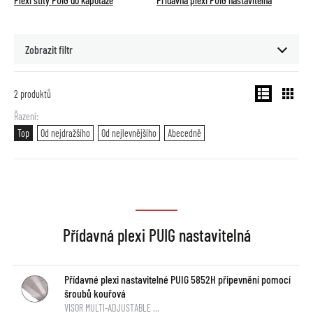
Plexi štíty PUIG do kapotáže
Přídavná plexi PUIG nastavitelná
Zobrazit filtr
2
produktů
Řazení
Top
Od nejdražšího
Od nejlevnějšího
Abecedně
Přídavná plexi PUIG nastavitelná
Přídavné plexi nastavitelné PUIG 5852H připevnění pomocí
šroubů kouřová
VISOR MULTI-ADJUSTABLE …