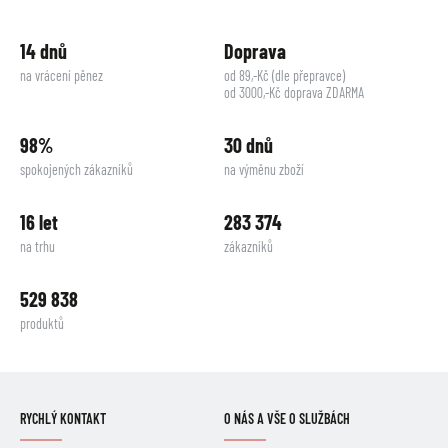
14 dnů
Doprava
na vrácení pěnez
od 89,-Kč (dle přepravce)
od 3000,-Kč doprava ZDARMA
98%
30 dnů
spokojených zákazníků
na výměnu zboží
16 let
283 374
na trhu
zákazníků
529 838
produktů
RYCHLÝ KONTAKT
O NÁS A VŠE O SLUŽBÁCH