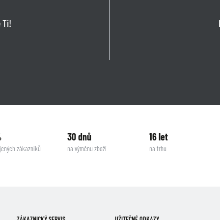
 Ti!
%
30 dnů
16 let
jených zákazníků
na výměnu zboží
na trhu
ZÁKAZNICKÝ SERVIS
UŽITEČNÉ ODKAZY