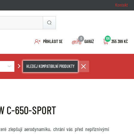
Kontakt
0
106
PŘIHLÁSIT SE
GARÁŽ
355 399 KČ
HLEDEJ KOMPATIBILNÍ PRODUKTY
BMW C-650-SPORT
které zlepšují aerodynamiku, chrání vás před nepříznivými