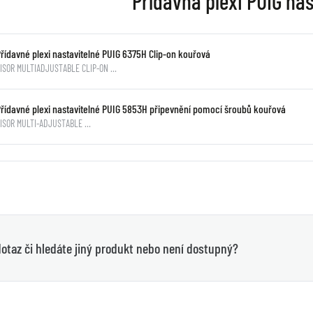
Přídavná plexi PUIG nas
Přídavné plexi nastavitelné PUIG 6375H Clip-on kouřová
ISOR MULTIADJUSTABLE CLIP-ON …
Přídavné plexi nastavitelné PUIG 5853H připevnění pomocí šroubů kouřová
VISOR MULTI-ADJUSTABLE …
otaz či hledáte jiný produkt nebo není dostupný?