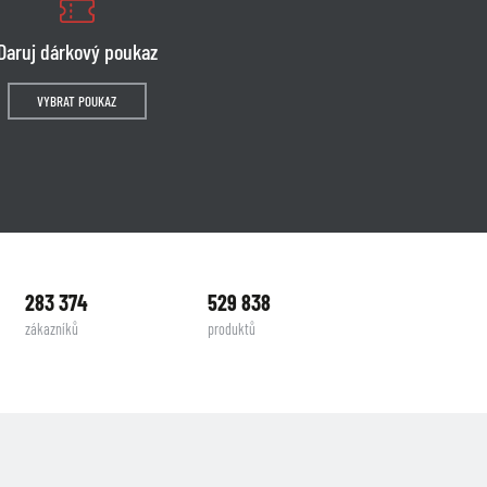
Daruj dárkový poukaz
VYBRAT POUKAZ
283 374
529 838
zákazníků
produktů