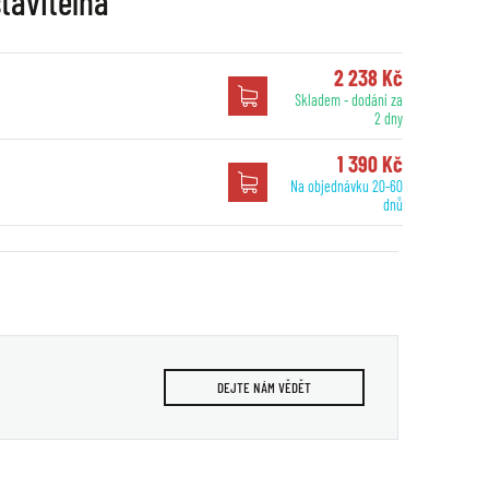
tavitelná
2 238 Kč
Skladem - dodání za
2 dny
1 390 Kč
Na objednávku 20-60
dnů
DEJTE NÁM VĚDĚT