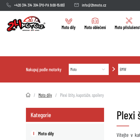
+420 314 314 304
(PO-PA 9:00-15:00)
info@2hmoto.cz
Moto díly
Moto oblečení
Moto příslušens
Nakupuj podle motorky
2HMOTO.cz
Moto díly
Plexi štíty, kapotáže, spoilery
Plexi
Kategorie
Moto díly
Vítejte v k