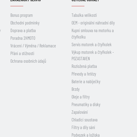
Bonus program
Tabulka velikostí
Obchodní podmínky
OEM - originální náhradní díly
y
Doprava a platba
Kupní smlouva na motorku a
čtyřkolku
Poradna 2HMOTO
Servis motorek a čtyřkolek
Vrácení / Výměna / Reklamace
Výkup motorek a čtyřkolek -
Přání a stížnosti
POZASTAVEN
Ochrana osobních údajů
Rozložená platba
Převody a řetězy
Baterie a nabíječky
Brzdy
Oleje a filtry
Pneumatiky a disky
Zapalování
Chladicí soustava
Filtry a díly sání
Podvozek a ložiska