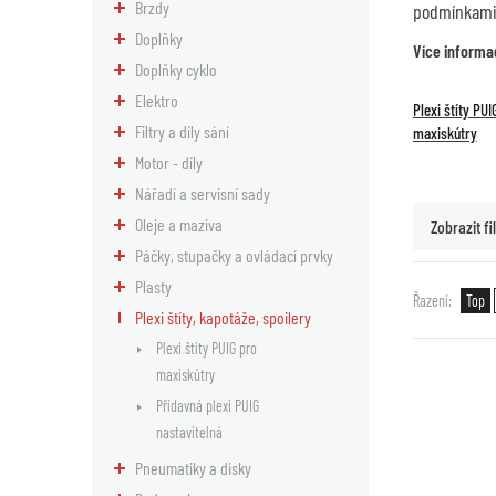
Brzdy
podmínkami 
Doplňky
Více informa
Doplňky cyklo
Elektro
Plexi štíty PUI
Filtry a díly sání
maxiskútry
Motor - díly
Nářadí a servisní sady
Oleje a maziva
Zobrazit fil
Páčky, stupačky a ovládací prvky
Plasty
Řazení
Top
Plexi štíty, kapotáže, spoilery
Plexi štíty PUIG pro
maxiskútry
Přídavná plexi PUIG
nastavitelná
Pneumatiky a disky