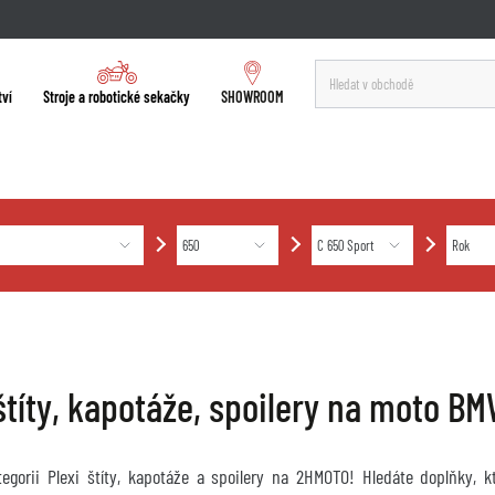
tví
Stroje a robotické sekačky
SHOWROOM
 štíty, kapotáže, spoilery na moto 
ategorii Plexi štíty, kapotáže a spoilery na 2HMOTO! Hledáte doplňky, 