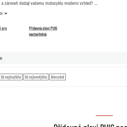
a zároveň dodají vašemu motocyklu moderní vzhled?
cí
G pro
Přídavná plexi PUIG
nastavitelná
tr
Od nejdražšího
Od nejlevnějšího
Abecedně