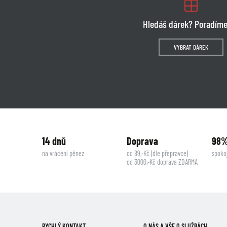
Hledáš dárek? Poradíme
VYBRAT DÁREK
14 dnů
Doprava
98
na vrácení pěnez
od 89,-Kč (dle přepravce)
spoko
od 3000,-Kč doprava ZDARMA
RYCHLÝ KONTAKT
O NÁS A VŠE O SLUŽBÁCH