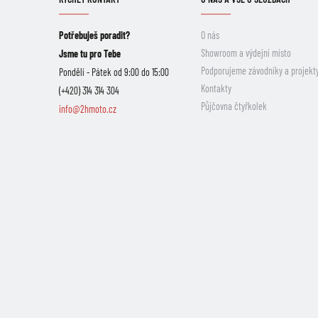
Potřebuješ poradit?
O nás
Showroom a výdejní místo
Jsme tu pro Tebe
Podporujeme závodníky a projekt
Pondělí - Pátek od 9:00 do 15:00
Kontakty
(+420) 314 314 304
Půjčovna čtyřkolek
info@2hmoto.cz