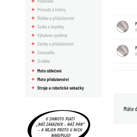
Podvozek
Převody a řetězy
Řídítka a příslušenství
Sedla a doplňky
V
Výfukové systémy
Zámky a příslušenství
Zavazadla
Zrcátka
Moto oblečení
Moto příslušenství
Stroje a robotické sekačky
Máte d