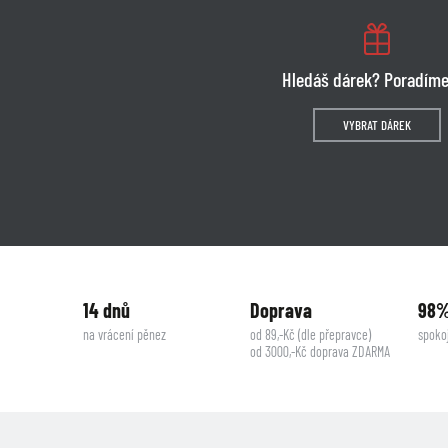
Hledáš dárek? Poradíme
VYBRAT DÁREK
14 dnů
Doprava
98
na vrácení pěnez
od 89,-Kč (dle přepravce)
spoko
od 3000,-Kč doprava ZDARMA