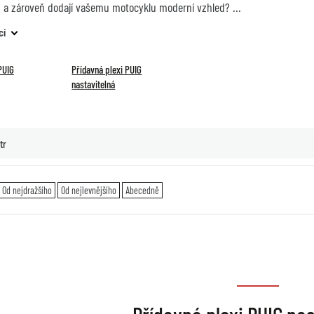
a zároveň dodají vašemu motocyklu moderní vzhled?
cí
PUIG
Přídavná plexi PUIG
nastavitelná
tr
Od nejdražšího
Od nejlevnějšího
Abecedně