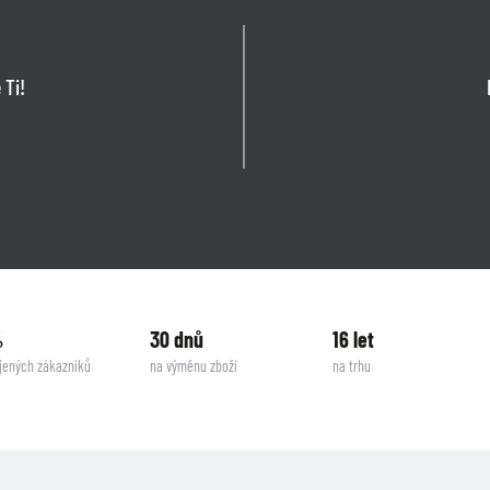
 Ti!
%
30 dnů
16 let
jených zákazníků
na výměnu zboží
na trhu