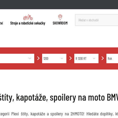
tví
Stroje a robotické sekačky
SHOWROOM
 štíty, kapotáže, spoilery na moto B
ategorii Plexi štíty, kapotáže a spoilery na 2HMOTO! Hledáte doplňky, 