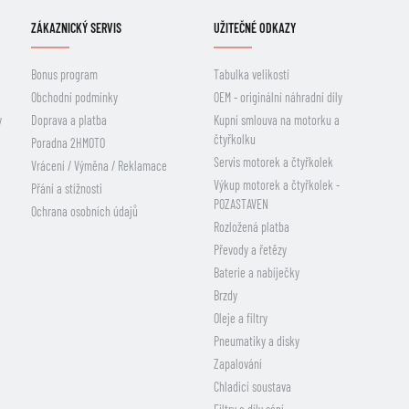
ZÁKAZNICKÝ SERVIS
UŽITEČNÉ ODKAZY
Bonus program
Tabulka velikostí
Obchodní podmínky
OEM - originální náhradní díly
y
Doprava a platba
Kupní smlouva na motorku a
čtyřkolku
Poradna 2HMOTO
Servis motorek a čtyřkolek
Vrácení / Výměna / Reklamace
Výkup motorek a čtyřkolek -
Přání a stížnosti
POZASTAVEN
Ochrana osobních údajů
Rozložená platba
Převody a řetězy
Baterie a nabíječky
Brzdy
Oleje a filtry
Pneumatiky a disky
Zapalování
Chladicí soustava