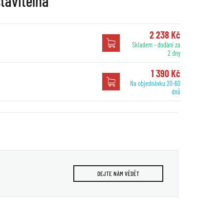
tavitelná
2 238 Kč
Skladem - dodání za
2 dny
1 390 Kč
Na objednávku 20-60
dnů
DEJTE NÁM VĚDĚT