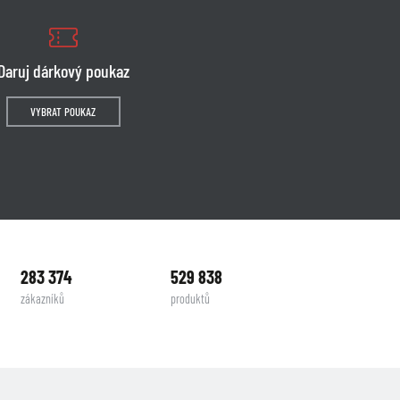
Daruj dárkový poukaz
VYBRAT POUKAZ
283 374
529 838
zákazníků
produktů