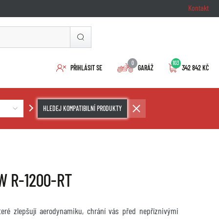
Kontakt
0
103
PŘIHLÁSIT SE
GARÁŽ
342 842 KČ
HLEDEJ KOMPATIBILNÍ PRODUKTY
MW R-1200-RT
které zlepšují aerodynamiku, chrání vás před nepříznivými