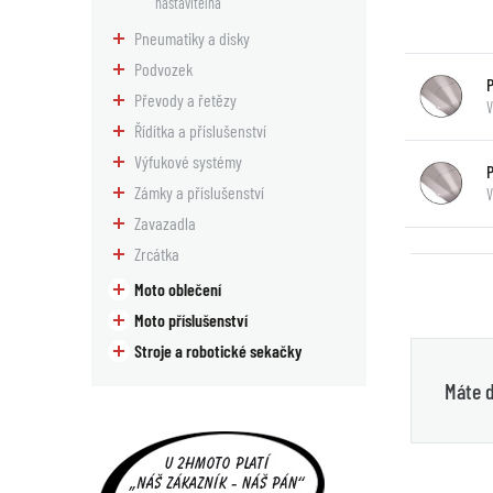
nastavitelná
Pneumatiky a disky
Podvozek
Převody a řetězy
V
Řídítka a příslušenství
Výfukové systémy
Zámky a příslušenství
Zavazadla
Zrcátka
Moto oblečení
Moto příslušenství
Stroje a robotické sekačky
Máte d