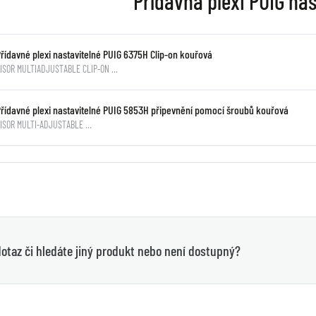
Přídavná plexi PUIG nas
Přídavné plexi nastavitelné PUIG 6375H Clip-on kouřová
ISOR MULTIADJUSTABLE CLIP-ON …
Přídavné plexi nastavitelné PUIG 5853H připevnění pomocí šroubů kouřová
VISOR MULTI-ADJUSTABLE …
otaz či hledáte jiný produkt nebo není dostupný?