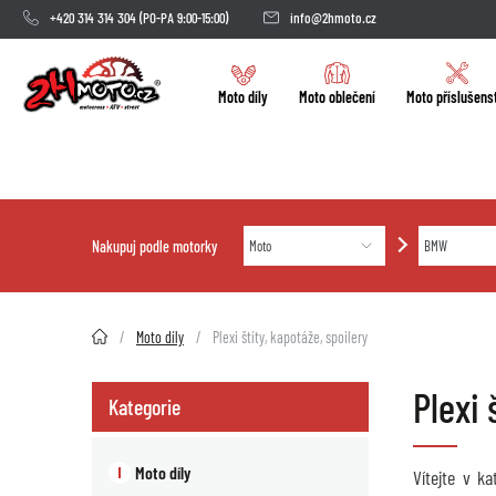
+420 314 314 304
(PO-PA 9:00-15:00)
info@2hmoto.cz
Moto díly
Moto oblečení
Moto příslušens
Nakupuj podle motorky
2HMOTO.cz
Moto díly
Plexi štíty, kapotáže, spoilery
Plexi
Kategorie
Moto díly
Vítejte v k