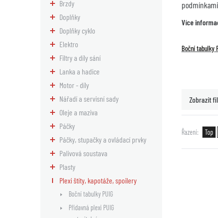
Brzdy
podmínkami 
Doplňky
Více informa
Doplňky cyklo
Elektro
Boční tabulky 
Filtry a díly sání
Lanka a hadice
Motor - díly
Nářadí a servisní sady
Zobrazit fil
Oleje a maziva
Páčky
Řazení
Top
Páčky, stupačky a ovládací prvky
Palivová soustava
Plasty
Plexi štíty, kapotáže, spoilery
Boční tabulky PUIG
Přídavná plexi PUIG