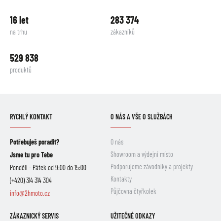
16 let
283 374
na trhu
zákazníků
529 838
produktů
RYCHLÝ KONTAKT
O NÁS A VŠE O SLUŽBÁCH
Potřebuješ poradit?
O nás
Showroom a výdejní místo
Jsme tu pro Tebe
Podporujeme závodníky a projekty
Pondělí - Pátek od 9:00 do 15:00
Kontakty
(+420) 314 314 304
Půjčovna čtyřkolek
info@2hmoto.cz
ZÁKAZNICKÝ SERVIS
UŽITEČNÉ ODKAZY