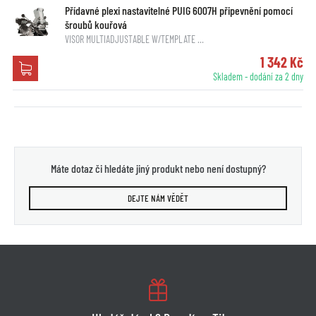
Přídavné plexi nastavitelné PUIG 6007H připevnění pomocí
šroubů kouřová
VISOR MULTIADJUSTABLE W/TEMPLATE …
1 342 Kč
Skladem - dodání za 2 dny
Máte dotaz či hledáte jiný produkt nebo není dostupný?
DEJTE NÁM VĚDĚT