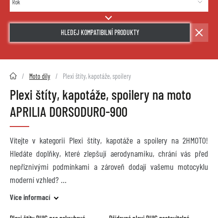
HLEDEJ KOMPATIBILNÍ PRODUKTY
2HMOTO.cz
Moto díly
Plexi štíty, kapotáže, spoilery
Plexi štíty, kapotáže, spoilery na moto
APRILIA DORSODURO-900
Vítejte v kategorii Plexi štíty, kapotáže a spoilery na 2HMOTO!
Hledáte doplňky, které zlepšují aerodynamiku, chrání vás před
nepříznivými podmínkami a zároveň dodají vašemu motocyklu
moderní vzhled?
Více informací