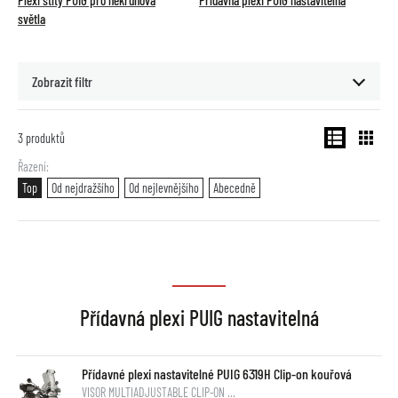
Plexi štíty PUIG pro nekruhová
Přídavná plexi PUIG nastavitelná
světla
Zobrazit filtr
3
produktů
Řazení
Top
Od nejdražšího
Od nejlevnějšího
Abecedně
Přídavná plexi PUIG nastavitelná
Přídavné plexi nastavitelné PUIG 6319H Clip-on kouřová
VISOR MULTIADJUSTABLE CLIP-ON …