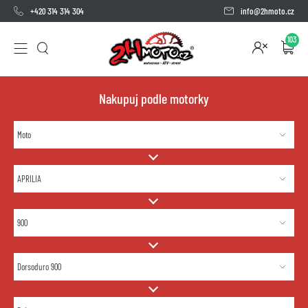
+420 314 314 304
info@2hmoto.cz
103
Nakupuj podle motorky