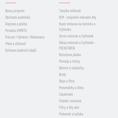
Bonus program
Tabulka velikostí
Obchodní podmínky
OEM - originální náhradní díly
Doprava a platba
Kupní smlouva na motorku a
čtyřkolku
Poradna 2HMOTO
Servis motorek a čtyřkolek
Vrácení / Výměna / Reklamace
Výkup motorek a čtyřkolek -
Přání a stížnosti
POZASTAVEN
Ochrana osobních údajů
Rozložená platba
Převody a řetězy
Baterie a nabíječky
Brzdy
Oleje a filtry
Pneumatiky a disky
Zapalování
Chladicí soustava
Filtry a díly sání
Podvozek a ložiska