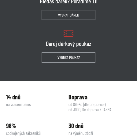
Hledáš dárek? Poradíme Ti!
VYBRAT DÁREK
Daruj dárkový poukaz
VYBRAT POUKAZ
14 dnů
Doprava
na vrácení pěnez
od 89,-Kč (dle přepravce)
od 3000,-Kč doprava ZDARMA
98%
30 dnů
spokojených zákazníků
na výměnu zboží