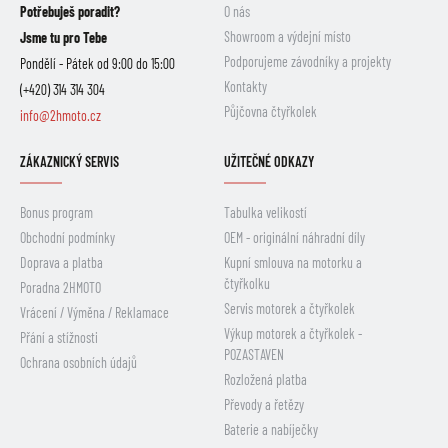
Potřebuješ poradit?
O nás
Showroom a výdejní místo
Jsme tu pro Tebe
Podporujeme závodníky a projekty
Pondělí - Pátek od 9:00 do 15:00
Kontakty
(+420) 314 314 304
Půjčovna čtyřkolek
info@2hmoto.cz
ZÁKAZNICKÝ SERVIS
UŽITEČNÉ ODKAZY
Bonus program
Tabulka velikostí
Obchodní podmínky
OEM - originální náhradní díly
Doprava a platba
Kupní smlouva na motorku a
čtyřkolku
Poradna 2HMOTO
Servis motorek a čtyřkolek
Vrácení / Výměna / Reklamace
Výkup motorek a čtyřkolek -
Přání a stížnosti
POZASTAVEN
Ochrana osobních údajů
Rozložená platba
Převody a řetězy
Baterie a nabíječky