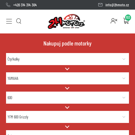
+420 314 314 304
info@2hmoto.cz
103
Nakupuj podle motorky