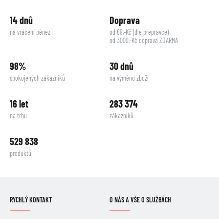
14 dnů
Doprava
na vrácení pěnez
od 89,-Kč (dle přepravce)
od 3000,-Kč doprava ZDARMA
98%
30 dnů
spokojených zákazníků
na výměnu zboží
16 let
283 374
na trhu
zákazníků
529 838
produktů
RYCHLÝ KONTAKT
O NÁS A VŠE O SLUŽBÁCH