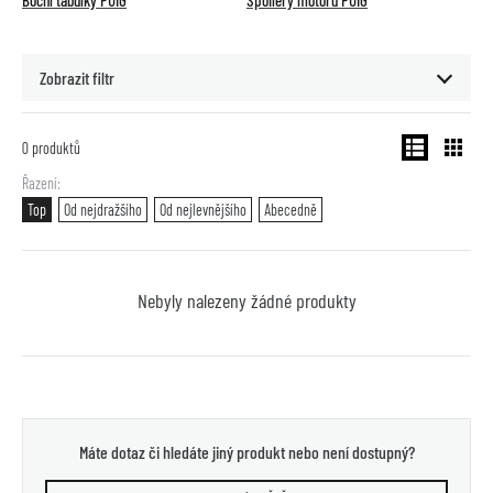
Boční tabulky PUIG
Spoilery motoru PUIG
Zobrazit filtr
0
produktů
Řazení
Top
Od nejdražšího
Od nejlevnějšího
Abecedně
Nebyly nalezeny žádné produkty
Máte dotaz či hledáte jiný produkt nebo není dostupný?