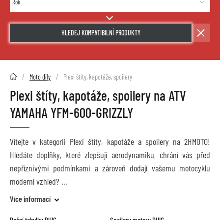
HLEDEJ KOMPATIBILNÍ PRODUKTY
2HMOTO.cz
Moto díly
Plexi štíty, kapotáže, spoilery
Plexi štíty, kapotáže, spoilery na ATV
YAMAHA YFM-600-GRIZZLY
Vítejte v kategorii Plexi štíty, kapotáže a spoilery na 2HMOTO!
Hledáte doplňky, které zlepšují aerodynamiku, chrání vás před
nepříznivými podmínkami a zároveň dodají vašemu motocyklu
moderní vzhled?
Více informací