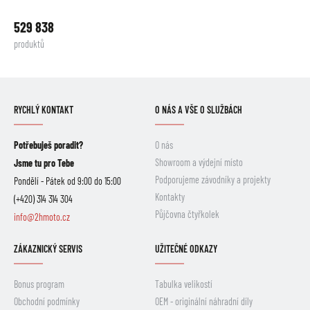
529 838
produktů
RYCHLÝ KONTAKT
O NÁS A VŠE O SLUŽBÁCH
Potřebuješ poradit?
O nás
Showroom a výdejní místo
Jsme tu pro Tebe
Podporujeme závodníky a projekty
Pondělí - Pátek od 9:00 do 15:00
Kontakty
(+420) 314 314 304
Půjčovna čtyřkolek
info@2hmoto.cz
ZÁKAZNICKÝ SERVIS
UŽITEČNÉ ODKAZY
Bonus program
Tabulka velikostí
Obchodní podmínky
OEM - originální náhradní díly