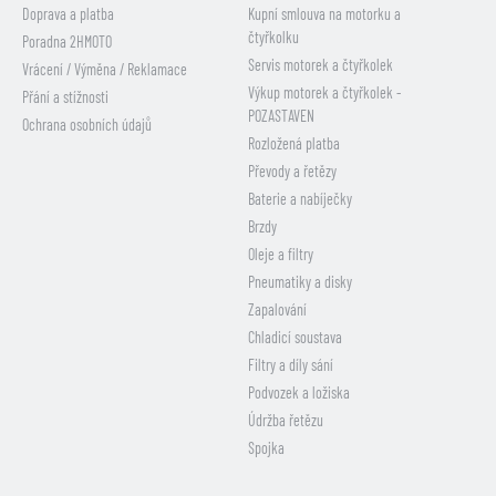
Doprava a platba
Kupní smlouva na motorku a
čtyřkolku
Poradna 2HMOTO
Servis motorek a čtyřkolek
Vrácení / Výměna / Reklamace
Výkup motorek a čtyřkolek -
Přání a stížnosti
POZASTAVEN
Ochrana osobních údajů
Rozložená platba
Převody a řetězy
Baterie a nabíječky
Brzdy
Oleje a filtry
Pneumatiky a disky
Zapalování
Chladicí soustava
Filtry a díly sání
Podvozek a ložiska
Údržba řetězu
Spojka