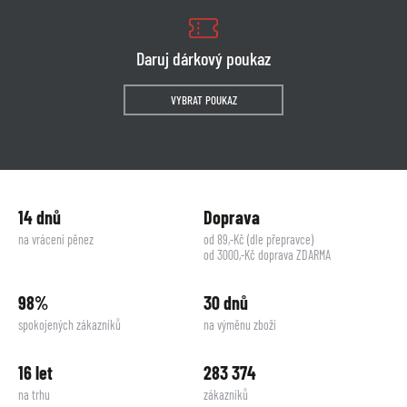
Daruj dárkový poukaz
VYBRAT POUKAZ
14 dnů
Doprava
na vrácení pěnez
od 89,-Kč (dle přepravce)
od 3000,-Kč doprava ZDARMA
98%
30 dnů
spokojených zákazníků
na výměnu zboží
16 let
283 374
na trhu
zákazníků