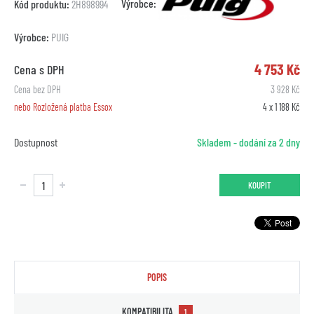
Výrobce:
Kód produktu:
2H898994
Výrobce:
PUIG
4 753 Kč
Cena s DPH
Cena bez DPH
3 928 Kč
nebo Rozložená platba Essox
4 x 1 188 Kč
Dostupnost
Skladem - dodání za 2 dny
KOUPIT
POPIS
KOMPATIBILITA
1