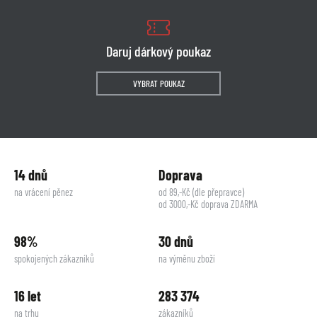
Daruj dárkový poukaz
VYBRAT POUKAZ
14 dnů
Doprava
na vrácení pěnez
od 89,-Kč (dle přepravce)
od 3000,-Kč doprava ZDARMA
98%
30 dnů
spokojených zákazníků
na výměnu zboží
16 let
283 374
na trhu
zákazníků