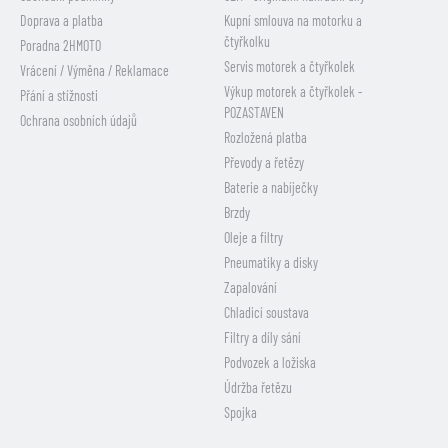
Doprava a platba
Kupní smlouva na motorku a
čtyřkolku
Poradna 2HMOTO
Servis motorek a čtyřkolek
Vrácení / Výměna / Reklamace
Výkup motorek a čtyřkolek -
Přání a stížnosti
POZASTAVEN
Ochrana osobních údajů
Rozložená platba
Převody a řetězy
Baterie a nabíječky
Brzdy
Oleje a filtry
Pneumatiky a disky
Zapalování
Chladicí soustava
Filtry a díly sání
Podvozek a ložiska
Údržba řetězu
Spojka