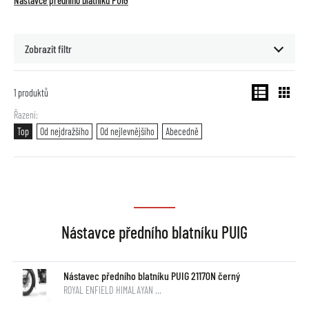
Nástavce předního blatníku PUIG
Zobrazit filtr
1
produktů
Řazení
Top
Od nejdražšího
Od nejlevnějšího
Abecedně
Nástavce předního blatníku PUIG
Nástavec předního blatníku PUIG 21170N černý
ROYAL ENFIELD HIMALAYAN …