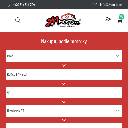
+420 314 314 304
info@2hmoto.cz
103
Nakupuj podle motorky