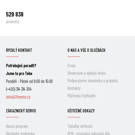
529 838
produktů
RYCHLÝ KONTAKT
O NÁS A VŠE O SLUŽBÁCH
Potřebuješ poradit?
O nás
Showroom a výdejní místo
Jsme tu pro Tebe
Podporujeme závodníky a projekty
Pondělí - Pátek od 9:00 do 15:00
Kontakty
(+420) 314 314 304
Půjčovna čtyřkolek
info@2hmoto.cz
ZÁKAZNICKÝ SERVIS
UŽITEČNÉ ODKAZY
Bonus program
Tabulka velikostí
Obchodní podmínky
OEM - originální náhradní díly