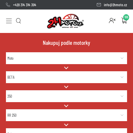
+420 314 314 304
info@2hmoto.cz
106
Nakupuj podle motorky