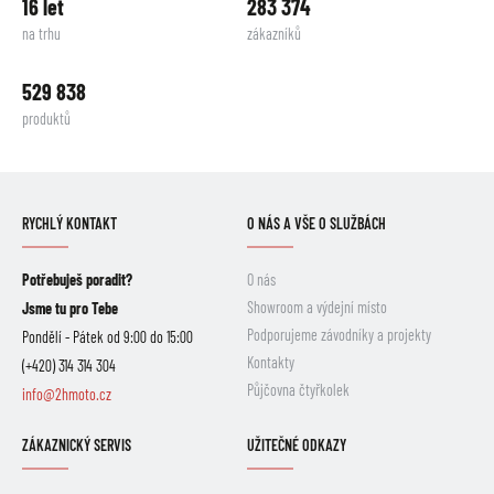
16 let
283 374
na trhu
zákazníků
529 838
produktů
RYCHLÝ KONTAKT
O NÁS A VŠE O SLUŽBÁCH
Potřebuješ poradit?
O nás
Showroom a výdejní místo
Jsme tu pro Tebe
Podporujeme závodníky a projekty
Pondělí - Pátek od 9:00 do 15:00
Kontakty
(+420) 314 314 304
Půjčovna čtyřkolek
info@2hmoto.cz
ZÁKAZNICKÝ SERVIS
UŽITEČNÉ ODKAZY