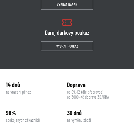
VYBRAT DÁREK
Daruj dárkový poukaz
VYBRAT POUKAZ
14 dnů
Doprava
na vrácení pěnez
od 89,-Kč (dle přepravce)
od 3000,-Kč doprava ZDARMA
98%
30 dnů
spokojených zákazníků
na výměnu zboží