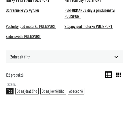
Masky se světlem POLISPORT
Náhradní díly POLISPORT
Ochranné kryty výfuku
PERFORMANCE díly a příslušenství
POLISPORT
Podložky pod motorku POLISPORT
Stojany pod motorku POLISPORT
Zadní světla POLISPORT
Zobrazit filtr
162
produktů
Řazení
Top
Od nejdražšího
Od nejlevnějšího
Abecedně