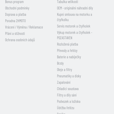
Bonus program
Tabulka velikostí
Obchodní podmínky
OEM - originální náhradní díly
Doprava a platba
Kupní smlouva na motorku a
čtyřkolku
Poradna 2HMOTO
Servis motorek a čtyřkolek
Vrácení / Výměna / Reklamace
Výkup motorek a čtyřkolek -
Přání a stížnosti
POZASTAVEN
Ochrana osobních údajů
Rozložená platba
Převody a řetězy
Baterie a nabíječky
Brzdy
Oleje a filtry
Pneumatiky a disky
Zapalování
Chladicí soustava
Filtry a díly sání
Podvozek a ložiska
Údržba řetězu