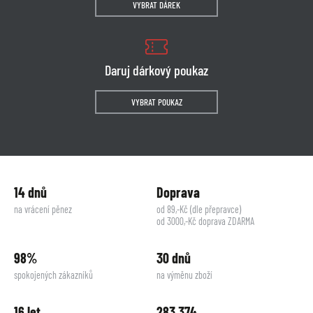
VYBRAT DÁREK
Daruj dárkový poukaz
VYBRAT POUKAZ
14 dnů
Doprava
na vrácení pěnez
od 89,-Kč (dle přepravce)
od 3000,-Kč doprava ZDARMA
98%
30 dnů
spokojených zákazníků
na výměnu zboží
16 let
283 374