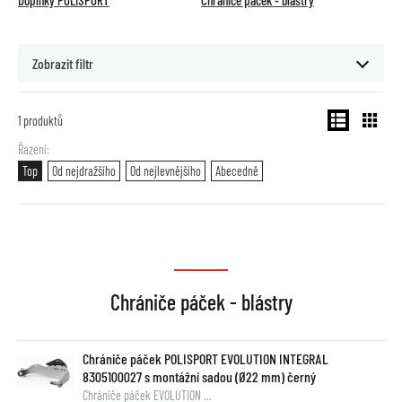
Doplňky POLISPORT
Chrániče páček - blástry
Zobrazit filtr
1
produktů
Řazení
Top
Od nejdražšího
Od nejlevnějšího
Abecedně
Chrániče páček - blástry
Chrániče páček POLISPORT EVOLUTION INTEGRAL
8305100027 s montážní sadou (Ø22 mm) černý
Chrániče páček EVOLUTION …