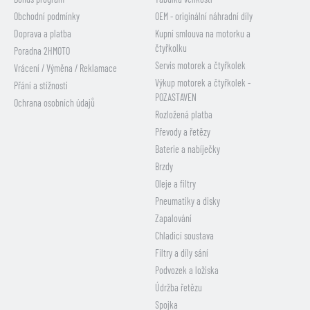
Obchodní podmínky
OEM - originální náhradní díly
Doprava a platba
Kupní smlouva na motorku a
čtyřkolku
Poradna 2HMOTO
Servis motorek a čtyřkolek
Vrácení / Výměna / Reklamace
Výkup motorek a čtyřkolek -
Přání a stížnosti
POZASTAVEN
Ochrana osobních údajů
Rozložená platba
Převody a řetězy
Baterie a nabíječky
Brzdy
Oleje a filtry
Pneumatiky a disky
Zapalování
Chladicí soustava
Filtry a díly sání
Podvozek a ložiska
Údržba řetězu
Spojka