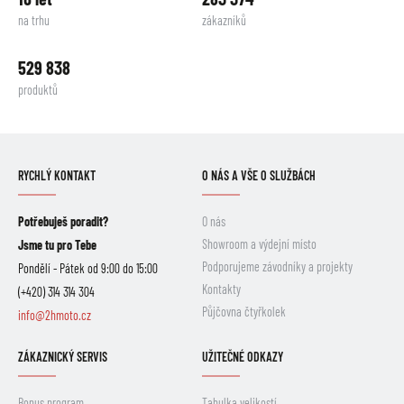
na trhu
zákazníků
529 838
produktů
RYCHLÝ KONTAKT
O NÁS A VŠE O SLUŽBÁCH
Potřebuješ poradit?
O nás
Showroom a výdejní místo
Jsme tu pro Tebe
Podporujeme závodníky a projekty
Pondělí - Pátek od 9:00 do 15:00
Kontakty
(+420) 314 314 304
Půjčovna čtyřkolek
info@2hmoto.cz
ZÁKAZNICKÝ SERVIS
UŽITEČNÉ ODKAZY
Bonus program
Tabulka velikostí