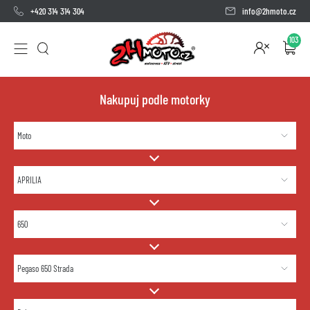
+420 314 314 304
info@2hmoto.cz
103
Nakupuj podle motorky