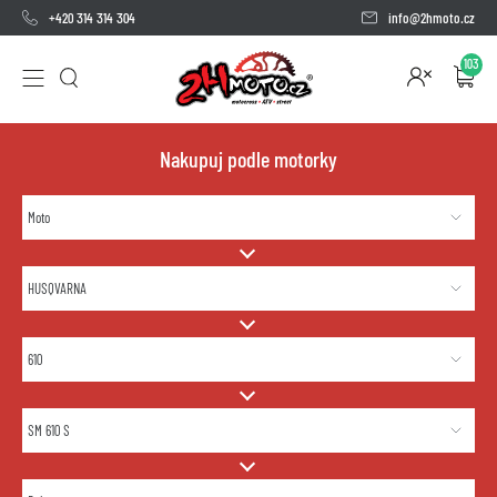
+420 314 314 304
info@2hmoto.cz
103
Nakupuj podle motorky