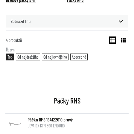
Brzdové páčky JMT
Páčky RMS
Zobrazit filtr
4
produktů
Řazení
Top
Od nejdražšího
Od nejlevnějšího
Abecedně
Páčky RMS
Páčka RMS 184122010 pravý
LEVA DX KTM 690 ENDURO