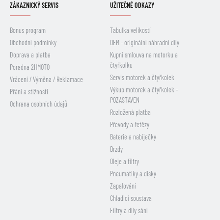
ZÁKAZNICKÝ SERVIS
UŽITEČNÉ ODKAZY
Bonus program
Tabulka velikostí
Obchodní podmínky
OEM - originální náhradní díly
Doprava a platba
Kupní smlouva na motorku a
čtyřkolku
Poradna 2HMOTO
Servis motorek a čtyřkolek
Vrácení / Výměna / Reklamace
Výkup motorek a čtyřkolek -
Přání a stížnosti
POZASTAVEN
Ochrana osobních údajů
Rozložená platba
Převody a řetězy
Baterie a nabíječky
Brzdy
Oleje a filtry
Pneumatiky a disky
Zapalování
Chladicí soustava
Filtry a díly sání