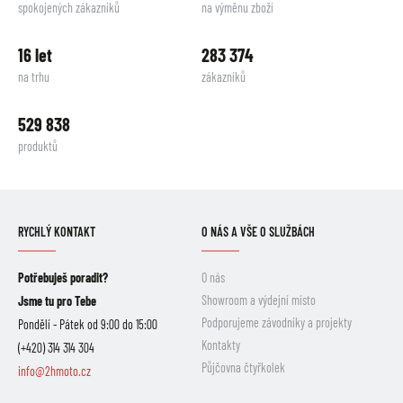
spokojených zákazníků
na výměnu zboží
16 let
283 374
na trhu
zákazníků
529 838
produktů
RYCHLÝ KONTAKT
O NÁS A VŠE O SLUŽBÁCH
Potřebuješ poradit?
O nás
Showroom a výdejní místo
Jsme tu pro Tebe
Podporujeme závodníky a projekty
Pondělí - Pátek od 9:00 do 15:00
Kontakty
(+420) 314 314 304
Půjčovna čtyřkolek
info@2hmoto.cz