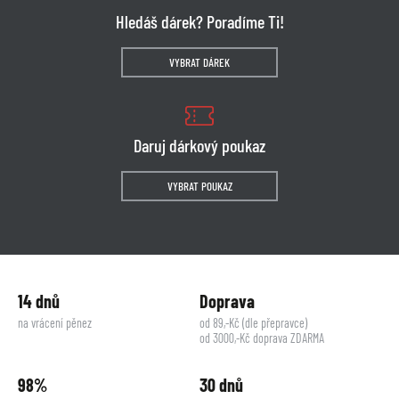
Hledáš dárek? Poradíme Ti!
VYBRAT DÁREK
Daruj dárkový poukaz
VYBRAT POUKAZ
14 dnů
Doprava
na vrácení pěnez
od 89,-Kč (dle přepravce)
od 3000,-Kč doprava ZDARMA
98%
30 dnů