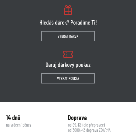
Hledáš dárek? Poradíme Ti!
VYBRAT DÁREK
Daruj dárkový poukaz
VYBRAT POUKAZ
14 dnů
Doprava
na vrácení pěnez
od 89,-Kč (dle přepravce)
od 3000,-Kč doprava ZDARMA