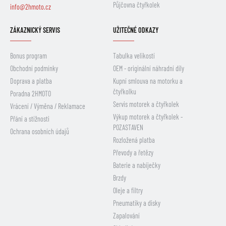
Půjčovna čtyřkolek
info@2hmoto.cz
ZÁKAZNICKÝ SERVIS
UŽITEČNÉ ODKAZY
Bonus program
Tabulka velikostí
Obchodní podmínky
OEM - originální náhradní díly
Doprava a platba
Kupní smlouva na motorku a
čtyřkolku
Poradna 2HMOTO
Servis motorek a čtyřkolek
Vrácení / Výměna / Reklamace
Výkup motorek a čtyřkolek -
Přání a stížnosti
POZASTAVEN
Ochrana osobních údajů
Rozložená platba
Převody a řetězy
Baterie a nabíječky
Brzdy
Oleje a filtry
Pneumatiky a disky
Zapalování