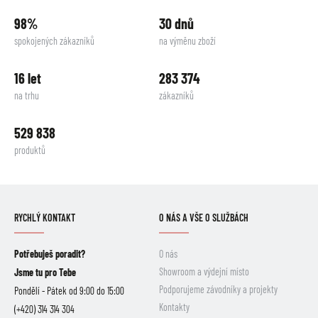
98%
30 dnů
spokojených zákazníků
na výměnu zboží
16 let
283 374
na trhu
zákazníků
529 838
produktů
RYCHLÝ KONTAKT
O NÁS A VŠE O SLUŽBÁCH
Potřebuješ poradit?
O nás
Showroom a výdejní místo
Jsme tu pro Tebe
Podporujeme závodníky a projekty
Pondělí - Pátek od 9:00 do 15:00
Kontakty
(+420) 314 314 304