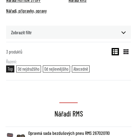
Nářadí MOTION STUFF
Nářadí RMS
Nářadí, přípravky, opravy
Zobrazit filtr
3
produktů
Řazení
Top
Od nejdražšího
Od nejlevnějšího
Abecedně
Nářadí RMS
Opravná sada bezdušových pneu RMS 267020110