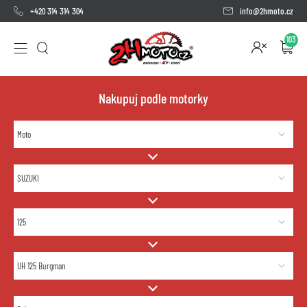
+420 314 314 304
info@2hmoto.cz
103
Nakupuj podle motorky