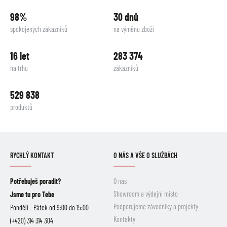
98%
30 dnů
spokojených zákazníků
na výměnu zboží
16 let
283 374
na trhu
zákazníků
529 838
produktů
RYCHLÝ KONTAKT
O NÁS A VŠE O SLUŽBÁCH
Potřebuješ poradit?
O nás
Showroom a výdejní místo
Jsme tu pro Tebe
Podporujeme závodníky a projekty
Pondělí - Pátek od 9:00 do 15:00
Kontakty
(+420) 314 314 304