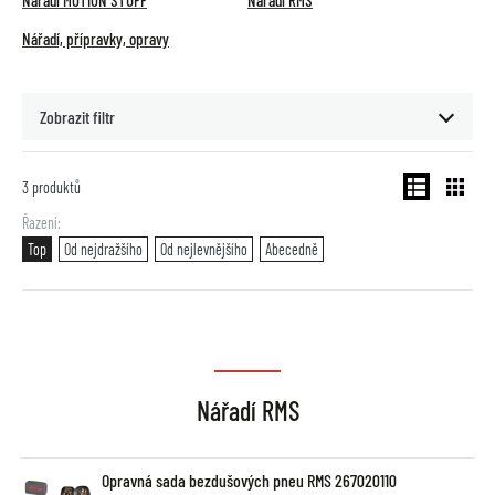
Nářadí MOTION STUFF
Nářadí RMS
Nářadí, přípravky, opravy
Zobrazit filtr
3
produktů
Řazení
Top
Od nejdražšího
Od nejlevnějšího
Abecedně
Nářadí RMS
Opravná sada bezdušových pneu RMS 267020110