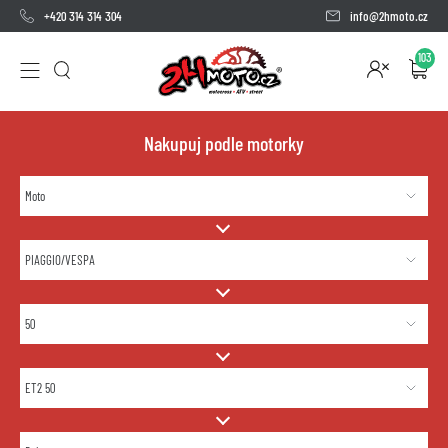
+420 314 314 304
info@2hmoto.cz
103
Nakupuj podle motorky