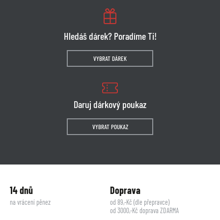
Hledáš dárek? Poradíme Ti!
VYBRAT DÁREK
Daruj dárkový poukaz
VYBRAT POUKAZ
14 dnů
Doprava
na vrácení pěnez
od 89,-Kč (dle přepravce)
od 3000,-Kč doprava ZDARMA