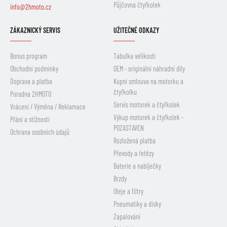
Půjčovna čtyřkolek
info@2hmoto.cz
ZÁKAZNICKÝ SERVIS
UŽITEČNÉ ODKAZY
Bonus program
Tabulka velikostí
Obchodní podmínky
OEM - originální náhradní díly
Doprava a platba
Kupní smlouva na motorku a
čtyřkolku
Poradna 2HMOTO
Servis motorek a čtyřkolek
Vrácení / Výměna / Reklamace
Výkup motorek a čtyřkolek -
Přání a stížnosti
POZASTAVEN
Ochrana osobních údajů
Rozložená platba
Převody a řetězy
Baterie a nabíječky
Brzdy
Oleje a filtry
Pneumatiky a disky
Zapalování