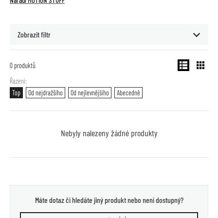
Nářadí MOTION STUFF
Zobrazit filtr
0
produktů
Řazení
Top
Od nejdražšího
Od nejlevnějšího
Abecedně
Nebyly nalezeny žádné produkty
Máte dotaz či hledáte jiný produkt nebo není dostupný?