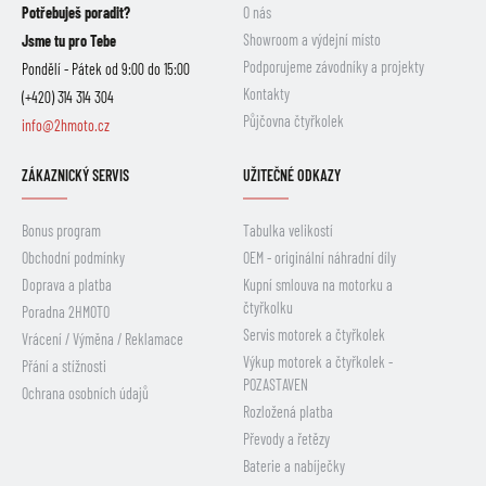
Potřebuješ poradit?
O nás
Showroom a výdejní místo
Jsme tu pro Tebe
Podporujeme závodníky a projekty
Pondělí - Pátek od 9:00 do 15:00
Kontakty
(+420) 314 314 304
Půjčovna čtyřkolek
info@2hmoto.cz
ZÁKAZNICKÝ SERVIS
UŽITEČNÉ ODKAZY
Bonus program
Tabulka velikostí
Obchodní podmínky
OEM - originální náhradní díly
Doprava a platba
Kupní smlouva na motorku a
čtyřkolku
Poradna 2HMOTO
Servis motorek a čtyřkolek
Vrácení / Výměna / Reklamace
Výkup motorek a čtyřkolek -
Přání a stížnosti
POZASTAVEN
Ochrana osobních údajů
Rozložená platba
Převody a řetězy
Baterie a nabíječky