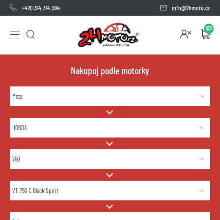
+420 314 314 304
info@2hmoto.cz
103
Nakupuj podle motorky