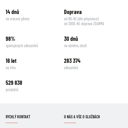
14 dnů
Doprava
na vrácení pěnez
od 89,-Kč (dle přepravce)
od 3000,-Kč doprava ZDARMA
98%
30 dnů
spokojených zákazníků
na výměnu zboží
16 let
283 374
na trhu
zákazníků
529 838
produktů
RYCHLÝ KONTAKT
O NÁS A VŠE O SLUŽBÁCH