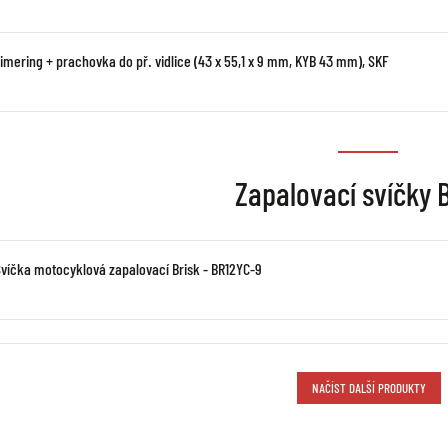
simering + prachovka do př. vidlice (43 x 55,1 x 9 mm, KYB 43 mm), SKF
Zapalovací svíčky 
Svíčka motocyklová zapalovací Brisk - BR12YC-9
NAČÍST DALŠÍ PRODUKTY