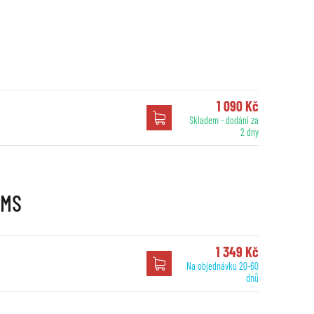
1 090 Kč
Skladem - dodání za
2 dny
RMS
1 349 Kč
Na objednávku 20-60
dnů