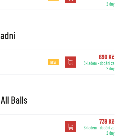
2 dny
zadní
690 Kč
NEW
Skladem - dodání za
2 dny
All Balls
739 Kč
Skladem - dodání za
2 dny