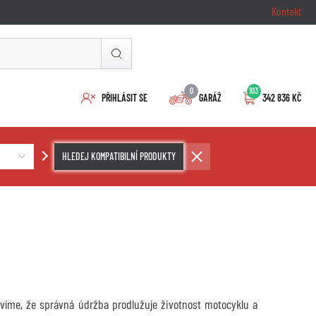
Kontakt
0
103
PŘIHLÁSIT SE
GARÁŽ
342 836 KČ
HLEDEJ KOMPATIBILNÍ PRODUKTY
ě víme, že správná údržba prodlužuje životnost motocyklu a