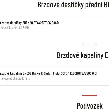
Brzdové destičky přední
Brzdové destičky BREMBO 07YA2307 CC ROAD
rzdové destičky CC ROAD
Brzdové kapaliny 
Brzdová kapalina ENEOS Brake & Clutch Fluid DOT5.1 E.BCDOT5.1/500 0,5l
lně-syntetická brzdová …
Podvozek