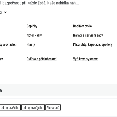
ši bezpečnost při každé jízdě. Naše nabídka náh
cí
Doplňky
Doplňky cyklo
Motor - díly
Nářadí a servisní sady
y a ovládací
Plasty
Plexi štíty, kapotáže, spoilery
ězy
Řídítka a příslušenství
Výfukové systémy
tr
Od nejdražšího
Od nejlevnějšího
Abecedně