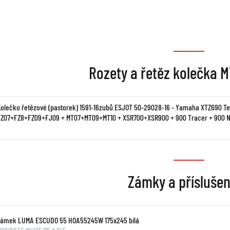
Rozety a řetěz kolečka 
Kolečko řetězové (pastorek) 1591-16zubů ESJOT 50-29028-16 - Yamaha XTZ690 T
FZ07+FZ8+FZ09+FJ09 + MT07+MT09+MT10 + XSR700+XSR900 + 900 Tracer + 900 
Zámky a příslušen
Zámek LUMA ESCUDO 55 HOA55245W 175x245 bílá