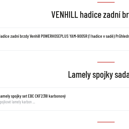
VENHILL hadice zadní br
Hadice zadní brzdy Venhill POWERHOSEPLUS YAM-9005R (1 hadice v sadě) Průhle
Lamely spojky sad
Lamely spojky set EBC CKF2318 karbonový
pojkové lamely karbon …