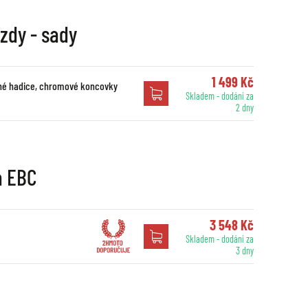
zdy - sady
1 499 Kč
dné hadice, chromové koncovky
Skladem - dodání za
2 dny
a EBC
3 548 Kč
Skladem - dodání za
3 dny