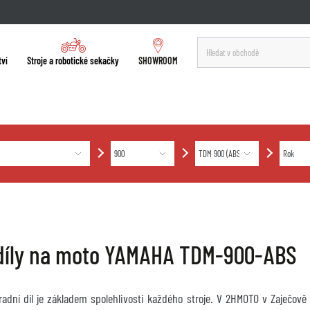
tví
Stroje a robotické sekačky
SHOWROOM
díly na moto YAMAHA TDM-900-ABS
hradní díl je základem spolehlivosti každého stroje. V 2HMOTO v Zaječov