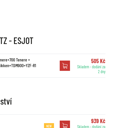
MTZ - ESJOT
enere+700 Tenere +
505 Kč
Nikken+TDM900+YZF-R1
Skladem - dodání za
2 dny
ství
939 Kč
NEW
Skladem - dodání za