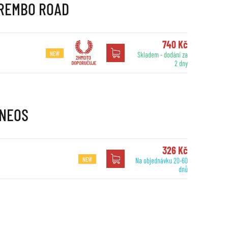
 BREMBO ROAD
740 Kč
NEW
Skladem - dodání za
2 dny
ENEOS
326 Kč
NEW
Na objednávku 20-60
dnů