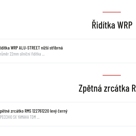
Řidítka WRP
Řídítka WRP ALU-STREET nižší stříbrná
růměr 22mm silniční řidítka …
Zpětná zrcátka 
Zpětné zrcátko RMS 122761220 levý černý
SPECCHIO SX YAMAHA TDM …