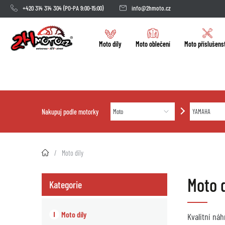
+420 314 314 304
(PO-PA 9:00-15:00)
info@2hmoto.cz
Moto díly
Moto oblečení
Moto příslušens
Nakupuj podle motorky
2HMOTO.cz
Moto díly
Moto 
Kategorie
Moto díly
Kvalitní ná