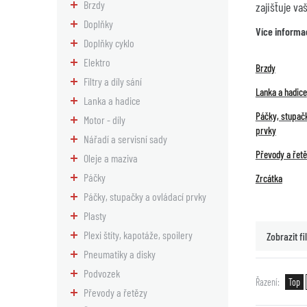
Brzdy
zajišťuje va
Doplňky
Více informa
Doplňky cyklo
Elektro
Brzdy
Filtry a díly sání
Lanka a hadice
Lanka a hadice
Páčky, stupačk
Motor - díly
prvky
Nářadí a servisní sady
Převody a řet
Oleje a maziva
Páčky
Zrcátka
Páčky, stupačky a ovládací prvky
Plasty
Plexi štíty, kapotáže, spoilery
Zobrazit fil
Pneumatiky a disky
Podvozek
Řazení
Top
Převody a řetězy