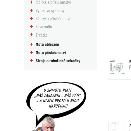
Řídítka a příslušenství
Výfukové systémy
Zámky a příslušenství
Zavazadla
Zrcátka
Moto oblečení
Moto příslušenství
Stroje a robotické sekačky