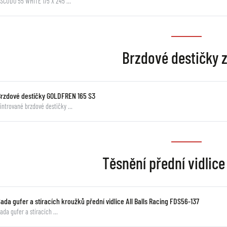
SCUDO 55 WHITE 175 X 245 …
Brzdové destičky 
Brzdové destičky GOLDFREN 165 S3
intrované brzdové destičky …
Těsnění přední vidlice 
ada gufer a stíracích kroužků přední vidlice All Balls Racing FDS56-137
ada gufer a stíracích …