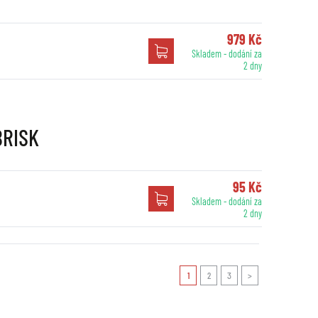
979 Kč
Skladem - dodání za
2 dny
BRISK
95 Kč
Skladem - dodání za
2 dny
1
2
3
>