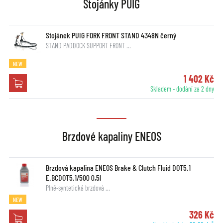
Stojánky PUIG
Stojánek PUIG FORK FRONT STAND 4348N černý
STAND PADDOCK SUPPORT FRONT …
NEW
1 402 Kč
Skladem - dodání za 2 dny
Brzdové kapaliny ENEOS
Brzdová kapalina ENEOS Brake & Clutch Fluid DOT5.1
E.BCDOT5.1/500 0,5l
Plně-syntetická brzdová …
NEW
326 Kč