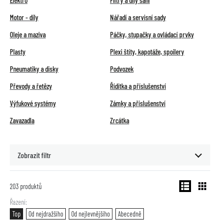
Elektro
Filtry a díly sání
Motor - díly
Nářadí a servisní sady
Oleje a maziva
Páčky, stupačky a ovládací prvky
Plasty
Plexi štíty, kapotáže, spoilery
Pneumatiky a disky
Podvozek
Převody a řetězy
Řídítka a příslušenství
Výfukové systémy
Zámky a příslušenství
Zavazadla
Zrcátka
Zobrazit filtr
203
produktů
Řazení
Top
Od nejdražšího
Od nejlevnějšího
Abecedně