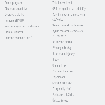
Bonus program
Tabulka velikostí
Obchodní podmínky
OEM - originální náhradní díly
Doprava a platba
Kupní smlouva na motorku a
čtyřkolku
Poradna 2HMOTO
Servis motorek a čtyřkolek
Vrácení / Výměna / Reklamace
Výkup motorek a čtyřkolek -
Přání a stížnosti
POZASTAVEN
Ochrana osobních údajů
Rozložená platba
Převody a řetězy
Baterie a nabíječky
Brzdy
Oleje a filtry
Pneumatiky a disky
Zapalování
Chladicí soustava
Filtry a díly sání
Podvozek a ložiska
Údržba řetězu