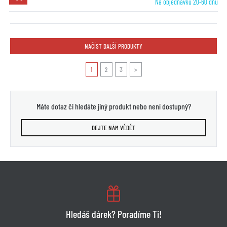
Na objednávku 20-60 dnů
NAČÍST DALŠÍ PRODUKTY
1
2
3
>
Máte dotaz či hledáte jiný produkt nebo není dostupný?
DEJTE NÁM VĚDĚT
Hledáš dárek? Poradíme Ti!