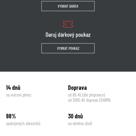
VYBRAT DÁREK
Daruj dárkový poukaz
VYBRAT POUKAZ
14 dnů
Doprava
na vrácení pěnez
od 89,-Kč (dle přepravce)
od 3000,-Kč doprava ZDARMA
98%
30 dnů
spokojených zákazníků
na výměnu zboží