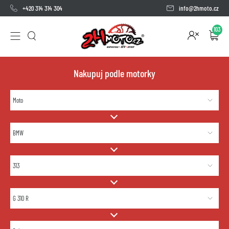
+420 314 314 304
info@2hmoto.cz
103
Nakupuj podle motorky