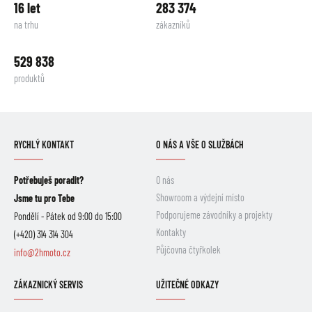
16 let
283 374
na trhu
zákazníků
529 838
produktů
RYCHLÝ KONTAKT
O NÁS A VŠE O SLUŽBÁCH
Potřebuješ poradit?
O nás
Showroom a výdejní místo
Jsme tu pro Tebe
Podporujeme závodníky a projekty
Pondělí - Pátek od 9:00 do 15:00
Kontakty
(+420) 314 314 304
Půjčovna čtyřkolek
info@2hmoto.cz
ZÁKAZNICKÝ SERVIS
UŽITEČNÉ ODKAZY