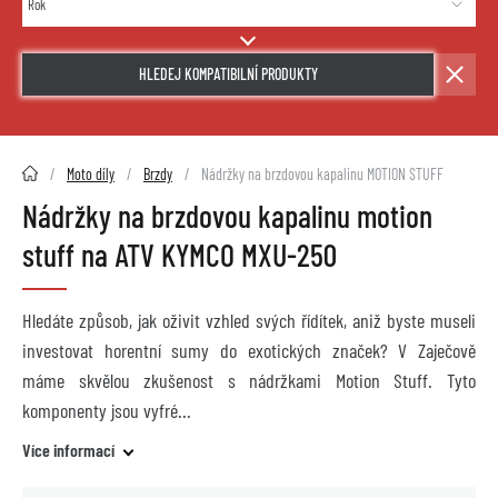
HLEDEJ KOMPATIBILNÍ PRODUKTY
2HMOTO.cz
Moto díly
Brzdy
Nádržky na brzdovou kapalinu MOTION STUFF
Nádržky na brzdovou kapalinu motion
stuff na ATV KYMCO MXU-250
Hledáte způsob, jak oživit vzhled svých řídítek, aniž byste museli
investovat horentní sumy do exotických značek? V Zaječově
máme skvělou zkušenost s nádržkami Motion Stuff. Tyto
komponenty jsou vyfré
Více informací