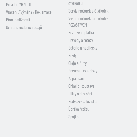
čtyřkolku
Poradna 2HMOTO
Servis motorek a čtyřkolek
Vrácení / Výměna / Reklamace
Výkup motorek a čtyřkolek -
Přání a stížnosti
POZASTAVEN
Ochrana osobních údajů
Rozložená platba
Převody a řetězy
Baterie a nabíječky
Brzdy
Oleje a filtry
Pneumatiky a disky
Zapalování
Chladicí soustava
Filtry a díly sání
Podvozek a ložiska
Údržba řetězu
Spojka