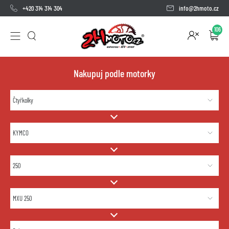
+420 314 314 304
info@2hmoto.cz
106
Nakupuj podle motorky