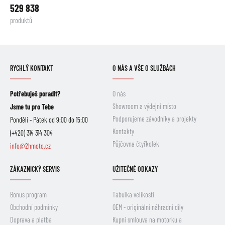
529 838
produktů
RYCHLÝ KONTAKT
O NÁS A VŠE O SLUŽBÁCH
Potřebuješ poradit?
O nás
Showroom a výdejní místo
Jsme tu pro Tebe
Podporujeme závodníky a projekty
Pondělí - Pátek od 9:00 do 15:00
Kontakty
(+420) 314 314 304
Půjčovna čtyřkolek
info@2hmoto.cz
ZÁKAZNICKÝ SERVIS
UŽITEČNÉ ODKAZY
Bonus program
Tabulka velikostí
Obchodní podmínky
OEM - originální náhradní díly
Doprava a platba
Kupní smlouva na motorku a