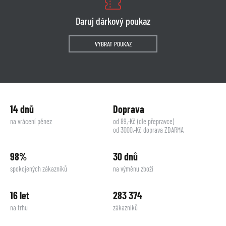
Daruj dárkový poukaz
VYBRAT POUKAZ
14 dnů
Doprava
na vrácení pěnez
od 89,-Kč (dle přepravce)
od 3000,-Kč doprava ZDARMA
98%
30 dnů
spokojených zákazníků
na výměnu zboží
16 let
283 374
na trhu
zákazníků