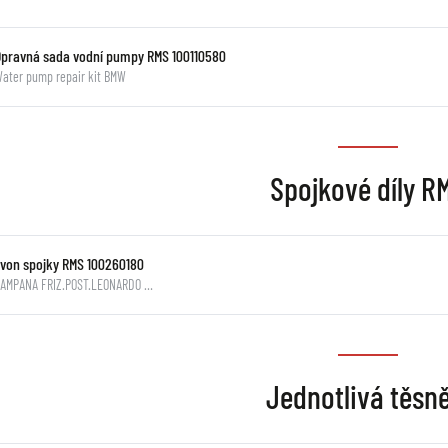
Opravná sada vodní pumpy RMS 100110580
ater pump repair kit BMW
Spojkové díly R
Zvon spojky RMS 100260180
CAMPANA FRIZ.POST.LEONARDO …
Jednotlivá těsn