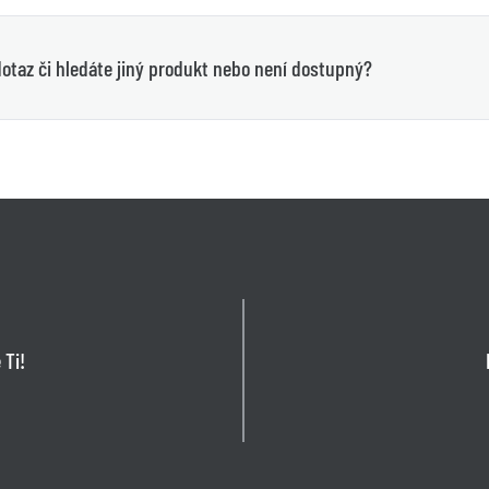
otaz či hledáte jiný produkt nebo není dostupný?
 Ti!