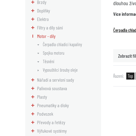
Brzdy
dlouhou živo
Doplňky
Více informa
Elektro
Filtry a díly sání
Čerpadla chlad
Motor - díly
Čerpadla chladící kapaliny
Spojka motoru
Zobrazit fil
Těsnění
Vypouštěcí šrouby oleje
Řazení
Top
Nářadí a servisní sady
Palivová soustava
Plasty
Pneumatiky a disky
Podvozek
Převody a řetězy
Výfukové systémy