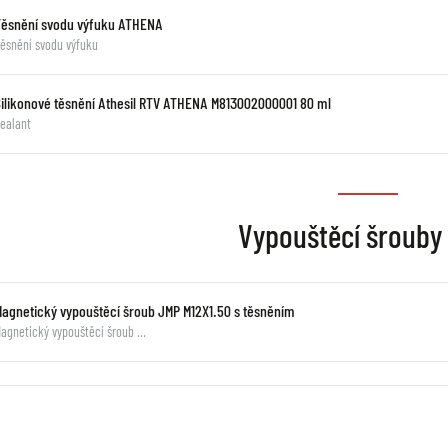
Těsnění svodu výfuku ATHENA
ěsnění svodu výfuku
Silikonové těsnění Athesil RTV ATHENA M813002000001 80 ml
ealant
Vypouštěcí šrouby 
Magnetický vypouštěcí šroub JMP M12X1.50 s těsněním
agnetický vypouštěcí šroub …