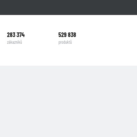
283 374
529 838
zákazníků
produktů