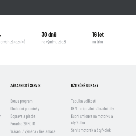
%
30 dnů
16 let
jených zákazníků
na výměnu zboží
na trhu
ZÁKAZNICKÝ SERVIS
UŽITEČNÉ ODKAZY
Bonus program
Tabulka velikostí
Obchodní podmínky
OEM - originální náhradní díly
y
Doprava a platba
Kupní smlouva na motorku a
čtyřkolku
Poradna 2HMOTO
Servis motorek a čtyřkolek
Vrácení / Výměna / Reklamace