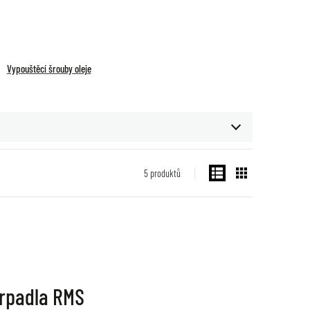
Vypouštěcí šrouby oleje
5
produktů
erpadla RMS