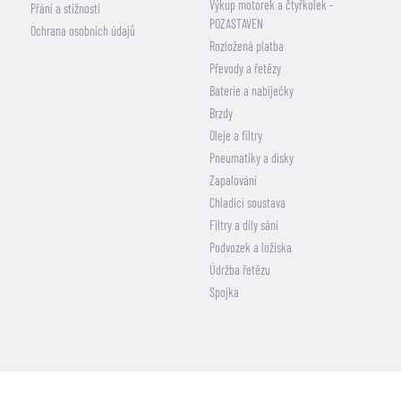
Výkup motorek a čtyřkolek -
Přání a stížnosti
POZASTAVEN
Ochrana osobních údajů
Rozložená platba
Převody a řetězy
Baterie a nabíječky
Brzdy
Oleje a filtry
Pneumatiky a disky
Zapalování
Chladicí soustava
Filtry a díly sání
Podvozek a ložiska
Údržba řetězu
Spojka