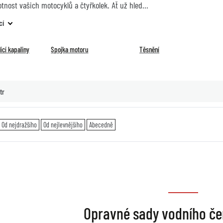
tnost vašich motocyklů a čtyřkolek. Ať už hled
cí
ící kapaliny
Spojka motoru
Těsnění
tr
Od nejdražšího
Od nejlevnějšího
Abecedně
Opravné sady vodního č