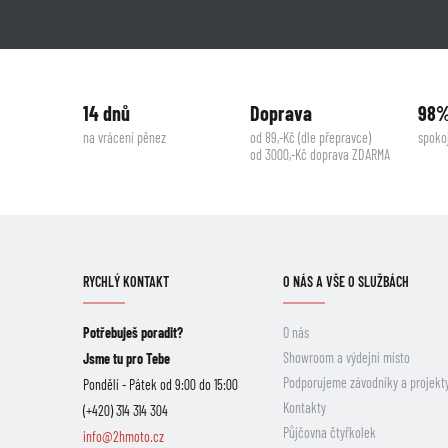
14 dnů
Doprava
98
na vrácení pěnez
od 89,-Kč (dle přepravce)
spoko
od 3000,-Kč doprava ZDARMA
RYCHLÝ KONTAKT
O NÁS A VŠE O SLUŽBÁCH
Potřebuješ poradit?
O nás
Showroom a výdejní místo
Jsme tu pro Tebe
Podporujeme závodníky a projekt
Pondělí - Pátek od 9:00 do 15:00
Kontakty
(+420) 314 314 304
Půjčovna čtyřkolek
info@2hmoto.cz