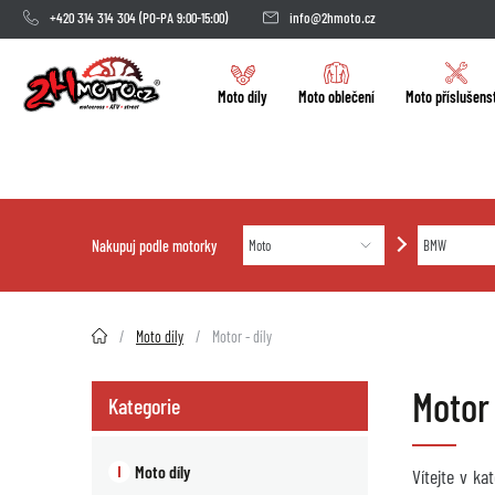
+420 314 314 304
(PO-PA 9:00-15:00)
info@2hmoto.cz
Moto díly
Moto oblečení
Moto příslušens
Nakupuj podle motorky
2HMOTO.cz
Moto díly
Motor - díly
Motor
Kategorie
Moto díly
Vítejte v k