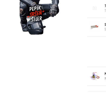
T
S
M