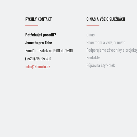
RYCHLÝ KONTAKT
O NÁS A VŠE O SLUŽBÁCH
Potřebuješ poradit?
O nás
Showroom a výdejní místo
Jsme tu pro Tebe
Podporujeme závodníky a projekt
Pondělí - Pátek od 9:00 do 15:00
Kontakty
(+420) 314 314 304
Půjčovna čtyřkolek
info@2hmoto.cz