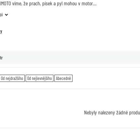
HMOTO víme, že prach, písek a pyl mohou v motor
cí
ry
tr
Od nejdražšího
Od nejlevnějšího
Abecedně
Nebyly nalezeny žádné prod