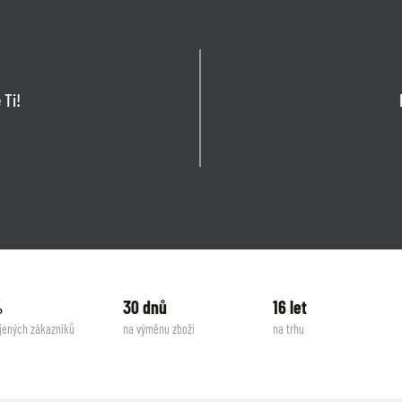
 Ti!
%
30 dnů
16 let
jených zákazníků
na výměnu zboží
na trhu