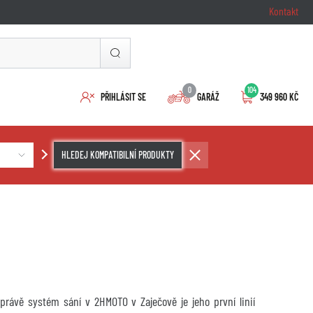
Kontakt
0
104
PŘIHLÁSIT SE
GARÁŽ
349 960 KČ
HLEDEJ KOMPATIBILNÍ PRODUKTY
právě systém sání v 2HMOTO v Zaječově je jeho první linií