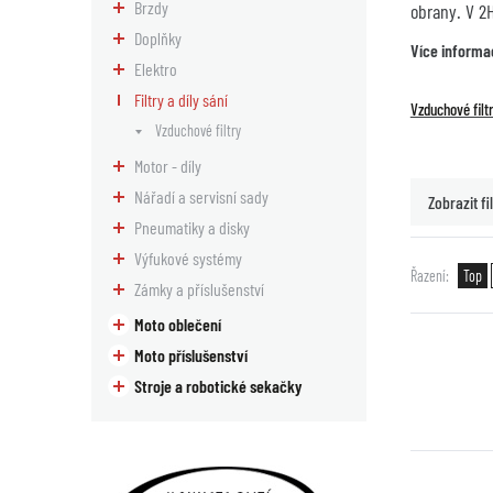
Brzdy
obrany. V 2
Doplňky
Více informa
Elektro
Filtry a díly sání
Vzduchové filt
Vzduchové filtry
Motor - díly
Nářadí a servisní sady
Zobrazit fil
Pneumatiky a disky
Výfukové systémy
Řazení
Top
Zámky a příslušenství
Moto oblečení
Moto příslušenství
Stroje a robotické sekačky