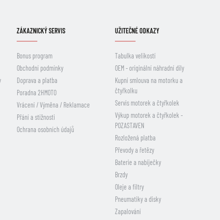
ZÁKAZNICKÝ SERVIS
UŽITEČNÉ ODKAZY
Bonus program
Tabulka velikostí
Obchodní podmínky
OEM - originální náhradní díly
y
Doprava a platba
Kupní smlouva na motorku a
čtyřkolku
Poradna 2HMOTO
Servis motorek a čtyřkolek
Vrácení / Výměna / Reklamace
Výkup motorek a čtyřkolek -
Přání a stížnosti
POZASTAVEN
Ochrana osobních údajů
Rozložená platba
Převody a řetězy
Baterie a nabíječky
Brzdy
Oleje a filtry
Pneumatiky a disky
Zapalování