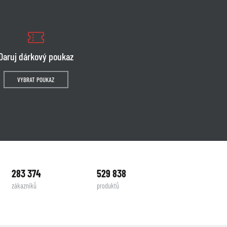
Daruj dárkový poukaz
VYBRAT POUKAZ
283 374
529 838
zákazníků
produktů