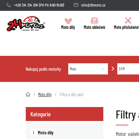
+420 314 314 304
(PO-PA 9:00-15:00)
info@2hmoto.cz
Moto díly
Moto oblečení
Moto příslušens
Nakupuj podle motorky
2HMOTO.cz
Moto díly
Filtry a díly sání
Filtry
Kategorie
Moto díly
Motor vašeh