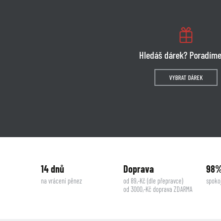
Hledáš dárek? Poradíme
VYBRAT DÁREK
14 dnů
Doprava
98
na vrácení pěnez
od 89,-Kč (dle přepravce)
spoko
od 3000,-Kč doprava ZDARMA