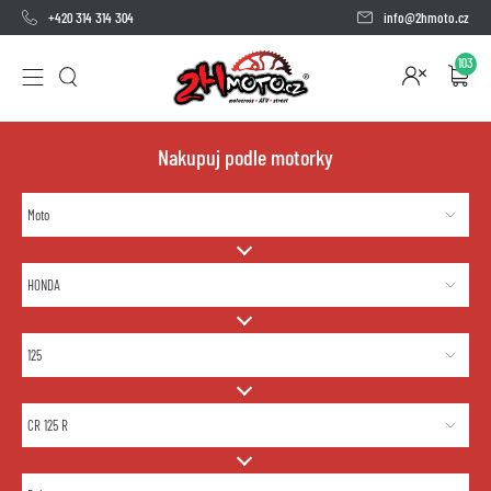
+420 314 314 304
info@2hmoto.cz
103
Nakupuj podle motorky