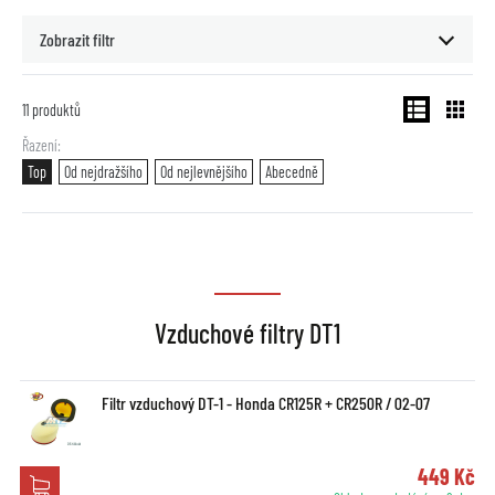
Zobrazit filtr
11
produktů
Řazení
Top
Od nejdražšího
Od nejlevnějšího
Abecedně
Vzduchové filtry DT1
Filtr vzduchový DT-1 - Honda CR125R + CR250R / 02-07
449 Kč