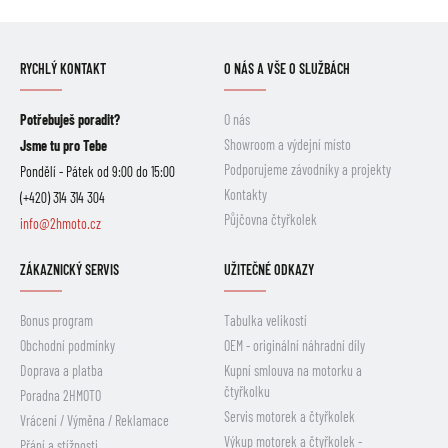
RYCHLÝ KONTAKT
O NÁS A VŠE O SLUŽBÁCH
Potřebuješ poradit?
O nás
Showroom a výdejní místo
Jsme tu pro Tebe
Podporujeme závodníky a projekty
Pondělí - Pátek od 9:00 do 15:00
Kontakty
(+420) 314 314 304
Půjčovna čtyřkolek
info@2hmoto.cz
ZÁKAZNICKÝ SERVIS
UŽITEČNÉ ODKAZY
Bonus program
Tabulka velikostí
Obchodní podmínky
OEM - originální náhradní díly
Doprava a platba
Kupní smlouva na motorku a
čtyřkolku
Poradna 2HMOTO
Servis motorek a čtyřkolek
Vrácení / Výměna / Reklamace
Výkup motorek a čtyřkolek -
Přání a stížnosti