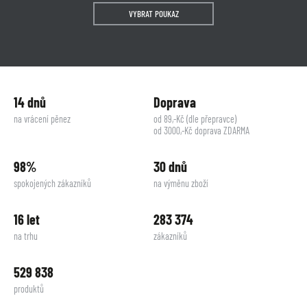
VYBRAT POUKAZ
14 dnů
Doprava
na vrácení pěnez
od 89,-Kč (dle přepravce)
od 3000,-Kč doprava ZDARMA
98%
30 dnů
spokojených zákazníků
na výměnu zboží
16 let
283 374
na trhu
zákazníků
529 838
produktů