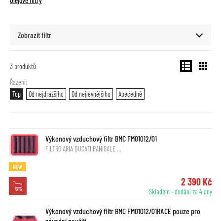
Olejové filtry
Zobrazit filtr
3
produktů
Řazení
Top
Od nejdražšího
Od nejlevnějšího
Abecedně
Výkonový vzduchový filtr BMC FM01012/01
FILTRO ARIA DUCATI PANIGALE …
NEW
2 390 Kč
Skladem - dodání za 4 dny
Výkonový vzduchový filtr BMC FM01012/01RACE pouze pro
závodní použití