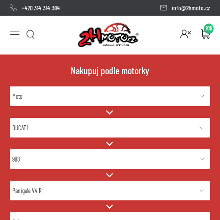
+420 314 314 304
info@2hmoto.cz
106
Nakupuj podle motorky