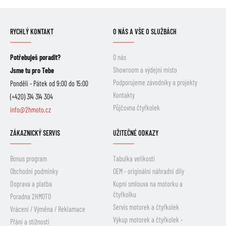
RYCHLÝ KONTAKT
O NÁS A VŠE O SLUŽBÁCH
Potřebuješ poradit?
O nás
Showroom a výdejní místo
Jsme tu pro Tebe
Podporujeme závodníky a projekty
Pondělí - Pátek od 9:00 do 15:00
Kontakty
(+420) 314 314 304
Půjčovna čtyřkolek
info@2hmoto.cz
ZÁKAZNICKÝ SERVIS
UŽITEČNÉ ODKAZY
Bonus program
Tabulka velikostí
Obchodní podmínky
OEM - originální náhradní díly
Doprava a platba
Kupní smlouva na motorku a
čtyřkolku
Poradna 2HMOTO
Servis motorek a čtyřkolek
Vrácení / Výměna / Reklamace
Výkup motorek a čtyřkolek -
Přání a stížnosti