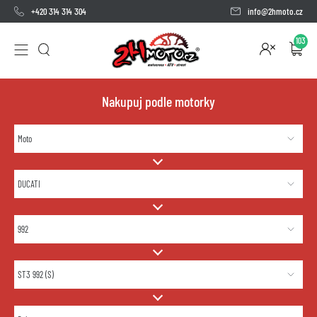
+420 314 314 304
info@2hmoto.cz
103
Nakupuj podle motorky