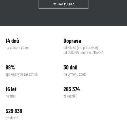
VYBRAT POUKAZ
14 dnů
Doprava
na vrácení pěnez
od 89,-Kč (dle přepravce)
od 3000,-Kč doprava ZDARMA
98%
30 dnů
spokojených zákazníků
na výměnu zboží
16 let
283 374
na trhu
zákazníků
529 838
produktů