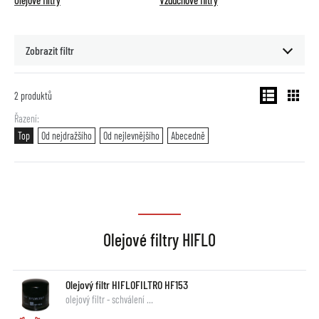
Olejové filtry
Vzduchové filtry
Zobrazit filtr
2
produktů
Řazení
Top
Od nejdražšího
Od nejlevnějšího
Abecedně
Olejové filtry HIFLO
Olejový filtr HIFLOFILTRO HF153
olejový filtr - schválení …