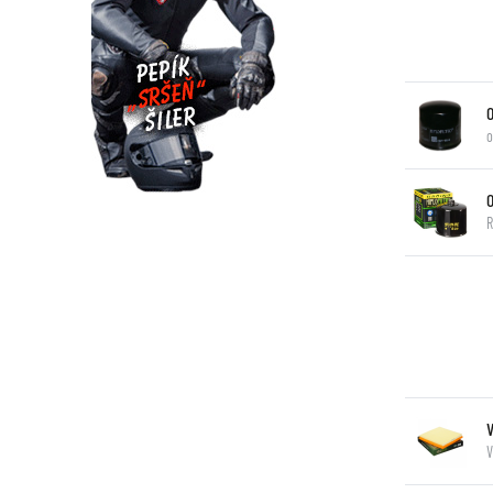
O
o
R
V