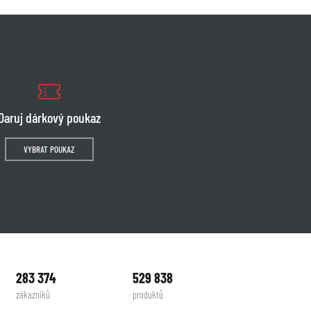
Daruj dárkový poukaz
VYBRAT POUKAZ
283 374
529 838
zákazníků
produktů