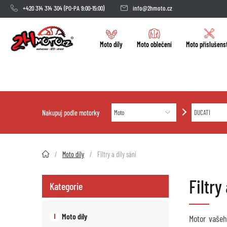
+420 314 314 304
(PO-PA 9:00-15:00)
info@2hmoto.cz
Moto díly
Moto oblečení
Moto příslušens
Nakupuj podle motorky
2HMOTO.cz
Moto díly
Filtry a díly sání
Filtr
Kategorie
Moto díly
Motor vašeh