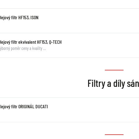
lejový filtr HF153, ISON
lejový filtr ekvivalent HF153, Q-TECH
ýborný poměr ceny a kvality …
Filtry a díly sán
lejový filtr ORIGINÁL DUCATI