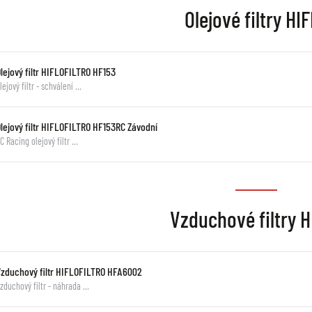
Olejové filtry HI
lejový filtr HIFLOFILTRO HF153
lejový filtr - schválení …
Olejový filtr HIFLOFILTRO HF153RC Závodní
C Racing olejový filtr …
Vzduchové filtry 
Vzduchový filtr HIFLOFILTRO HFA6002
zduchový filtr - náhrada …