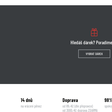
Hledáš dárek? Poradíme
VYBRAT DÁREK
14 dnů
Doprava
98
na vrácení pěnez
od 89,-Kč (dle přepravce)
spoko
od 3000,-Kč doprava ZDARMA