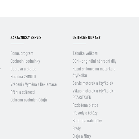
ZÁKAZNICKÝ SERVIS
UŽITEČNÉ ODKAZY
Bonus program
Tabulka velikostí
Obchodní podmínky
OEM - originální náhradní díly
y
Doprava a platba
Kupní smlouva na motorku a
čtyřkolku
Poradna 2HMOTO
Servis motorek a čtyřkolek
Vrácení / Výměna / Reklamace
Výkup motorek a čtyřkolek -
Přání a stížnosti
POZASTAVEN
Ochrana osobních údajů
Rozložená platba
Převody a řetězy
Baterie a nabíječky
Brzdy
Oleje a filtry