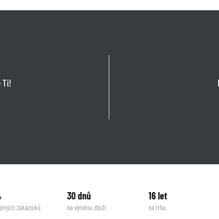
 Ti!
%
30 dnů
16 let
jených zákazníků
na výměnu zboží
na trhu