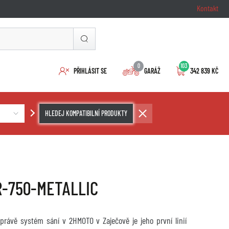
Kontakt
0
103
PŘIHLÁSIT SE
GARÁŽ
342 839 KČ
HLEDEJ KOMPATIBILNÍ PRODUKTY
ER-750-METALLIC
právě systém sání v 2HMOTO v Zaječově je jeho první linií