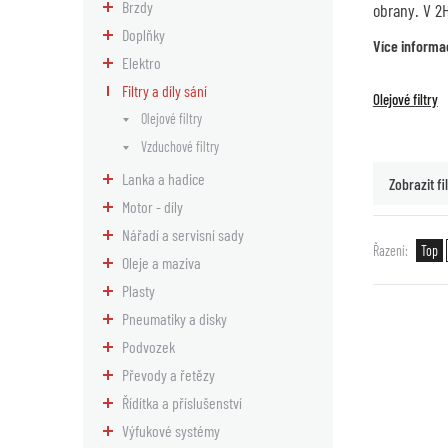
Brzdy
obrany. V 2
Doplňky
Více informa
Elektro
Filtry a díly sání
Olejové filtry
Olejové filtry
Vzduchové filtry
Lanka a hadice
Zobrazit fil
Motor - díly
Nářadí a servisní sady
Řazení
Top
Oleje a maziva
Plasty
Pneumatiky a disky
Podvozek
Převody a řetězy
Řídítka a příslušenství
Výfukové systémy