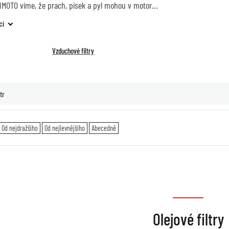
HMOTO víme, že prach, písek a pyl mohou v motor
cí
Vzduchové filtry
tr
Od nejdražšího
Od nejlevnějšího
Abecedně
Olejové filtry