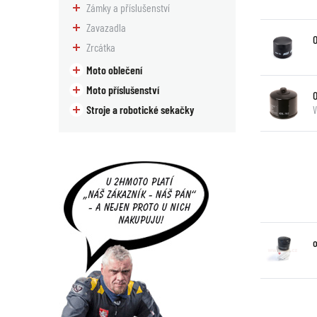
Zámky a příslušenství
Zavazadla
O
Zrcátka
Moto oblečení
Moto příslušenství
O
Stroje a robotické sekačky
V
o