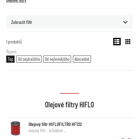
Olejové filtry
Zobrazit filtr
1
produktů
Řazení
Top
Od nejdražšího
Od nejlevnějšího
Abecedně
Olejové filtry HIFLO
Olejový filtr HIFLOFILTRO HF132
olejový filtr - schválení …