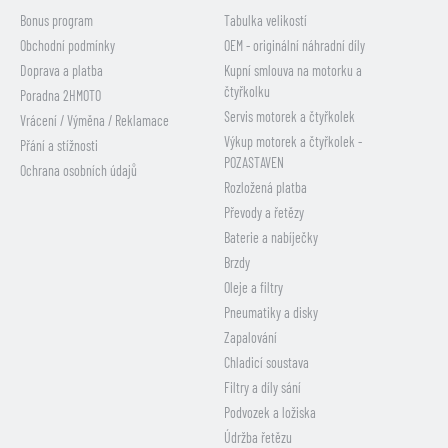
Bonus program
Tabulka velikostí
Obchodní podmínky
OEM - originální náhradní díly
Doprava a platba
Kupní smlouva na motorku a
čtyřkolku
Poradna 2HMOTO
Servis motorek a čtyřkolek
Vrácení / Výměna / Reklamace
Výkup motorek a čtyřkolek -
Přání a stížnosti
POZASTAVEN
Ochrana osobních údajů
Rozložená platba
Převody a řetězy
Baterie a nabíječky
Brzdy
Oleje a filtry
Pneumatiky a disky
Zapalování
Chladicí soustava
Filtry a díly sání
Podvozek a ložiska
Údržba řetězu