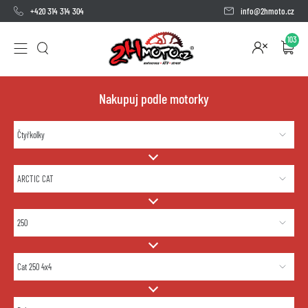
+420 314 314 304
info@2hmoto.cz
103
Nakupuj podle motorky