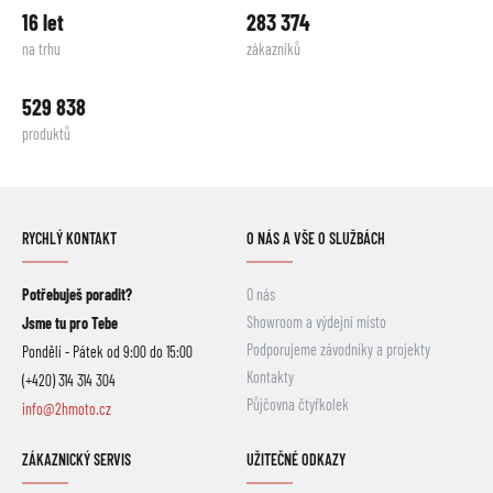
16 let
283 374
na trhu
zákazníků
529 838
produktů
RYCHLÝ KONTAKT
O NÁS A VŠE O SLUŽBÁCH
Potřebuješ poradit?
O nás
Showroom a výdejní místo
Jsme tu pro Tebe
Podporujeme závodníky a projekty
Pondělí - Pátek od 9:00 do 15:00
Kontakty
(+420) 314 314 304
Půjčovna čtyřkolek
info@2hmoto.cz
ZÁKAZNICKÝ SERVIS
UŽITEČNÉ ODKAZY