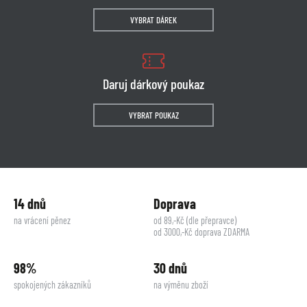
VYBRAT DÁREK
Daruj dárkový poukaz
VYBRAT POUKAZ
14 dnů
Doprava
na vrácení pěnez
od 89,-Kč (dle přepravce)
od 3000,-Kč doprava ZDARMA
98%
30 dnů
spokojených zákazníků
na výměnu zboží