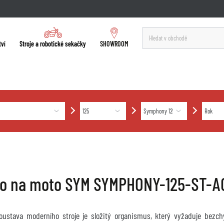
tví
Stroje a robotické sekačky
SHOWROOM
ro na moto SYM SYMPHONY-125-ST-A
soustava moderního stroje je složitý organismus, který vyžaduje bez