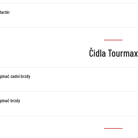
tartér
Čidla Tourma
spínač zadní brzdy
spínač brzdy