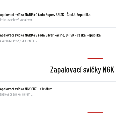
zapalovací svíčka NAR14YC řada Super, BRISK - Česká Republika
irokorozsahové zapalovací …
zapalovací svíčka NAR14YS řada Silver Racing, BRISK - Česká Republika
apalovací svíčky se střední …
Zapalovací svíčky NGK 
Zapalovací svíčka NGK CR7HIX Iridium
apalovací svíčka Iridium …