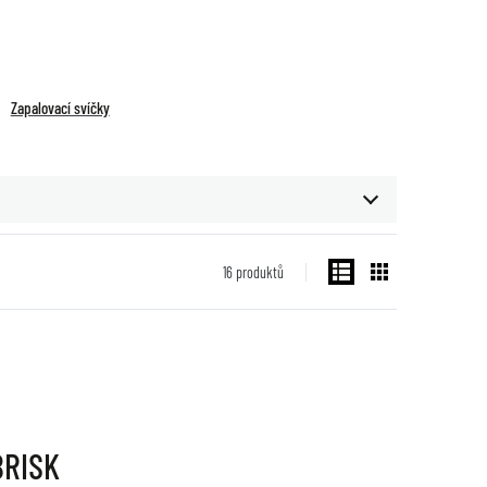
Zapalovací svíčky
16
produktů
BRISK