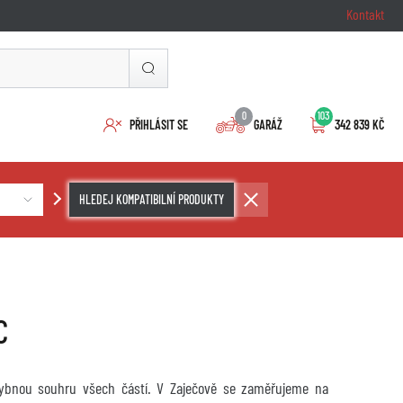
Kontakt
0
103
PŘIHLÁSIT SE
GARÁŽ
342 839 KČ
HLEDEJ KOMPATIBILNÍ PRODUKTY
C
chybnou souhru všech částí. V Zaječově se zaměřujeme na