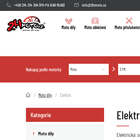
+420 314 314 304
(PO-PA 9:00-15:00)
info@2hmoto.cz
Moto díly
Moto oblečení
Moto příslušens
Nakupuj podle motorky
2HMOTO.cz
Moto díly
Elektro
Elekt
Kategorie
Moto díly
Elektrická 