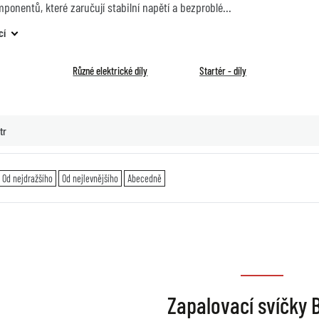
onentů, které zaručují stabilní napětí a bezproblé
cí
Různé elektrické díly
Startér - díly
tr
Od nejdražšího
Od nejlevnějšího
Abecedně
Zapalovací svíčky 