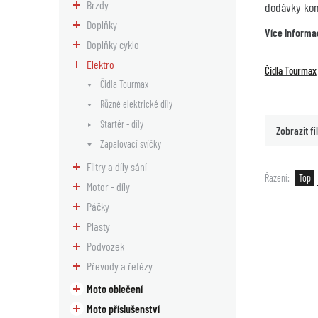
Brzdy
dodávky komp
Doplňky
Více informa
Doplňky cyklo
Elektro
Čidla Tourmax
Čidla Tourmax
Různé elektrické díly
Startér - díly
Zobrazit fil
Zapalovací svíčky
Filtry a díly sání
Řazení
Top
Motor - díly
Páčky
Plasty
Podvozek
Převody a řetězy
Moto oblečení
Moto příslušenství