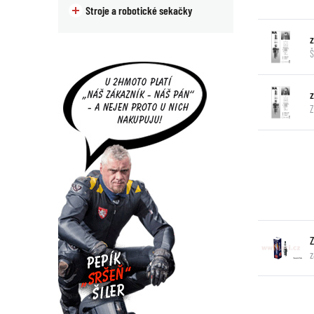
Stroje a robotické sekačky
Š
Z
z