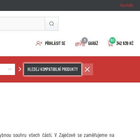
Kontakt
0
103
PŘIHLÁSIT SE
GARÁŽ
342 839 KČ
HLEDEJ KOMPATIBILNÍ PRODUKTY
chybnou souhru všech částí. V Zaječově se zaměřujeme na