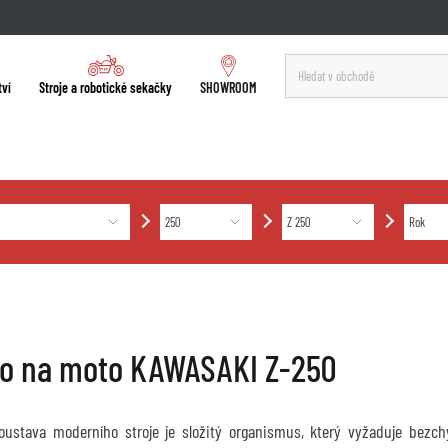
tví
Stroje a robotické sekačky
SHOWROOM
ro na moto KAWASAKI Z-250
soustava moderního stroje je složitý organismus, který vyžaduje bez