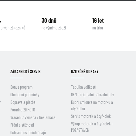
%
30 dnů
16 let
jených zákazníků
na výměnu zboží
na trhu
ZÁKAZNICKÝ SERVIS
UŽITEČNÉ ODKAZY
Bonus program
Tabulka velikostí
Obchodní podmínky
OEM - originální náhradní díly
y
Doprava a platba
Kupní smlouva na motorku a
čtyřkolku
Poradna 2HMOTO
Servis motorek a čtyřkolek
Vrácení / Výměna / Reklamace
Výkup motorek a čtyřkolek -
Přání a stížnosti
POZASTAVEN
Ochrana osobních údajů