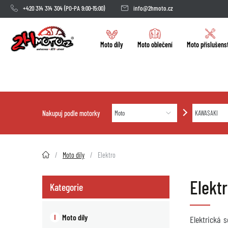
+420 314 314 304
(PO-PA 9:00-15:00)
info@2hmoto.cz
Moto díly
Moto oblečení
Moto příslušens
Nakupuj podle motorky
2HMOTO.cz
Moto díly
Elektro
Elekt
Kategorie
Moto díly
Elektrická 