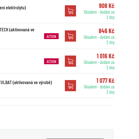
908 Kč
ní elektrolytu)
Skladem - dodání za
2 dny
-TECH (aktivovaná ve
846 Kč
ACTION
Skladem - dodání za
2 dny
1 016 Kč
ACTION
Skladem - dodání za
2 dny
1 077 Kč
 FULBAT (aktivovaná ve výrobě)
Skladem - dodání za
2 dny