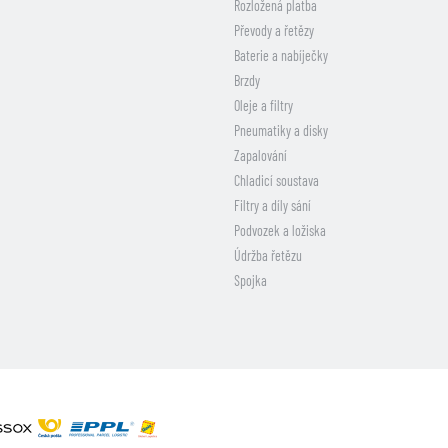
Rozložená platba
Převody a řetězy
Baterie a nabíječky
Brzdy
Oleje a filtry
Pneumatiky a disky
Zapalování
Chladicí soustava
Filtry a díly sání
Podvozek a ložiska
Údržba řetězu
Spojka