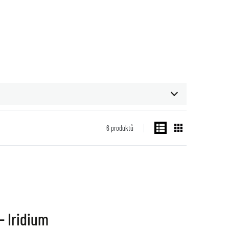
6
produktů
- Iridium