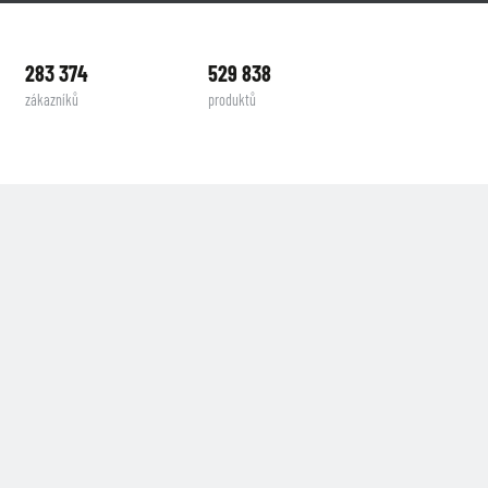
283 374
529 838
zákazníků
produktů