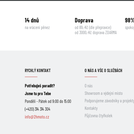
14 dnů
Doprava
98
na vrácení pěnez
od 89,-Kč (dle přepravce)
spoko
od 3000,-Kč doprava ZDARMA
RYCHLÝ KONTAKT
O NÁS A VŠE O SLUŽBÁCH
Potřebuješ poradit?
O nás
Showroom a výdejní místo
Jsme tu pro Tebe
Podporujeme závodníky a projekt
Pondělí - Pátek od 9:00 do 15:00
Kontakty
(+420) 314 314 304
Půjčovna čtyřkolek
info@2hmoto.cz