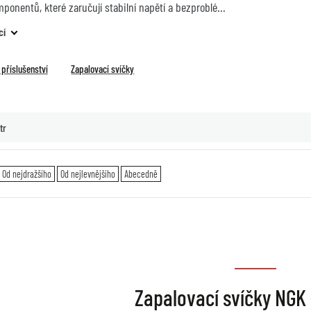
onentů, které zaručují stabilní napětí a bezproblé
cí
příslušenství
Zapalovací svíčky
tr
Od nejdražšího
Od nejlevnějšího
Abecedně
Zapalovací svíčky NGK 