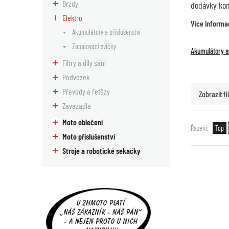
Brzdy
dodávky komp
Elektro
Více informa
Akumulátory a příslušenství
Zapalovací svíčky
Akumulátory a 
Filtry a díly sání
Podvozek
Převody a řetězy
Zobrazit fil
Zavazadla
Moto oblečení
Řazení
Top
Moto příslušenství
Stroje a robotické sekačky