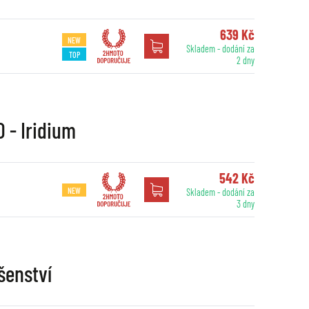
639 Kč
NEW
Skladem - dodání za
TOP
2 dny
 - Iridium
542 Kč
NEW
Skladem - dodání za
3 dny
šenství