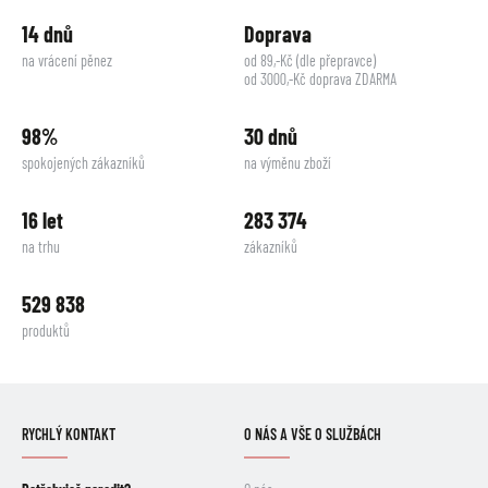
14 dnů
Doprava
na vrácení pěnez
od 89,-Kč (dle přepravce)
od 3000,-Kč doprava ZDARMA
98%
30 dnů
spokojených zákazníků
na výměnu zboží
16 let
283 374
na trhu
zákazníků
529 838
produktů
RYCHLÝ KONTAKT
O NÁS A VŠE O SLUŽBÁCH