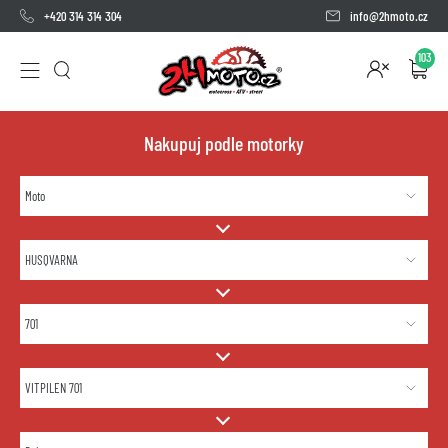
+420 314 314 304
info@2hmoto.cz
103
Nakupuj podle motorky