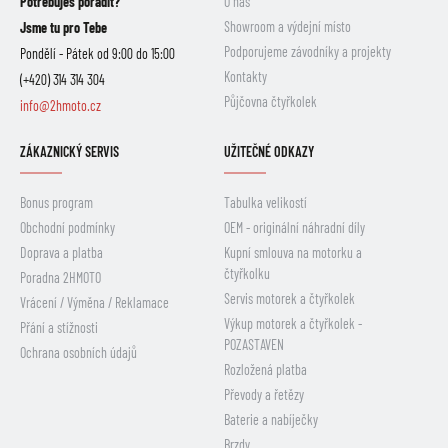
Potřebuješ poradit?
O nás
Showroom a výdejní místo
Jsme tu pro Tebe
Podporujeme závodníky a projekty
Pondělí - Pátek od 9:00 do 15:00
Kontakty
(+420) 314 314 304
Půjčovna čtyřkolek
info@2hmoto.cz
ZÁKAZNICKÝ SERVIS
UŽITEČNÉ ODKAZY
Bonus program
Tabulka velikostí
Obchodní podmínky
OEM - originální náhradní díly
Doprava a platba
Kupní smlouva na motorku a
čtyřkolku
Poradna 2HMOTO
Servis motorek a čtyřkolek
Vrácení / Výměna / Reklamace
Výkup motorek a čtyřkolek -
Přání a stížnosti
POZASTAVEN
Ochrana osobních údajů
Rozložená platba
Převody a řetězy
Baterie a nabíječky
Brzdy