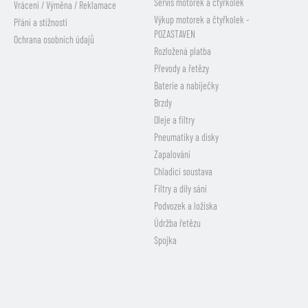
Servis motorek a čtyřkolek
Vrácení / Výměna / Reklamace
Výkup motorek a čtyřkolek -
Přání a stížnosti
POZASTAVEN
Ochrana osobních údajů
Rozložená platba
Převody a řetězy
Baterie a nabíječky
Brzdy
Oleje a filtry
Pneumatiky a disky
Zapalování
Chladicí soustava
Filtry a díly sání
Podvozek a ložiska
Údržba řetězu
Spojka