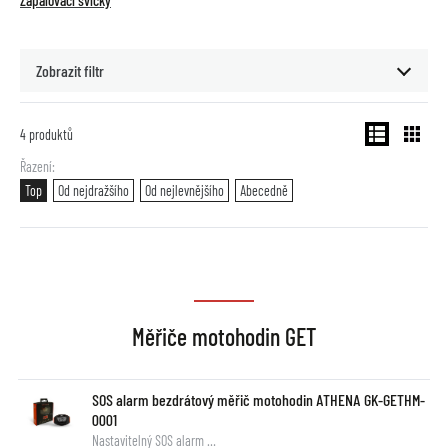
Zapalovací svíčky
Zobrazit filtr
4
produktů
Řazení
Top
Od nejdražšího
Od nejlevnějšího
Abecedně
Měřiče motohodin GET
SOS alarm bezdrátový měřič motohodin ATHENA GK-GETHM-
0001
Nastavitelný SOS alarm …