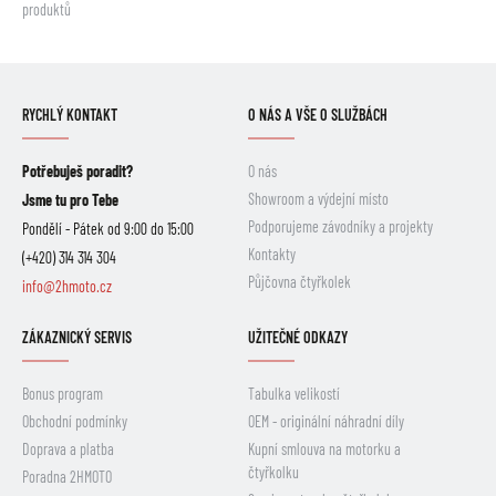
produktů
RYCHLÝ KONTAKT
O NÁS A VŠE O SLUŽBÁCH
Potřebuješ poradit?
O nás
Showroom a výdejní místo
Jsme tu pro Tebe
Podporujeme závodníky a projekty
Pondělí - Pátek od 9:00 do 15:00
Kontakty
(+420) 314 314 304
Půjčovna čtyřkolek
info@2hmoto.cz
ZÁKAZNICKÝ SERVIS
UŽITEČNÉ ODKAZY
Bonus program
Tabulka velikostí
Obchodní podmínky
OEM - originální náhradní díly
Doprava a platba
Kupní smlouva na motorku a
čtyřkolku
Poradna 2HMOTO