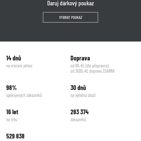
Daruj dárkový poukaz
VYBRAT POUKAZ
14 dnů
Doprava
na vrácení pěnez
od 89,-Kč (dle přepravce)
od 3000,-Kč doprava ZDARMA
98%
30 dnů
spokojených zákazníků
na výměnu zboží
16 let
283 374
na trhu
zákazníků
529 838