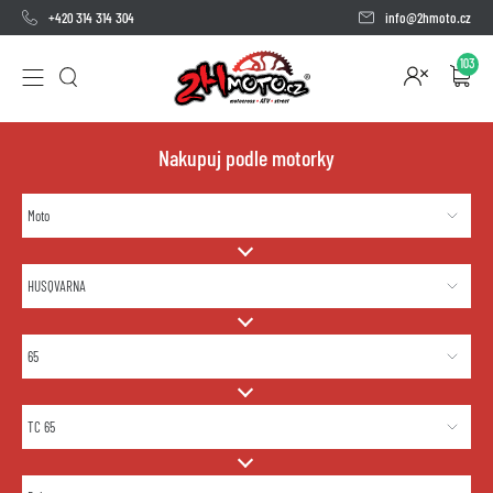
+420 314 314 304
info@2hmoto.cz
103
Nakupuj podle motorky