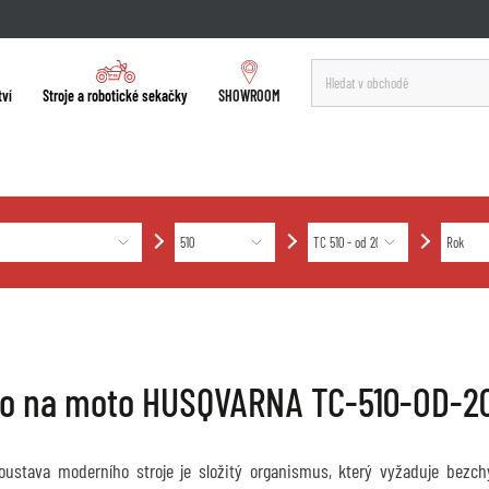
tví
Stroje a robotické sekačky
SHOWROOM
ro na moto HUSQVARNA TC-510-OD-2
soustava moderního stroje je složitý organismus, který vyžaduje bez