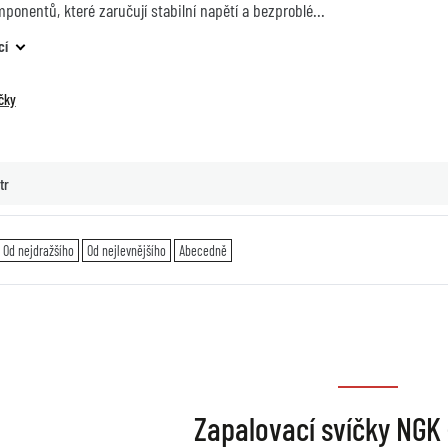
onentů, které zaručují stabilní napětí a bezproblé
cí
čky
tr
Od nejdražšího
Od nejlevnějšího
Abecedně
Zapalovací svíčky NGK 