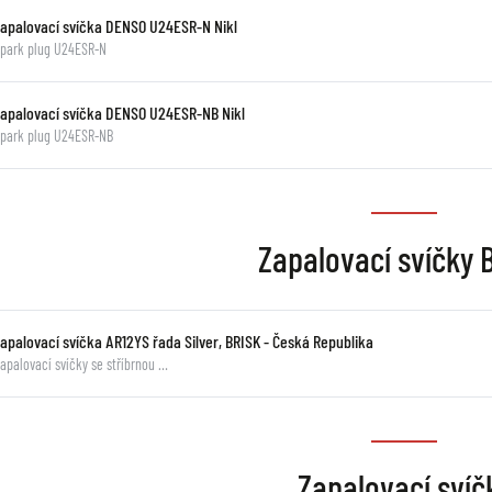
Zapalovací svíčka DENSO U24ESR-N Nikl
park plug U24ESR-N
Zapalovací svíčka DENSO U24ESR-NB Nikl
park plug U24ESR-NB
Zapalovací svíčky 
zapalovací svíčka AR12YS řada Silver, BRISK - Česká Republika
apalovací svíčky se stříbrnou …
Zapalovací svíč