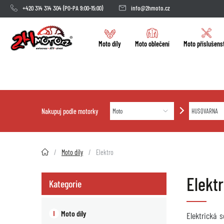
+420 314 314 304
(PO-PA 9:00-15:00)
info@2hmoto.cz
Moto díly
Moto oblečení
Moto příslušens
Nakupuj podle motorky
2HMOTO.cz
Moto díly
Elektro
Elekt
Kategorie
Moto díly
Elektrická 