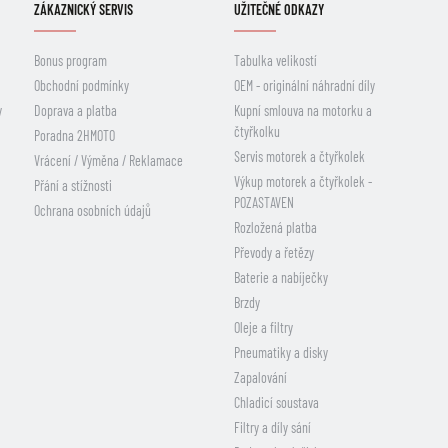
ZÁKAZNICKÝ SERVIS
UŽITEČNÉ ODKAZY
Bonus program
Tabulka velikostí
Obchodní podmínky
OEM - originální náhradní díly
y
Doprava a platba
Kupní smlouva na motorku a
čtyřkolku
Poradna 2HMOTO
Servis motorek a čtyřkolek
Vrácení / Výměna / Reklamace
Výkup motorek a čtyřkolek -
Přání a stížnosti
POZASTAVEN
Ochrana osobních údajů
Rozložená platba
Převody a řetězy
Baterie a nabíječky
Brzdy
Oleje a filtry
Pneumatiky a disky
Zapalování
Chladicí soustava
Filtry a díly sání