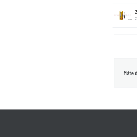
z
Máte d