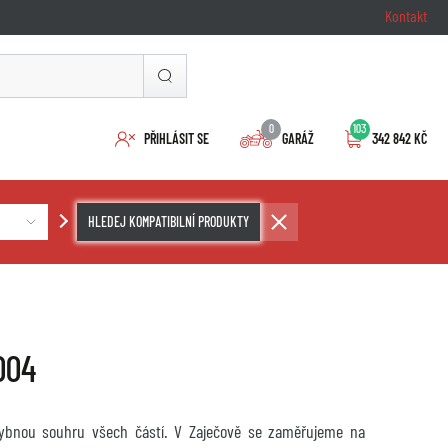
Kontakt
0
103
PŘIHLÁSIT SE
GARÁŽ
342 842 KČ
HLEDEJ KOMPATIBILNÍ PRODUKTY
004
chybnou souhru všech částí. V Zaječově se zaměřujeme na