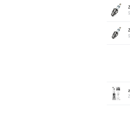
S
S
Z