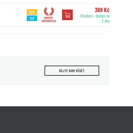
369 Kč
NEW
Skladem - dodání za
TOP
2 dny
DEJTE NÁM VĚDĚT