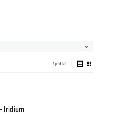
8
produktů
- Iridium