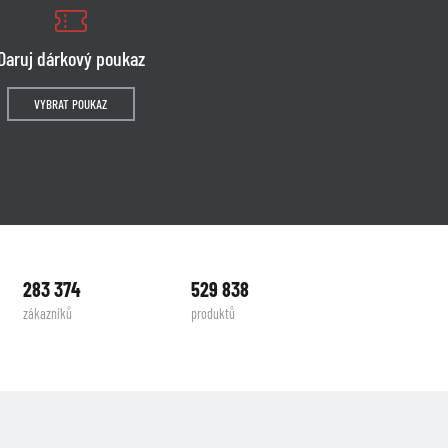
Daruj dárkový poukaz
VYBRAT POUKAZ
283 374
529 838
zákazníků
produktů