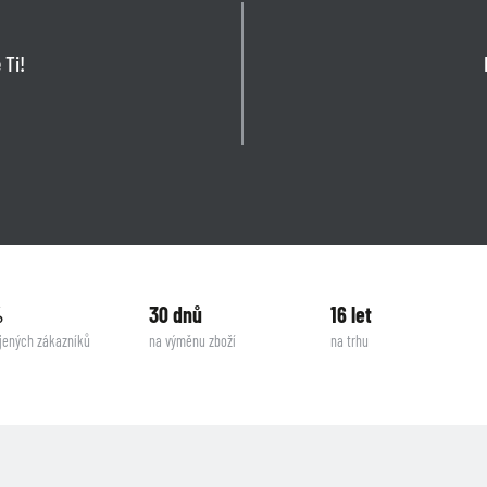
 Ti!
%
30 dnů
16 let
jených zákazníků
na výměnu zboží
na trhu