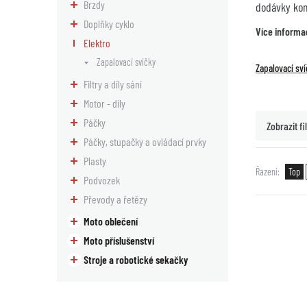
Brzdy
dodávky komp
Doplňky cyklo
Více informa
Elektro
Zapalovací svíčky
Zapalovací sví
Filtry a díly sání
Motor - díly
Páčky
Zobrazit fil
Páčky, stupačky a ovládací prvky
Plasty
Řazení
Top
Podvozek
Převody a řetězy
Moto oblečení
Moto příslušenství
Stroje a robotické sekačky