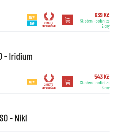
639 Kč
NEW
Skladem - dodání za
TOP
2 dny
 - Iridium
543 Kč
NEW
Skladem - dodání za
3 dny
SO - Nikl