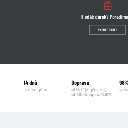
Hledáš dárek? Poradíme
VYBRAT DÁREK
14 dnů
Doprava
98
na vrácení pěnez
od 89,-Kč (dle přepravce)
spoko
od 3000,-Kč doprava ZDARMA