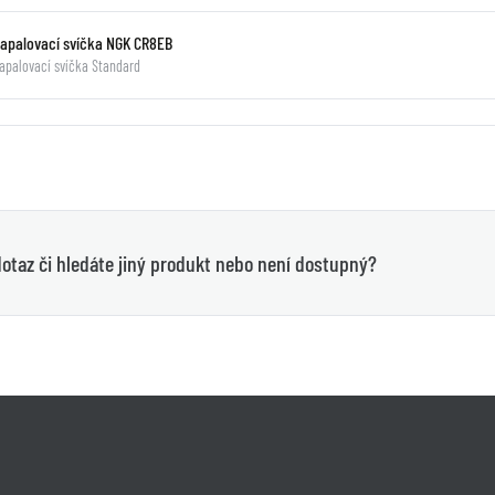
Zapalovací svíčka NGK CR8EB
apalovací svíčka Standard
otaz či hledáte jiný produkt nebo není dostupný?