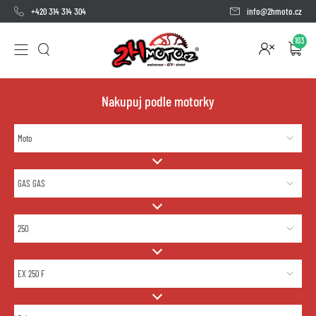
+420 314 314 304
info@2hmoto.cz
103
Nakupuj podle motorky