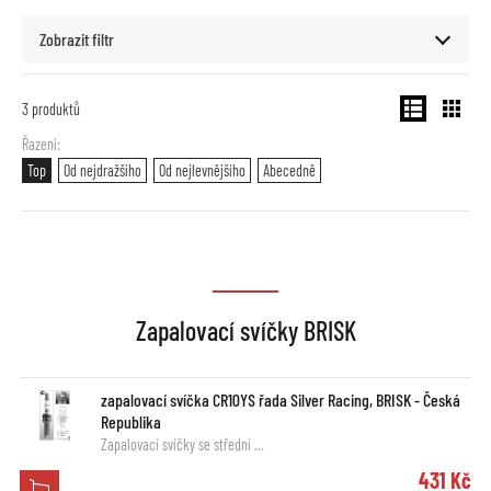
Zobrazit filtr
3
produktů
Řazení
Top
Od nejdražšího
Od nejlevnějšího
Abecedně
Zapalovací svíčky BRISK
zapalovací svíčka CR10YS řada Silver Racing, BRISK - Česká
Republika
Zapalovací svíčky se střední …
431 Kč