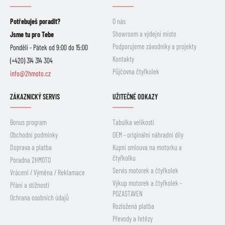
Potřebuješ poradit?
O nás
Showroom a výdejní místo
Jsme tu pro Tebe
Podporujeme závodníky a projekty
Pondělí - Pátek od 9:00 do 15:00
Kontakty
(+420) 314 314 304
Půjčovna čtyřkolek
info@2hmoto.cz
ZÁKAZNICKÝ SERVIS
UŽITEČNÉ ODKAZY
Bonus program
Tabulka velikostí
Obchodní podmínky
OEM - originální náhradní díly
Doprava a platba
Kupní smlouva na motorku a
čtyřkolku
Poradna 2HMOTO
Servis motorek a čtyřkolek
Vrácení / Výměna / Reklamace
Výkup motorek a čtyřkolek -
Přání a stížnosti
POZASTAVEN
Ochrana osobních údajů
Rozložená platba
Převody a řetězy