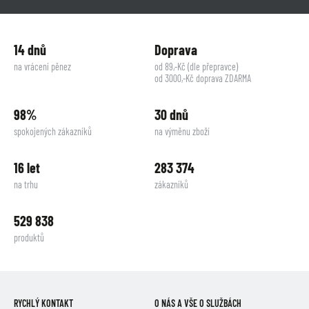
14 dnů
Doprava
na vrácení pěnez
od 89,-Kč (dle přepravce)
od 3000,-Kč doprava ZDARMA
98%
30 dnů
spokojených zákazníků
na výměnu zboží
16 let
283 374
na trhu
zákazníků
529 838
produktů
RYCHLÝ KONTAKT
O NÁS A VŠE O SLUŽBÁCH