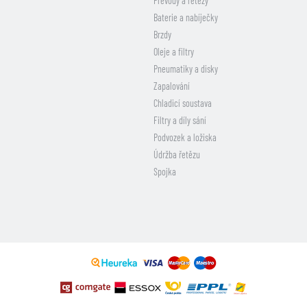
Převody a řetězy
Baterie a nabíječky
Brzdy
Oleje a filtry
Pneumatiky a disky
Zapalování
Chladicí soustava
Filtry a díly sání
Podvozek a ložiska
Údržba řetězu
Spojka