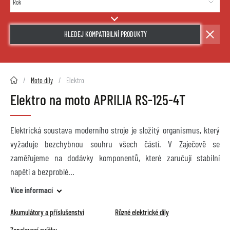
HLEDEJ KOMPATIBILNÍ PRODUKTY
2HMOTO.cz
Moto díly
Elektro
Elektro na moto APRILIA RS-125-4T
Elektrická soustava moderního stroje je složitý organismus, který
vyžaduje bezchybnou souhru všech částí. V Zaječově se
zaměřujeme na dodávky komponentů, které zaručují stabilní
napětí a bezproblé
Více informací
Akumulátory a příslušenství
Různé elektrické díly