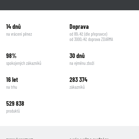
14 dnů
Doprava
na vrácení pěnez
od 89,-Kč (dle přepravce)
od 3000,-Kč doprava ZDARMA
98%
30 dnů
spokojených zákazníků
na výměnu zboží
16 let
283 374
na trhu
zákazníků
529 838
produktů