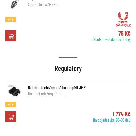
Spark plug W31ESR-U
NEW
75 Kč
Skladem - dodání za 2 dny
Regulátory
Dobíjecí relé/regulátor napětí JMP
Dobíjecí relé/regulátor …
NEW
1 774 Kč
Na objednávku 20-60 dnů