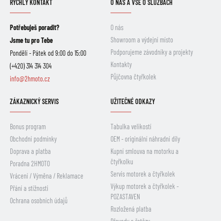
RYCHLÝ KONTAKT
O NÁS A VŠE O SLUŽBÁCH
Potřebuješ poradit?
O nás
Showroom a výdejní místo
Jsme tu pro Tebe
Podporujeme závodníky a projekty
Pondělí - Pátek od 9:00 do 15:00
Kontakty
(+420) 314 314 304
Půjčovna čtyřkolek
info@2hmoto.cz
ZÁKAZNICKÝ SERVIS
UŽITEČNÉ ODKAZY
Bonus program
Tabulka velikostí
Obchodní podmínky
OEM - originální náhradní díly
Doprava a platba
Kupní smlouva na motorku a
čtyřkolku
Poradna 2HMOTO
Servis motorek a čtyřkolek
Vrácení / Výměna / Reklamace
Výkup motorek a čtyřkolek -
Přání a stížnosti
POZASTAVEN
Ochrana osobních údajů
Rozložená platba