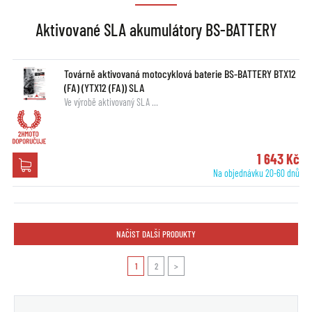
Aktivované SLA akumulátory BS-BATTERY
Továrně aktivovaná motocyklová baterie BS-BATTERY BTX12
(FA) (YTX12 (FA)) SLA
Ve výrobě aktivovaný SLA …
1 643 Kč
Na objednávku 20-60 dnů
NAČÍST DALŠÍ PRODUKTY
1
2
>