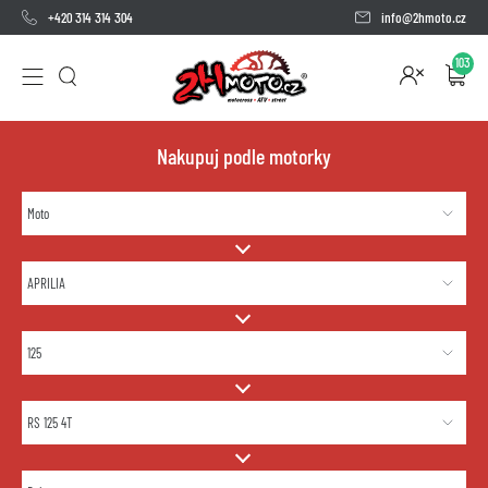
+420 314 314 304
info@2hmoto.cz
103
Nakupuj podle motorky