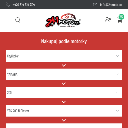
+420 314 314 304
info@2hmoto.cz
103
Nakupuj podle motorky