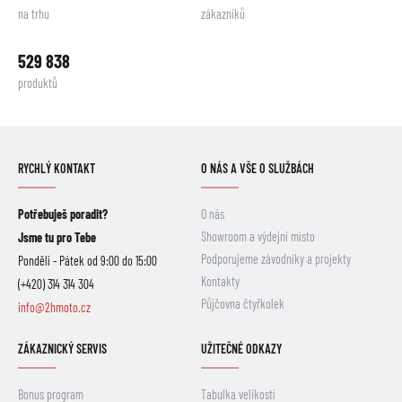
na trhu
zákazníků
529 838
produktů
RYCHLÝ KONTAKT
O NÁS A VŠE O SLUŽBÁCH
Potřebuješ poradit?
O nás
Showroom a výdejní místo
Jsme tu pro Tebe
Podporujeme závodníky a projekty
Pondělí - Pátek od 9:00 do 15:00
Kontakty
(+420) 314 314 304
Půjčovna čtyřkolek
info@2hmoto.cz
ZÁKAZNICKÝ SERVIS
UŽITEČNÉ ODKAZY
Bonus program
Tabulka velikostí