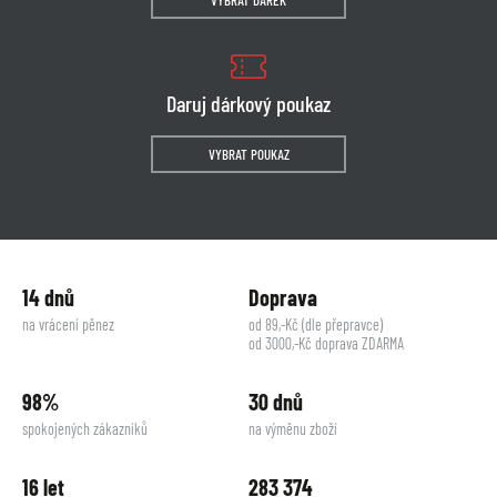
VYBRAT DÁREK
Daruj dárkový poukaz
VYBRAT POUKAZ
14 dnů
Doprava
na vrácení pěnez
od 89,-Kč (dle přepravce)
od 3000,-Kč doprava ZDARMA
98%
30 dnů
spokojených zákazníků
na výměnu zboží
16 let
283 374