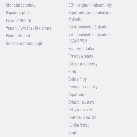
Obchodní podmínky
OEM - originální náhradní díly
Doprava a platba
Kupní smlouva na motorku a
čtyřkolku
Poradna 2HMOTO
Servis motorek a čtyřkolek
Vrácení / Výměna / Reklamace
Výkup motorek a čtyřkolek -
Přání a stížnosti
POZASTAVEN
Ochrana osobních údajů
Rozložená platba
Převody a řetězy
Baterie a nabíječky
Brzdy
Oleje a filtry
Pneumatiky a disky
Zapalování
Chladicí soustava
Filtry a díly sání
Podvozek a ložiska
Údržba řetězu
Spojka